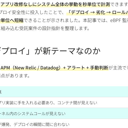
、
アプリ改修なしにシステム全体の挙動を秒単位で計測
できます
をデプロイ安全性に投入したことで、
「デプロイ → 劣化 → ロール
秒単位へ短縮
できることが示されました。本記事では、eBPF 監
基盤に組み込む受託案件の設計指針を整理します。
× デプロイ」が新テーマなのか
、
APM（New Relic / Datadog）+ アラート + 手動判断
が主流で
弱点があります。
点
プリ実装に手を入れる必要あり、コンテナ間が見えない
ーネル内のシステムコールが見えない
が爆発、デプロイの瞬間に間に合わない