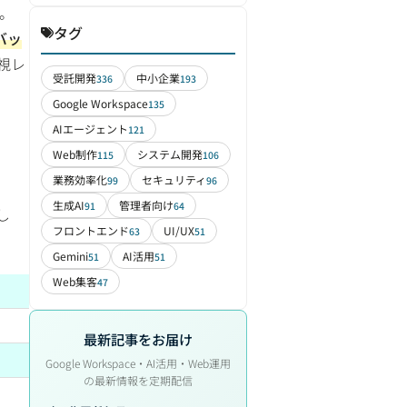
。
タグ
バッ
視レ
受託開発
中小企業
336
193
Google Workspace
135
AIエージェント
121
Web制作
システム開発
115
106
業務効率化
セキュリティ
99
96
生成AI
管理者向け
91
64
し
フロントエンド
UI/UX
63
51
Gemini
AI活用
51
51
Web集客
47
最新記事をお届け
Google Workspace・AI活用・Web運用
の最新情報を定期配信