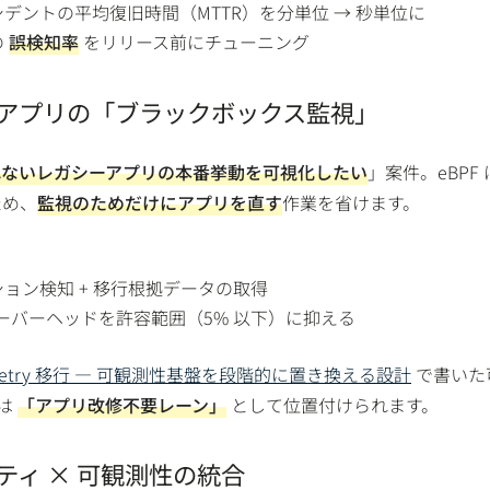
デントの平均復旧時間（MTTR）を分単位 → 秒単位に
の
誤検知率
をリリース前にチューニング
ーアプリの「ブラックボックス監視」
れないレガシーアプリの本番挙動を可視化したい
」案件。eBPF
ため、
監視のためだけにアプリを直す
作業を省けます。
ョン検知 + 移行根拠データの取得
オーバーヘッドを許容範囲（5% 以下）に抑える
elemetry 移行 ― 可観測性基盤を段階的に置き換える設計
で書いた
 は
「アプリ改修不要レーン」
として位置付けられます。
ティ × 可観測性の統合