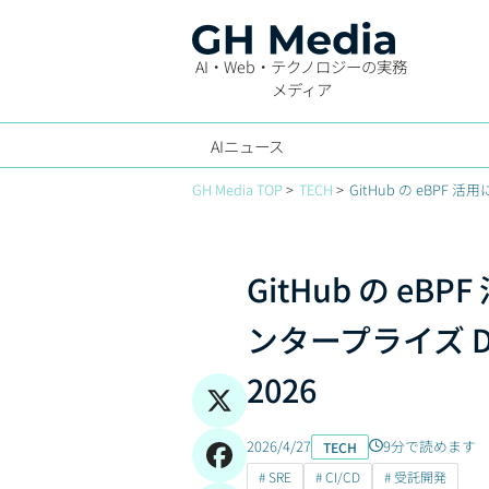
AI・Web・テクノロジーの実務
メディア
AIニュース
GH Media TOP
TECH
GitHub の eBP
GitHub の e
ンタープライズ D
2026
2026/4/27
9分で読めます
TECH
# SRE
# CI/CD
# 受託開発