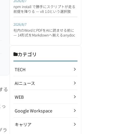
2026/8/7
npm install で勝手にスクリプトが走る
前提を降りる — vlt 1.0という選択肢
2026/8/7
社内のWordとPDFをAIに読ませる前に
— 14形式をMarkdownへ揃えるanydoc
カテゴリ
TECH
AIニュース
する
WEB
とっ
Google Workspace
キャリア
ログラ