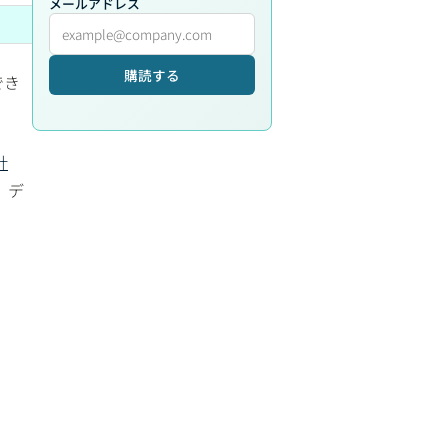
メールアドレス
購読する
でき
。
計
、デ