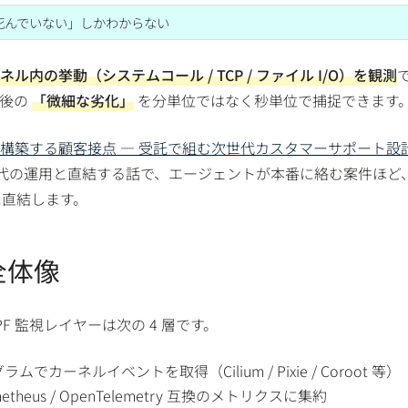
死んでいない」しかわからない
内の挙動（システムコール / TCP / ファイル I/O）を観測
直後の
「微細な劣化」
を分単位ではなく秒単位で捕捉できます
 で再構築する顧客接点 — 受託で組む次世代カスタマーサポート設
代の運用と直結する話で、エージェントが本番に絡む案件ほど
に直結します。
全体像
F 監視レイヤーは次の 4 層です。
ラムでカーネルイベントを取得（Cilium / Pixie / Coroot 等）
etheus / OpenTelemetry 互換のメトリクスに集約