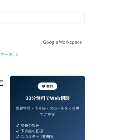
Google Workspace
ー 2026
エ
💬 無料
30分無料でWeb相談
課題整理・予算感・次の一歩をその場
でご提案
課題の整理
予算感の把握
次のステップ明確化