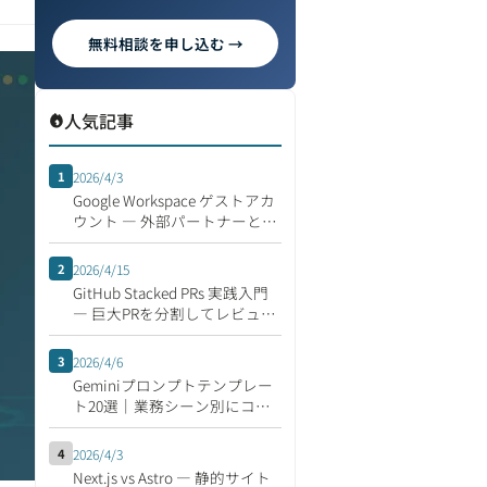
無料相談を申し込む →
人気記事
1
2026/4/3
Google Workspace ゲストアカ
ウント ― 外部パートナーとの
安全な共同作業
2
2026/4/15
GitHub Stacked PRs 実践入門
― 巨大PRを分割してレビュー
速度を倍にする開発フロー
3
2026/4/6
Geminiプロンプトテンプレー
ト20選｜業務シーン別にコピ
ペで使える集
4
2026/4/3
Next.js vs Astro ― 静的サイト