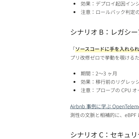
効果：デプロイ起因インシ
注意：ロールバック判定
シナリオ B：レガシ
「
ソースコードに手を入れら
プリ改修ゼロで挙動を覗ける
期間：2〜3 ヶ月
効果：移行前のリグレッシ
注意：プローブの CPU 
Airbnb 事例に学ぶ OpenT
測性の文脈と相補的に、eBPF
シナリオ C：セキュリ