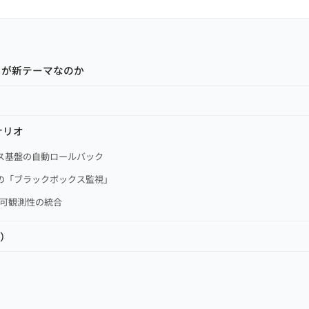
イ」が新テーマなのか
ナリオ
ビス基盤の自動ロールバック
リの「ブラックボックス監視」
 可観測性の統合
ズ）