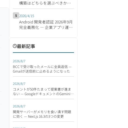
構築はどちらを選ぶべきか
【2026年版】
5
2026/4/15
Android 開発者認証 2026年9月
完全義務化 ― 企業アプリ運営
の影響と移行対応チェックリ
スト
最新記事
2026/8/7
BCCで受け取ったメールに全員返信 —
Gmailが送信前に止めるようになった
2026/8/7
コメントが50件たまって提案書が進ま
ない — GoogleドキュメントのGeminiが
読んで返す
2026/8/7
開発サーバーがメモリを食い潰す問題
に効く — Next.js 16.3の3つの変更