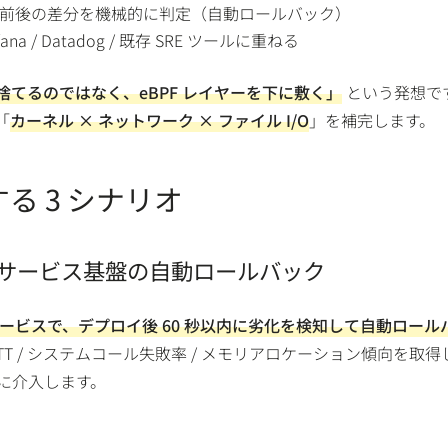
前後の差分を機械的に判定（自動ロールバック）
fana / Datadog / 既存 SRE ツールに重ねる
を捨てるのではなく、eBPF レイヤーを下に敷く」
という発想で
「
カーネル × ネットワーク × ファイル I/O
」を補完します。
る 3 シナリオ
ロサービス基盤の自動ロールバック
クロサービスで、デプロイ後 60 秒以内に劣化を検知して自動ロール
P RTT / システムコール失敗率 / メモリアロケーション傾向を取得
ts に介入します。