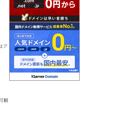
 はア
可観