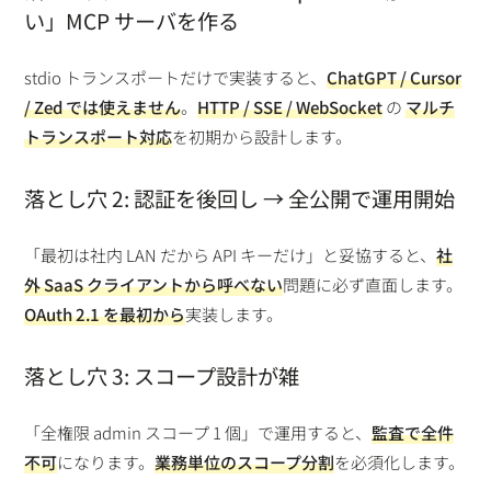
い」MCP サーバを作る
stdio トランスポートだけで実装すると、
ChatGPT / Cursor
/ Zed では使えません
。
HTTP / SSE / WebSocket
の
マルチ
トランスポート対応
を初期から設計します。
落とし穴 2: 認証を後回し → 全公開で運用開始
「最初は社内 LAN だから API キーだけ」と妥協すると、
社
外 SaaS クライアントから呼べない
問題に必ず直面します。
OAuth 2.1 を最初から
実装します。
落とし穴 3: スコープ設計が雑
「全権限 admin スコープ 1 個」で運用すると、
監査で全件
不可
になります。
業務単位のスコープ分割
を必須化します。