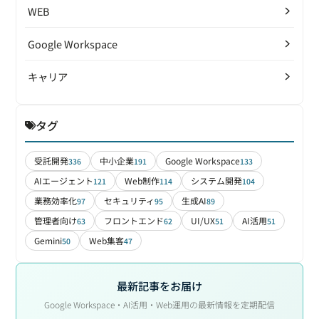
WEB
Google Workspace
キャリア
タグ
受託開発
中小企業
Google Workspace
336
191
133
AIエージェント
Web制作
システム開発
121
114
104
業務効率化
セキュリティ
生成AI
97
95
89
管理者向け
フロントエンド
UI/UX
AI活用
63
62
51
51
Gemini
Web集客
50
47
最新記事をお届け
Google Workspace・AI活用・Web運用の最新情報を定期配信