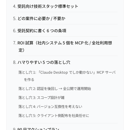
受託向け技術スタック標準セット
どの案件に必要か / 不要か
受託契約に書く 6 つの条項
ROI 試算（社内システム 5 個を MCP 化 / 全社利用想
定）
ハマりやすい 5 つの落とし穴
落とし穴 1: 「Claude Desktop でしか動かない」MCP サーバ
を作る
落とし穴 2: 認証を後回し → 全公開で運用開始
落とし穴 3: スコープ設計が雑
落とし穴 4: バージョン互換性を考えない
落とし穴 5: クライアント側配布を社員任せに
90 日アクションプラン