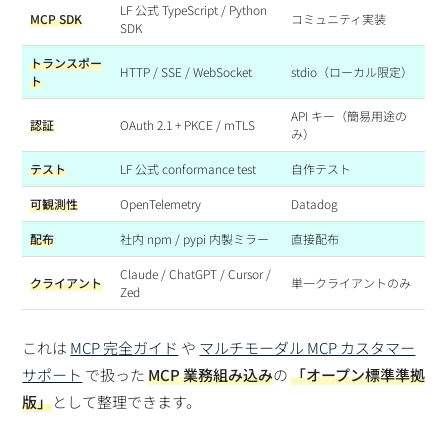
LF 公式 TypeScript / Python
MCP SDK
コミュニティ実装
SDK
トランスポー
HTTP / SSE / WebSocket
stdio（ローカル限定）
ト
API キー（簡易用途の
認証
OAuth 2.1 + PKCE / mTLS
み）
テスト
LF 公式 conformance test
自作テスト
可観測性
OpenTelemetry
Datadog
配布
社内 npm / pypi 内製ミラー
直接配布
Claude / ChatGPT / Cursor /
クライアント
単一クライアントのみ
Zed
これは
MCP 完全ガイド
や
マルチモーダル MCP カスタマー
サポート
で扱った
MCP 業務組み込み
の
「オープン標準準拠
版」
として整理できます。