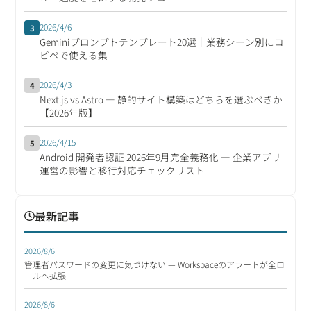
2026/4/6
3
Geminiプロンプトテンプレート20選｜業務シーン別にコ
ピペで使える集
2026/4/3
4
Next.js vs Astro ― 静的サイト構築はどちらを選ぶべきか
【2026年版】
2026/4/15
5
Android 開発者認証 2026年9月完全義務化 ― 企業アプリ
運営の影響と移行対応チェックリスト
最新記事
2026/8/6
管理者パスワードの変更に気づけない — Workspaceのアラートが全ロ
ールへ拡張
2026/8/6