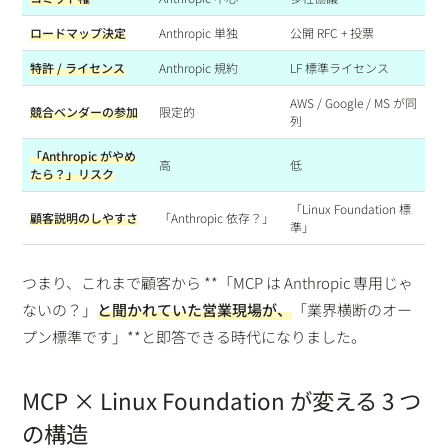
ロードマップ決定
Anthropic 単独
公開 RFC + 投票
特許 / ライセンス
Anthropic 規約
LF 標準ライセンス
AWS / Google / MS が同
競合ベンダーの参加
限定的
列
「Anthropic がやめ
高
低
たら？」リスク
「Linux Foundation 標
顧客説明のしやすさ
「Anthropic 依存？」
準」
つまり、これまで顧客から **「MCP は Anthropic 専用じゃ
ないの？」
と聞かれていた営業現場が、
「業界横断のオー
プン標準です」**と即答できる時代になりました。
MCP × Linux Foundation が変える 3 つ
の構造