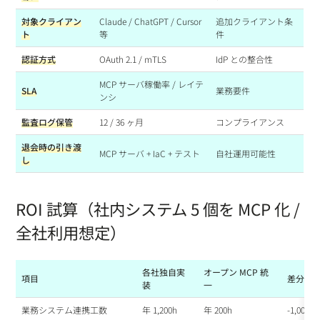
対象クライアン
Claude / ChatGPT / Cursor
追加クライアント条
ト
等
件
認証方式
OAuth 2.1 / mTLS
IdP との整合性
MCP サーバ稼働率 / レイテ
SLA
業務要件
ンシ
監査ログ保管
12 / 36 ヶ月
コンプライアンス
退会時の引き渡
MCP サーバ + IaC + テスト
自社運用可能性
し
ROI 試算（社内システム 5 個を MCP 化 /
全社利用想定）
各社独自実
オープン MCP 統
項目
差分
装
一
業務システム連携工数
年 1,200h
年 200h
-1,000h