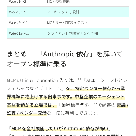
Week 1〜2
MCP 戦略診断
Week 3〜5
アーキテクチャ設計
Week 6〜11
MCP サーバ実装 + テスト
Week 12〜13
クライアント側統合 + 配布開始
まとめ — 「Anthropic 依存」を解いて
オープン標準に乗る
MCP の Linux Foundation 入りは、**「AI エージェントとシ
ステムをつなぐプロトコル」
を、
特定ベンダー依存から業
界標準
に格上げする出来事です。中堅企業のエージェント
基盤を預かる立場では、
「業界標準準拠」**で顧客の
稟議 /
監査 / ベンダー交渉
を一気に有利にできます。
「
MCP を全社展開したいが Anthropic 依存が怖い
」