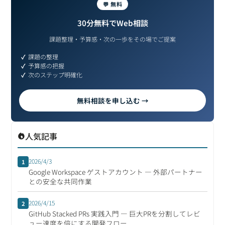
💬 無料
30分無料でWeb相談
課題整理・予算感・次の一歩をその場でご提案
課題の整理
予算感の把握
次のステップ明確化
無料相談を申し込む →
人気記事
2026/4/3
1
Google Workspace ゲストアカウント ― 外部パートナー
との安全な共同作業
2026/4/15
2
GitHub Stacked PRs 実践入門 ― 巨大PRを分割してレビ
ュー速度を倍にする開発フロー