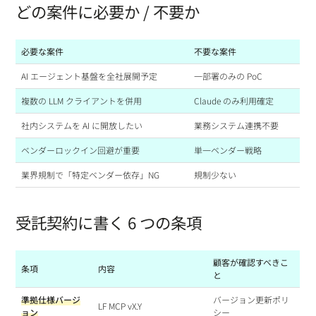
どの案件に必要か / 不要か
必要な案件
不要な案件
AI エージェント基盤を全社展開予定
一部署のみの PoC
複数の LLM クライアントを併用
Claude のみ利用確定
社内システムを AI に開放したい
業務システム連携不要
ベンダーロックイン回避が重要
単一ベンダー戦略
業界規制で「特定ベンダー依存」NG
規制少ない
受託契約に書く 6 つの条項
顧客が確認すべきこ
条項
内容
と
準拠仕様バージ
バージョン更新ポリ
LF MCP vX.Y
ョン
シー