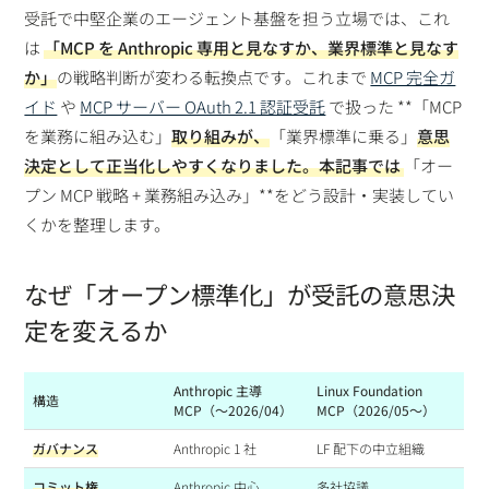
受託で中堅企業のエージェント基盤を担う立場では、これ
は
「MCP を Anthropic 専用と見なすか、業界標準と見なす
か」
の戦略判断が変わる転換点です。これまで
MCP 完全ガ
イド
や
MCP サーバー OAuth 2.1 認証受託
で扱った **「MCP
を業務に組み込む」
取り組みが、
「業界標準に乗る」
意思
決定として正当化しやすくなりました。本記事では
「オー
プン MCP 戦略 + 業務組み込み」**をどう設計・実装してい
くかを整理します。
なぜ「オープン標準化」が受託の意思決
定を変えるか
Anthropic 主導
Linux Foundation
構造
MCP（〜2026/04）
MCP（2026/05〜）
ガバナンス
Anthropic 1 社
LF 配下の中立組織
コミット権
Anthropic 中心
多社協議