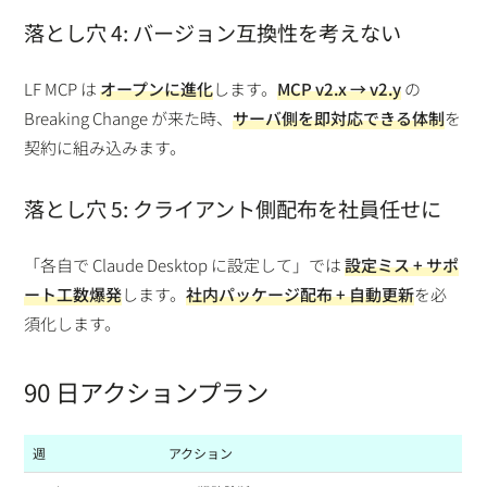
落とし穴 4: バージョン互換性を考えない
LF MCP は
オープンに進化
します。
MCP v2.x → v2.y
の
Breaking Change が来た時、
サーバ側を即対応できる体制
を
契約に組み込みます。
落とし穴 5: クライアント側配布を社員任せに
「各自で Claude Desktop に設定して」では
設定ミス + サポ
ート工数爆発
します。
社内パッケージ配布 + 自動更新
を必
須化します。
90 日アクションプラン
週
アクション