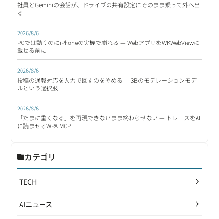
社員とGeminiの会話が、ドライブの共有設定にそのまま乗って外へ出
る
2026/8/6
PCでは動くのにiPhoneの実機で崩れる — WebアプリをWKWebViewに
載せる前に
2026/8/6
投稿の通報対応を人力で回すのをやめる — 3Bのモデレーションモデ
ルという選択肢
2026/8/6
「たまに重くなる」を再現できないまま終わらせない — トレースをAI
に読ませるWPA MCP
カテゴリ
TECH
AIニュース