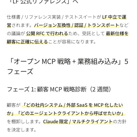
「LF 公式リファレンス」へ
仕様書 / リファレンス実装 / テストスイートが
LF 中立で運
営
されます。
バージョン互換性 / 認証 / トランスポート
など
の議論が
公開 RFC で行われる
ため、受託として
最新仕様を
顧客に正確に伝える
ことが容易になります。
「オープン MCP 戦略 + 業務組み込み」5
フェーズ
フェーズ 1: 顧客 MCP 戦略診断（2 週間）
顧客が
「どの社内システム / 外部 SaaS を MCP 化したい
か」「どのエージェントクライアントから呼ばせたいか」
を棚卸しします。
Claude 限定 / マルチクライアント
の方針
を決定します。