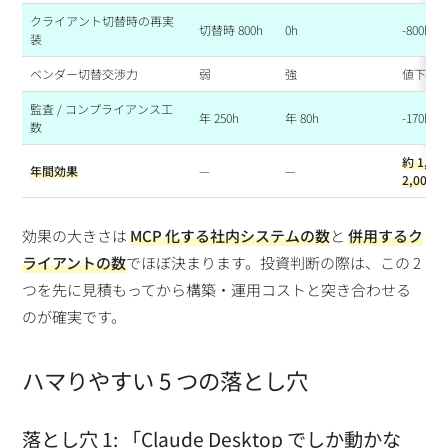
クライアント切替時の再実
切替時 800h
0h
-800h
装
ベンダー切替交渉力
弱
強
値下げ 1
監査 / コンプライアンス工
年 250h
年 80h
-170h
数
約 1,50
年間効果
—
—
2,000h
効果の大きさは
MCP 化する社内システムの数
と
併用するク
ライアントの数
でほぼ決まります。投資判断の際は、この 2
つを先に見積もってから構築・運用コストと突き合わせる
のが確実です。
ハマりやすい 5 つの落とし穴
落とし穴 1: 「Claude Desktop でしか動かな