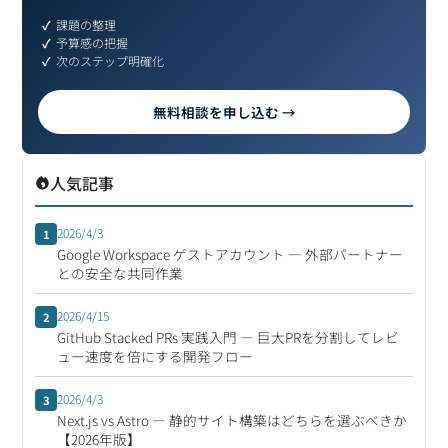
課題の整理
予算感の把握
次のステップ明確化
無料相談を申し込む →
人気記事
2026/4/3
1
Google Workspace ゲストアカウント ― 外部パートナー
との安全な共同作業
2026/4/15
2
GitHub Stacked PRs 実践入門 ― 巨大PRを分割してレビ
ュー速度を倍にする開発フロー
2026/4/3
3
Next.js vs Astro ― 静的サイト構築はどちらを選ぶべきか
【2026年版】