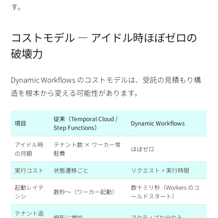
す。
コストモデル — アイドル時ほぼゼロの
破壊力
Dynamic Workflows のコストモデルは、受託の見積もり構
造を根本から変える可能性があります。
従来（Temporal Cloud /
項目
Dynamic Workflows
Step Functions）
アイドル時
テナント数 × ワーカー常
ほぼゼロ
の月額
駐費
実行コスト
状態遷移ごと
リクエスト + 実行時間
起動レイテ
数十ミリ秒（Workers のコ
数秒〜（ワーカー起動）
ンシ
ールドスタート）
テナント追
線形に増加
アクティブな分のみ