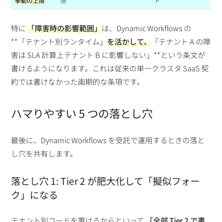
挙動の上限
限
ト
特に
「障害時の影響範囲」
は、Dynamic Workflows の
**「テナント別ランタイム」
を活かして、
「テナント A の障
害は SLA 計算上テナント B に影響しない」**という条文が
書けるようになります。これは従来の単一クラスタ SaaS 契
約では書けなかった画期的な条項です。
ハマりやすい 5 つの落とし穴
最後に、Dynamic Workflows を受託で運用するときの落と
し穴を共有します。
落とし穴 1: Tier 2 が肥大化して「擬似フォー
ク」になる
テナント別コードを置けるからといって
「全部 Tier 2 で書