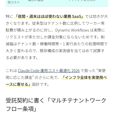
加コスト
特に
「夜間・週末はほぼ使わない業務 SaaS」
では効きが大
きくなります。従来型はテナント数に比例してワーカー常
駐費が積み上がるのに対し、Dynamic Workflows は実際に
リクエストが来た分しか課金対象にならないためです。削
減幅はテナント数・稼働時間帯・1 実行あたりの処理時間で
大きく変わるので、既存構成の実測値を当てはめて試算す
る必要があります。
これは
Claude Code 運用コスト最適化 2026
で扱った “実使
用に応じた課金” のさらに先で、
「インフラ全体を実使用ベ
ースに寄せる」
設計です。
受託契約に書く「マルチテナントワーク
フロー条項」