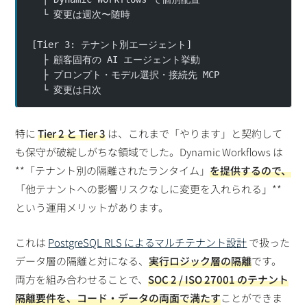
  └ 変更は週次〜随時
[Tier 3: テナント別エージェント]
  ├ 顧客固有の AI エージェント挙動
  ├ プロンプト・モデル選択・接続先 MCP
  └ 変更は日次
特に
Tier 2 と Tier 3
は、これまで「やります」と契約して
も保守が破綻しがちな領域でした。Dynamic Workflows は
**「テナント別の隔離されたランタイム」
を提供するので、
「他テナントへの影響リスクなしに変更を入れられる」**
という運用メリットがあります。
これは
PostgreSQL RLS によるマルチテナント設計
で扱った
データ層の隔離と対になる、
実行ロジック層の隔離
です。
両方を組み合わせることで、
SOC 2 / ISO 27001 のテナント
隔離要件を、コード・データの両面で満たす
ことができま