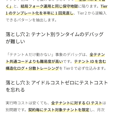
く」
と、
結局フォーク運用と同じ保守地獄
に陥ります。
Tier
1 のテンプレート化を半年に 1 回見直し
、Tier 2 から逆輸入
できるパターンを抽出します。
落とし穴 2: テナント別ランタイムのデバッグ
が難しい
「テナント A だけ動かない」事象のデバッグは、
全テナン
ト共通コードよりも難易度が高い
です。
テナント ID を含む
構造化ログ + 分散トレーシング
を Tier 0 で必ず仕込みます。
落とし穴 3: アイドルコストゼロにテストコスト
を忘れる
実行時コストは安くても、
全テナントに対する CI テスト
は
別問題です。
契約毎にテスト対象テナントを限定
し、月次