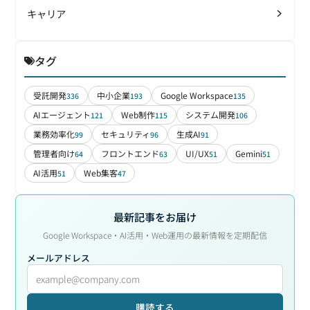
キャリア
タグ
受託開発
中小企業
Google Workspace
336
193
135
AIエージェント
Web制作
システム開発
121
115
106
業務効率化
セキュリティ
生成AI
99
96
91
管理者向け
フロントエンド
UI/UX
Gemini
64
63
51
51
AI活用
Web集客
51
47
最新記事をお届け
Google Workspace・AI活用・Web運用の最新情報を定期配信
メールアドレス
購読する