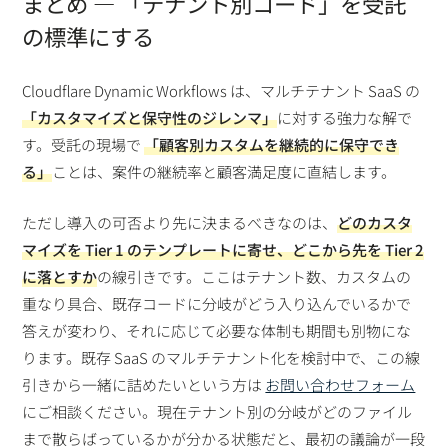
まとめ — 「テナント別コード」を受託
の標準にする
Cloudflare Dynamic Workflows は、マルチテナント SaaS の
「カスタマイズと保守性のジレンマ」
に対する強力な解で
す。受託の現場で
「顧客別カスタムを継続的に保守でき
る」
ことは、案件の継続率と顧客満足度に直結します。
ただし導入の可否より先に決まるべきなのは、
どのカスタ
マイズを Tier 1 のテンプレートに寄せ、どこから先を Tier 2
に落とすか
の線引きです。ここはテナント数、カスタムの
重なり具合、既存コードに分岐がどう入り込んでいるかで
答えが変わり、それに応じて必要な体制も期間も別物にな
ります。既存 SaaS のマルチテナント化を検討中で、この線
引きから一緒に詰めたいという方は
お問い合わせフォーム
にご相談ください。現在テナント別の分岐がどのファイル
まで散らばっているかが分かる状態だと、最初の議論が一段