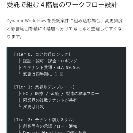
受託で組む 4 階層のワークフロー設計
Dynamic Workflows を受託案件に組み込む場合、変更頻度
と影響範囲を軸に 4 階層へ分けて考えると整理しやすくな
ります。
[Tier 0: コア共通ロジック]
  ├ 認証・認可・課金・ロギング
  ├ 全テナント共通・SLA 99.95%
  └ 変更は四半期に 1 回
[Tier 1: 業界別テンプレート]
  ├ EC / 医療 / 金融 / 製造の標準フロー
  ├ 同業界の複数テナントが共有
  └ 変更は月次
[Tier 2: テナント別カスタム]
  ├ 顧客固有の承認フロー・通知
  ├ Dynamic Workflows で個別配置