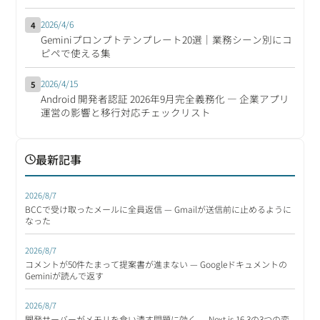
2026/4/6
4
Geminiプロンプトテンプレート20選｜業務シーン別にコ
ピペで使える集
2026/4/15
5
Android 開発者認証 2026年9月完全義務化 ― 企業アプリ
運営の影響と移行対応チェックリスト
最新記事
2026/8/7
BCCで受け取ったメールに全員返信 — Gmailが送信前に止めるように
なった
2026/8/7
コメントが50件たまって提案書が進まない — Googleドキュメントの
Geminiが読んで返す
2026/8/7
開発サーバーがメモリを食い潰す問題に効く — Next.js 16.3の3つの変