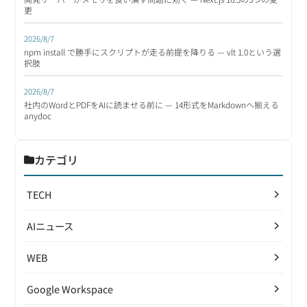
更
2026/8/7
npm install で勝手にスクリプトが走る前提を降りる — vlt 1.0という選
択肢
2026/8/7
社内のWordとPDFをAIに読ませる前に — 14形式をMarkdownへ揃える
anydoc
カテゴリ
TECH
AIニュース
WEB
Google Workspace