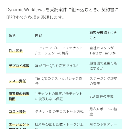
Dynamic Workflows を受託案件に組み込むとき、契約書に
明記すべき条項を整理します。
顧客が確認すべき
条項
内容
こと
コア / テンプレート / テナント
自社カスタムが
Tier 区分
/ エージェントの境界
Tier 2 か Tier 3 か
顧客側で変更可能
デプロイ権限
誰が Tier 2/3 を変更できるか
にするか
Tier 2/3 のテストカバレッジ責
ステージング環境
テスト責任
任
の有無
障害時の影響
1 テナントの障害が他テナント
SLA 計算の単位
範囲
に波及しない保証
月次レポートの粒
コスト按分
テナント別の実コスト計上方式
度
エージェント
LLM 呼び出し回数・トークン上
月次の予算アラー