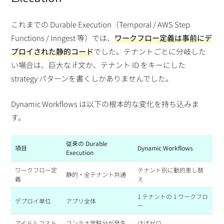
これまでの Durable Execution（Temporal / AWS Step
Functions / Inngest 等）では、
ワークフロー定義は事前にデ
プロイされた静的コード
でした。テナントごとに分岐した
い場合は、巨大な if 文か、テナント ID をキーにした
strategy パターンを書くしかありませんでした。
Dynamic Workflows は以下の根本的な変化を持ち込みま
す。
従来の Durable
項目
Dynamic Workflows
Execution
ワークフロー定
テナント別に動的差し替
静的・全テナント共通
義
え
1 テナントの 1 ワークフロ
デプロイ単位
アプリ全体
ー
アイドルコスト
コンテナ常駐分が発生
ほぼゼロ