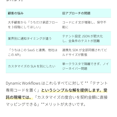
顧客の悩み
旧アプローチの問題
大手顧客から「うちだけ承認フロー
コードに if 文が増殖し、保守不
を 3 段階にしてほしい」
能に
テナント設定 JSON が肥大化
業界別に通知タイミングが違う
し、全条件のテストが困難
「うちはこの SaaS と連携、他社は
連携先 SDK が全部同梱されてビ
この API」
ルドサイズが膨張
単一クラスタで隔離できず、ノイ
カスタマイズの SLA を別にしたい
ジーネイバー問題
Dynamic Workflows はこれらすべてに対して **「テナント
専用コードを置く」
というシンプルな解を提供します。受
託の現場では、
「カスタマイズの度合いを契約金額に直接
マッピングできる」**メリットが大きいです。