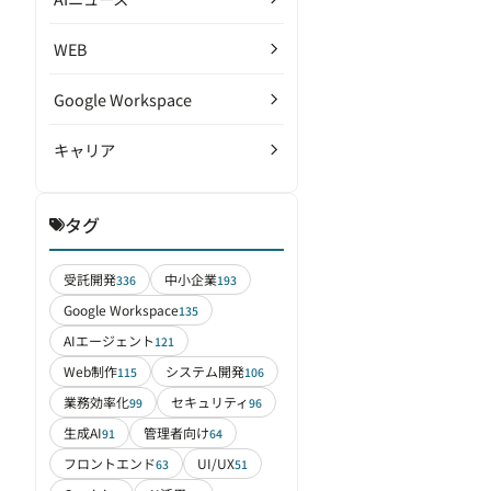
WEB
Google Workspace
キャリア
タグ
受託開発
中小企業
336
193
Google Workspace
135
AIエージェント
121
Web制作
システム開発
115
106
業務効率化
セキュリティ
99
96
生成AI
管理者向け
91
64
フロントエンド
UI/UX
63
51