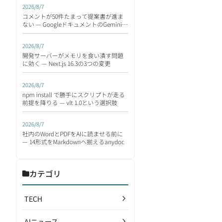
2026/8/7
コメントが50件たまって提案書が進ま
ない — GoogleドキュメントのGeminiが
読んで返す
2026/8/7
開発サーバーがメモリを食い潰す問題
に効く — Next.js 16.3の3つの変更
2026/8/7
npm install で勝手にスクリプトが走る
前提を降りる — vlt 1.0という選択肢
2026/8/7
社内のWordとPDFをAIに読ませる前に
— 14形式をMarkdownへ揃えるanydoc
カテゴリ
TECH
AIニュース