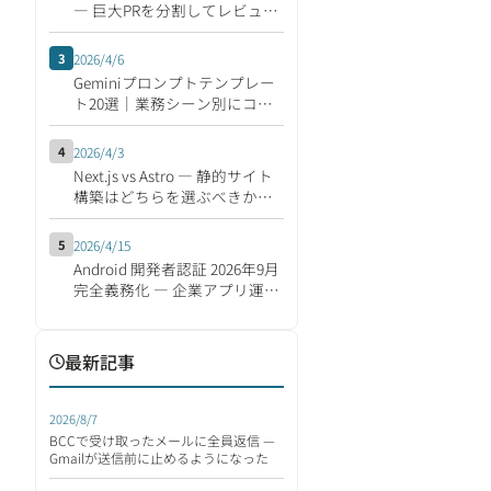
― 巨大PRを分割してレビュー
速度を倍にする開発フロー
3
2026/4/6
Geminiプロンプトテンプレー
ト20選｜業務シーン別にコピ
ペで使える集
4
2026/4/3
Next.js vs Astro ― 静的サイト
構築はどちらを選ぶべきか
【2026年版】
5
2026/4/15
Android 開発者認証 2026年9月
完全義務化 ― 企業アプリ運営
の影響と移行対応チェックリ
スト
最新記事
2026/8/7
BCCで受け取ったメールに全員返信 —
Gmailが送信前に止めるようになった