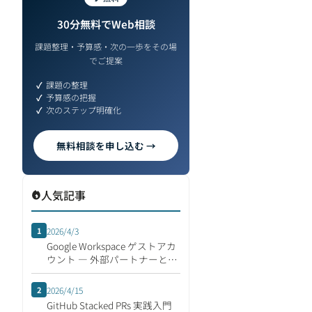
30分無料でWeb相談
課題整理・予算感・次の一歩をその場
でご提案
課題の整理
予算感の把握
次のステップ明確化
無料相談を申し込む →
人気記事
1
2026/4/3
Google Workspace ゲストアカ
ウント ― 外部パートナーとの
安全な共同作業
2
2026/4/15
GitHub Stacked PRs 実践入門