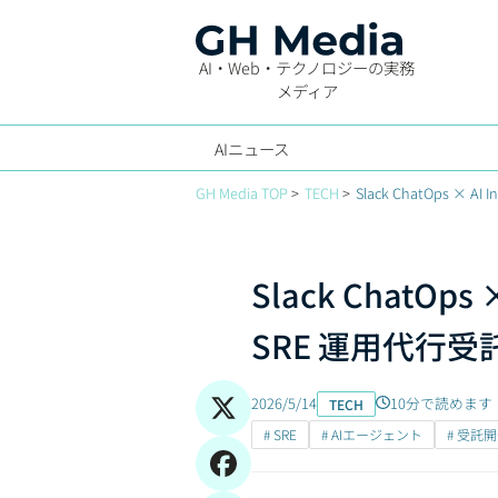
AI・Web・テクノロジーの実務
メディア
AIニュース
GH Media TOP
TECH
Slack ChatOps × 
Slack ChatOps 
SRE 運用代行受託
2026/5/14
10分で読めます
TECH
# SRE
# AIエージェント
# 受託