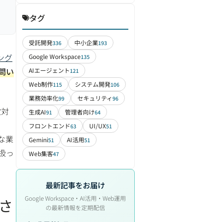
タグ
受託開発
中小企業
336
193
ング
Google Workspace
135
・問い
AIエージェント
121
Web制作
システム開発
115
106
業務効率化
セキュリティ
99
96
次対
生成AI
管理者向け
91
64
フロントエンド
UI/UX
63
51
的な業
Gemini
AI活用
51
51
扱っ
Web集客
47
最新記事をお届け
Google Workspace・AI活用・Web運用
刺さ
の最新情報を定期配信