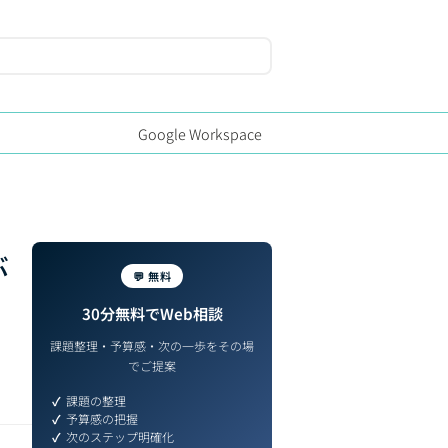
Google Workspace
ぶ
💬 無料
30分無料でWeb相談
課題整理・予算感・次の一歩をその場
でご提案
課題の整理
予算感の把握
次のステップ明確化