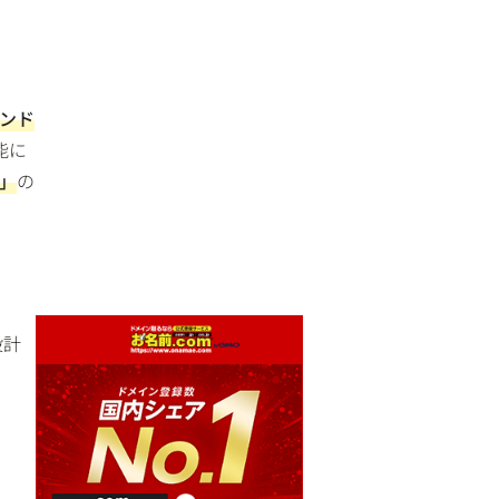
マンド
能に
」
の
設計