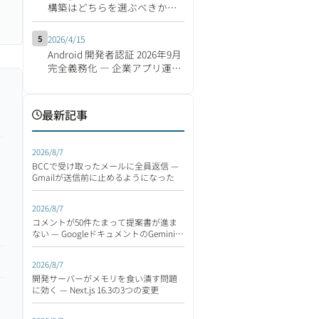
構築はどちらを選ぶべきか
【2026年版】
5
2026/4/15
Android 開発者認証 2026年9月
完全義務化 ― 企業アプリ運営
の影響と移行対応チェックリ
スト
最新記事
2026/8/7
BCCで受け取ったメールに全員返信 —
Gmailが送信前に止めるようになった
2026/8/7
コメントが50件たまって提案書が進ま
ない — GoogleドキュメントのGeminiが
読んで返す
2026/8/7
開発サーバーがメモリを食い潰す問題
に効く — Next.js 16.3の3つの変更