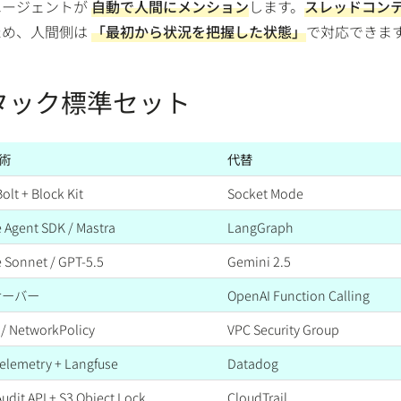
エージェントが
自動で人間にメンション
します。
スレッドコン
ため、人間側は
「最初から状況を把握した状態」
で対応できま
タック標準セット
術
代替
olt + Block Kit
Socket Mode
 Agent SDK / Mastra
LangGraph
 Sonnet / GPT-5.5
Gemini 2.5
サーバー
OpenAI Function Calling
 / NetworkPolicy
VPC Security Group
lemetry + Langfuse
Datadog
Audit API + S3 Object Lock
CloudTrail