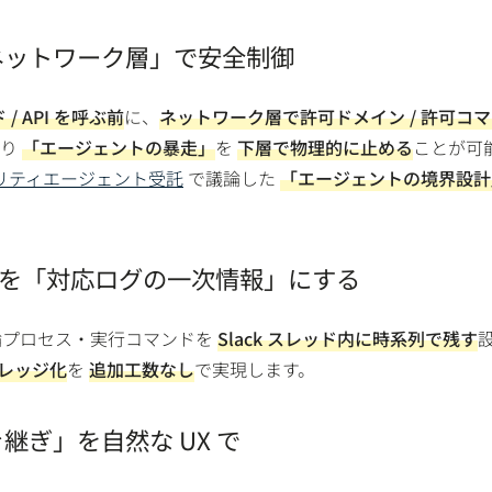
「ネットワーク層」で安全制御
/ API を呼ぶ前
に、
ネットワーク層で許可ドメイン / 許可コ
より
「エージェントの暴走」
を
下層で物理的に止める
ことが可
ュリティエージェント受託
で議論した
「エージェントの境界設計
スレッドを「対応ログの一次情報」にする
論プロセス・実行コマンドを
Slack スレッド内に時系列で残す
ナレッジ化
を
追加工数なし
で実現します。
き継ぎ」を自然な UX で