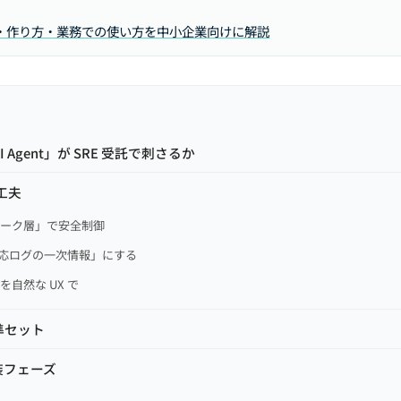
み・作り方・業務での使い方を中小企業向けに解説
 AI Agent」が SRE 受託で刺さるか
的工夫
トワーク層」で安全制御
を「対応ログの一次情報」にする
を自然な UX で
準セット
装フェーズ