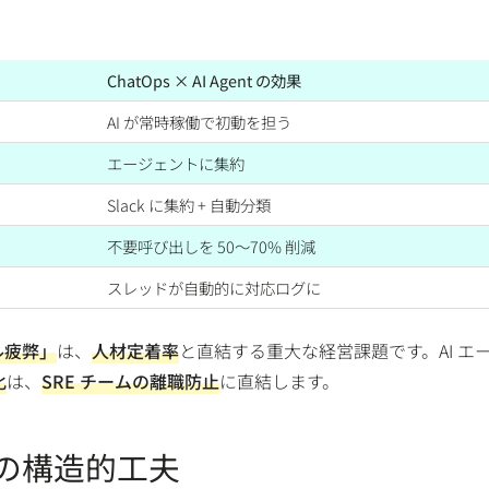
ChatOps × AI Agent の効果
AI が常時稼働で初動を担う
エージェントに集約
Slack に集約 + 自動分類
不要呼び出しを 50〜70% 削減
スレッドが自動的に対応ログに
ル疲弊」
は、
人材定着率
と直結する重大な経営課題です。AI エ
化
は、
SRE チームの離職防止
に直結します。
 つの構造的工夫