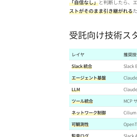
「自信なし」
と判断したら、
ストがそのまま引き継がれる
受託向け技術ス
レイヤ
推奨技
Slack 統合
Slack B
エージェント基盤
Claude
LLM
Claude
ツール統合
MCP 
ネットワーク制御
Cilium
可観測性
OpenTe
監査ログ
Slack 