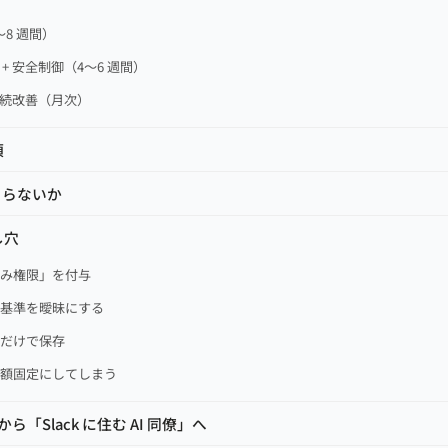
）
〜8 週間）
 + 安全制御（4〜6 週間）
 継続改善（月次）
項
さらないか
し穴
込み権限」を付与
ョン基準を曖昧にする
k だけで保存
を月額固定にしてしまう
ら「Slack に住む AI 同僚」へ