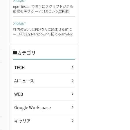
2026/8/7
npm install で勝手にスクリプトが走る
前提を降りる — vlt 1.0という選択肢
2026/8/7
社内のWordとPDFをAIに読ませる前に
— 14形式をMarkdownへ揃えるanydoc
カテゴリ
TECH
AIニュース
WEB
Google Workspace
キャリア