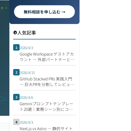
無料相談を申し込む →
人気記事
1
2026/4/3
Google Workspace ゲストアカ
ウント ― 外部パートナーとの
安全な共同作業
2
2026/4/15
GitHub Stacked PRs 実践入門
― 巨大PRを分割してレビュー
速度を倍にする開発フロー
3
2026/4/6
Geminiプロンプトテンプレー
ト20選｜業務シーン別にコピ
ペで使える集
4
2026/4/3
Next.js vs Astro ― 静的サイト