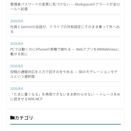
管理者パスワードの変更に気づけない — Workspaceのアラートが全ロ
ールへ拡張
2026/8/6
社員とGeminiの会話が、ドライブの共有設定にそのまま乗って外へ出
る
2026/8/6
PCでは動くのにiPhoneの実機で崩れる — WebアプリをWKWebViewに
載せる前に
2026/8/6
投稿の通報対応を人力で回すのをやめる — 3Bのモデレーションモデ
ルという選択肢
2026/8/6
「たまに重くなる」を再現できないまま終わらせない — トレースをAI
に読ませるWPA MCP
カテゴリ