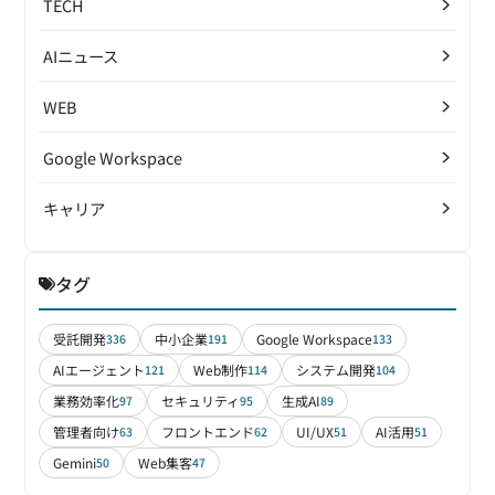
TECH
AIニュース
WEB
Google Workspace
キャリア
タグ
受託開発
中小企業
Google Workspace
336
191
133
AIエージェント
Web制作
システム開発
121
114
104
業務効率化
セキュリティ
生成AI
97
95
89
管理者向け
フロントエンド
UI/UX
AI活用
63
62
51
51
Gemini
Web集客
50
47