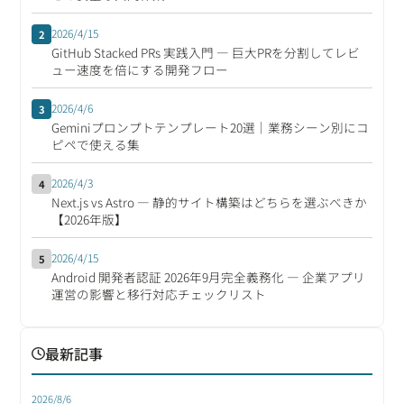
2026/4/15
2
GitHub Stacked PRs 実践入門 ― 巨大PRを分割してレビ
ュー速度を倍にする開発フロー
2026/4/6
3
Geminiプロンプトテンプレート20選｜業務シーン別にコ
ピペで使える集
2026/4/3
4
Next.js vs Astro ― 静的サイト構築はどちらを選ぶべきか
【2026年版】
2026/4/15
5
Android 開発者認証 2026年9月完全義務化 ― 企業アプリ
運営の影響と移行対応チェックリスト
最新記事
2026/8/6