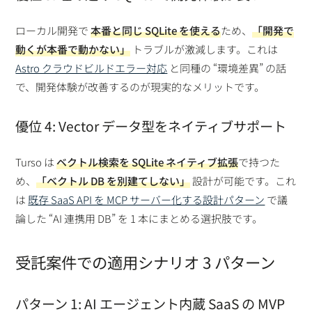
ローカル開発で
本番と同じ SQLite を使える
ため、
「開発で
動くが本番で動かない」
トラブルが激減します。これは
Astro クラウドビルドエラー対応
と同種の “環境差異” の話
で、開発体験が改善するのが現実的なメリットです。
優位 4: Vector データ型をネイティブサポート
Turso は
ベクトル検索を SQLite ネイティブ拡張
で持つた
め、
「ベクトル DB を別建てしない」
設計が可能です。これ
は
既存 SaaS API を MCP サーバー化する設計パターン
で議
論した “AI 連携用 DB” を 1 本にまとめる選択肢です。
受託案件での適用シナリオ 3 パターン
パターン 1: AI エージェント内蔵 SaaS の MVP