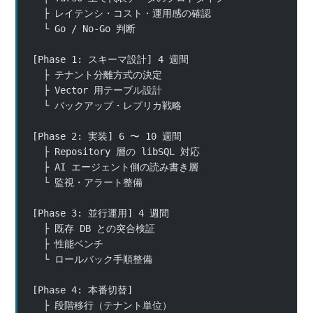
  ├ レイテンシ・コスト・運用感の確認
  └ Go / No-Go 判断
[Phase 1: スキーマ設計] 4 週間
  ├ テナント分離方式の決定
  ├ Vector 用テーブル設計
  └ バックアップ・レプリカ戦略
[Phase 2: 実装] 6 〜 10 週間
  ├ Repository 層の libSQL 対応
  ├ AI エージェント側の読み書き層
  └ 監視・アラート整備
[Phase 3: 並行運用] 4 週間
  ├ 既存 DB との突合検証
  ├ 性能ベンチ
  └ ロールバック手順整備
[Phase 4: 本番切替]
  ├ 段階移行（テナント単位）