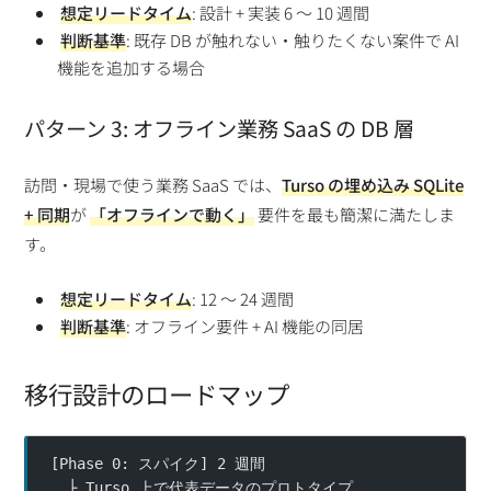
想定リードタイム
: 設計 + 実装 6 〜 10 週間
判断基準
: 既存 DB が触れない・触りたくない案件で AI
機能を追加する場合
パターン 3: オフライン業務 SaaS の DB 層
訪問・現場で使う業務 SaaS では、
Turso の埋め込み SQLite
+ 同期
が
「オフラインで動く」
要件を最も簡潔に満たしま
す。
想定リードタイム
: 12 〜 24 週間
判断基準
: オフライン要件 + AI 機能の同居
移行設計のロードマップ
[Phase 0: スパイク] 2 週間
  ├ Turso 上で代表データのプロトタイプ