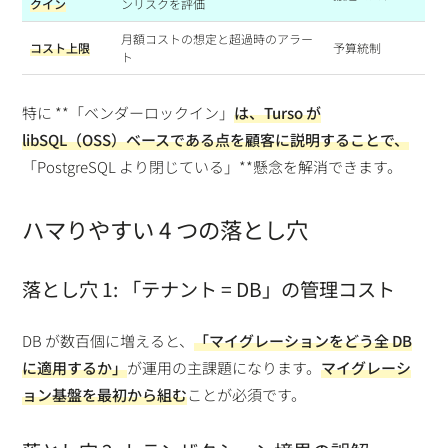
クイン
ンリスクを評価
月額コストの想定と超過時のアラー
コスト上限
予算統制
ト
特に **「ベンダーロックイン」
は、Turso が
libSQL（OSS）ベース
である点を顧客に説明することで、
「PostgreSQL より閉じている」**懸念を解消できます。
ハマりやすい 4 つの落とし穴
落とし穴 1: 「テナント = DB」の管理コスト
DB が数百個に増えると、
「マイグレーションをどう全 DB
に適用するか」
が運用の主課題になります。
マイグレーシ
ョン基盤を最初から組む
ことが必須です。