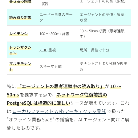
書き込み頻度
エージェントの判断（頻繁）
（疎）
ユーザー自身のデー
エージェントの記憶・履歴・
読み取り対象
タ
状態
10 〜 50ms 必要（思考連鎖
レイテンシ
100 〜 300ms 許容
中）
トランザクシ
ACID 重視
局所一貫性で十分
ョン
マルチテナン
テナントごと DB 分離が現実
スキーマ分離
ト
的
特に
「エージェントの思考連鎖中の読み取り」
が
10 〜
50ms
を要求する点で、
ネットワーク往復前提の
PostgreSQL は構造的に厳しい
ケースが増えています。これ
は
ローカルファースト Web アーキテクチャ受託
で扱った
“オフライン業務 SaaS” の議論を、AI エージェント向けに展
開したものです。