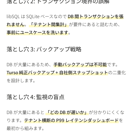
落とし穴 2: トランザクション境界の誤解
libSQL は SQLite ベースなので
DB 間トランザクションを張
れません
。
「テナント間集計」
が要件にあると詰むため、
事前にユースケースを洗います
。
落とし穴 3: バックアップ戦略
DB が大量にあるため、
手動バックアップは不可能
です。
Turso 純正バックアップ + 自社側スナップショット
の二重化
を設計します。
落とし穴 4: 監視の盲点
DB が大量にあると
「どの DB が遅いか」
が分かりにくくな
ります。
テナント横断の P99 レイテンシダッシュボード
を
最初から組みます。