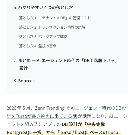
ハマりやすい 4 つの落とし穴
落とし穴 1: 「テナント = DB」の管理コスト
落とし穴 2: トランザクション境界の誤解
落とし穴 3: バックアップ戦略
落とし穴 4: 監視の盲点
まとめ — AI エージェント時代の「DB 1 階層下げる」
設計
Sources
2026 年 5 月、Zenn Trending で
AIエージェント時代のDB設
計をTursoが書き換えに来ている話
が話題になり、AI エージ
ェントを組み込むアプリの
DB 設計が「中央集権
PostgreSQL 一択」から「Turso / libSQL ベースの Local-