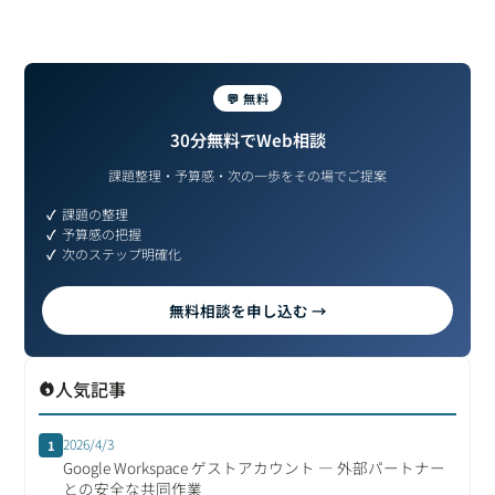
💬 無料
30分無料でWeb相談
課題整理・予算感・次の一歩をその場でご提案
課題の整理
予算感の把握
次のステップ明確化
無料相談を申し込む →
人気記事
2026/4/3
1
Google Workspace ゲストアカウント ― 外部パートナー
との安全な共同作業