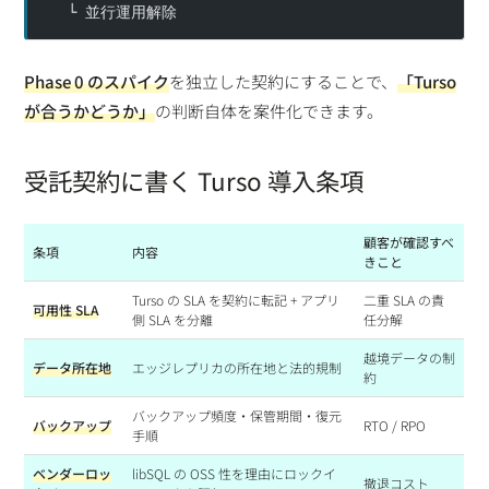
  └ 並行運用解除
Phase 0 のスパイク
を独立した契約にすることで、
「Turso
が合うかどうか」
の判断自体を案件化できます。
受託契約に書く Turso 導入条項
顧客が確認すべ
条項
内容
きこと
Turso の SLA を契約に転記 + アプリ
二重 SLA の責
可用性 SLA
側 SLA を分離
任分解
越境データの制
データ所在地
エッジレプリカの所在地と法的規制
約
バックアップ頻度・保管期間・復元
バックアップ
RTO / RPO
手順
ベンダーロッ
libSQL の OSS 性を理由にロックイ
撤退コスト