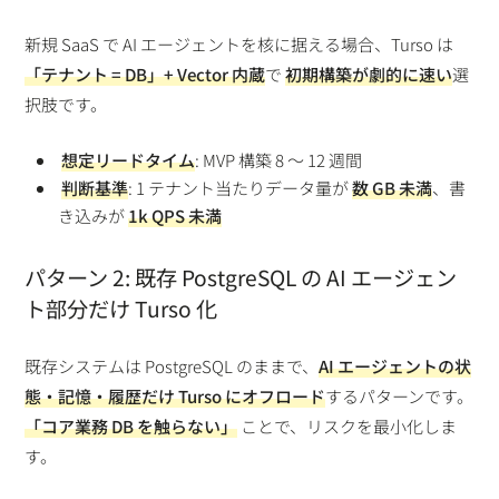
新規 SaaS で AI エージェントを核に据える場合、Turso は
「テナント = DB」+ Vector 内蔵
で
初期構築が劇的に速い
選
択肢です。
想定リードタイム
: MVP 構築 8 〜 12 週間
判断基準
: 1 テナント当たりデータ量が
数 GB 未満
、書
き込みが
1k QPS 未満
パターン 2: 既存 PostgreSQL の AI エージェン
ト部分だけ Turso 化
既存システムは PostgreSQL のままで、
AI エージェントの状
態・記憶・履歴だけ Turso にオフロード
するパターンです。
「コア業務 DB を触らない」
ことで、リスクを最小化しま
す。