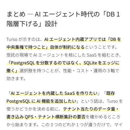
まとめ — AI エージェント時代の「DB 1
階層下げる」設計
Turso が示すのは、
AI エージェント内蔵アプリでは「DB を
中央集権で持つこと」自体が制約になる
ということです。
受託の現場で AI エージェントを核にした SaaS を組むとき、
「PostgreSQL を分散するのではなく、SQLite をエッジに
撒く」
選択肢を持つことが、性能・コスト・運用の 3 軸で
効きます。
「
AI エージェントを内蔵した SaaS を作りたい
」「
既存
PostgreSQL に AI 機能を追加したい
」という話は、Turso を
使うかどうかを決める前に、
テナント当たりのデータ量・
書き込み QPS・テナント横断集計の要否
を確かめるところ
から始まります。この 3 つのどれか 1 つが違うだけで、マイ