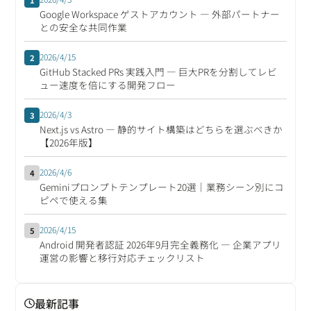
1
Google Workspace ゲストアカウント ― 外部パートナー
との安全な共同作業
2026/4/15
2
GitHub Stacked PRs 実践入門 ― 巨大PRを分割してレビ
ュー速度を倍にする開発フロー
2026/4/3
3
Next.js vs Astro ― 静的サイト構築はどちらを選ぶべきか
【2026年版】
2026/4/6
4
Geminiプロンプトテンプレート20選｜業務シーン別にコ
ピペで使える集
2026/4/15
5
Android 開発者認証 2026年9月完全義務化 ― 企業アプリ
運営の影響と移行対応チェックリスト
最新記事