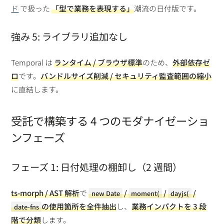
ド
で扱った
「型で業務を表現する」
潮流の日付版です。
強み 5: ライブラリ追加なし
Temporal は
ランタイム / ブラウザ標準
のため、
外部依存ゼ
ロ
です。
バンドルサイズ削減 / セキュリティ監査範囲の縮小
に直結します。
受託で構築する 4 つのモダナイゼーショ
ンフェーズ
フェーズ 1: 日付処理の棚卸し（2 週間）
ts-morph / AST 解析
で
/
/
/
new Date
moment(
dayjs(
の使用箇所を
全件抽出
し、
業務インパクトを 3 段
date-fns
階で分類
します。