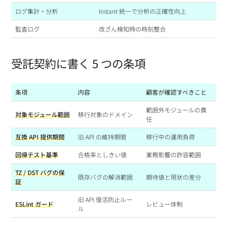
ログ集計・分析
Instant 統一で分析の正確性向上
監査ログ
改ざん検知時の時刻整合
受託契約に書く 5 つの条項
条項
内容
顧客が確認すべきこと
範囲外モジュールの責
対象モジュール範囲
移行対象のドメイン
任
互換 API 提供期間
旧 API の維持期間
移行中の運用負荷
回帰テスト基準
合格率としきい値
業務影響の許容範囲
TZ / DST バグの保
既存バグの解消範囲
期待値と現状の差分
証
旧 API 復活防止ルー
ESLint ガード
レビュー体制
ル