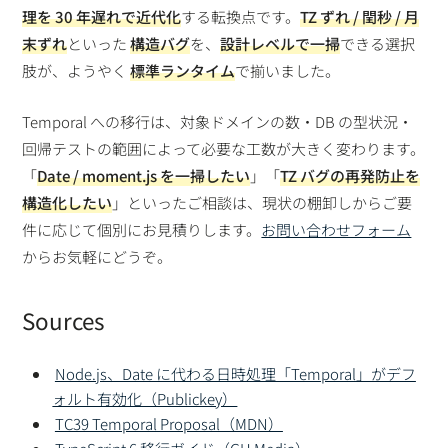
理を 30 年遅れで近代化
する転換点です。
TZ ずれ / 閏秒 / 月
末ずれ
といった
構造バグ
を、
設計レベルで一掃
できる選択
肢が、ようやく
標準ランタイム
で揃いました。
Temporal への移行は、対象ドメインの数・DB の型状況・
回帰テストの範囲によって必要な工数が大きく変わります。
「
Date / moment.js を一掃したい
」「
TZ バグの再発防止を
構造化したい
」といったご相談は、現状の棚卸しからご要
件に応じて個別にお見積りします。
お問い合わせフォーム
からお気軽にどうぞ。
Sources
Node.js、Date に代わる日時処理「Temporal」がデフ
ォルト有効化（Publickey）
TC39 Temporal Proposal（MDN）