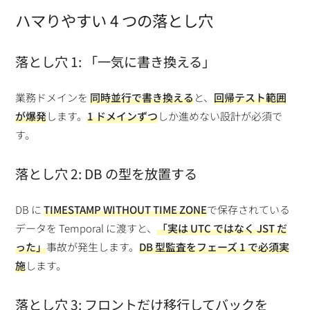
ハマりやすい 4 つの落とし穴
落とし穴 1: 「一気に書き換える」
業務ドメインを
同時並行で書き換える
と、
回帰テスト範囲
が爆発
します。
1 ドメインずつ
しか進めない設計が必須で
す。
落とし穴 2: DB の型を放置する
DB に
TIMESTAMP WITHOUT TIME ZONE
で保存されている
データを Temporal に渡すと、
「実は UTC ではなく JST だ
った」
事故が発生します。
DB 型監査をフェーズ 1 で必須実
施
します。
落とし穴 3: フロントだけ移行してバックを