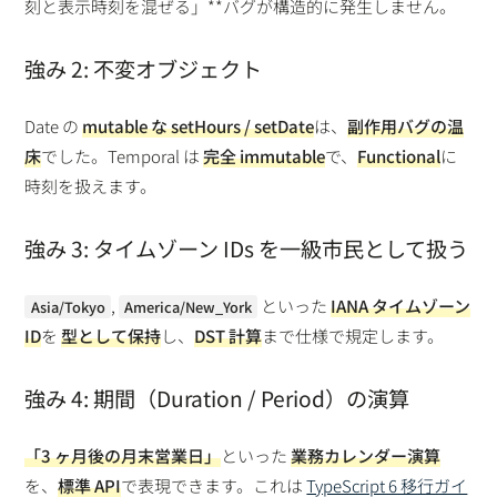
刻と表示時刻を混ぜる」**バグが構造的に発生しません。
強み 2: 不変オブジェクト
Date の
mutable な setHours / setDate
は、
副作用バグの温
床
でした。Temporal は
完全 immutable
で、
Functional
に
時刻を扱えます。
強み 3: タイムゾーン IDs を一級市民として扱う
,
といった
IANA タイムゾーン
Asia/Tokyo
America/New_York
ID
を
型として保持
し、
DST 計算
まで仕様で規定します。
強み 4: 期間（Duration / Period）の演算
「3 ヶ月後の月末営業日」
といった
業務カレンダー演算
を、
標準 API
で表現できます。これは
TypeScript 6 移行ガイ