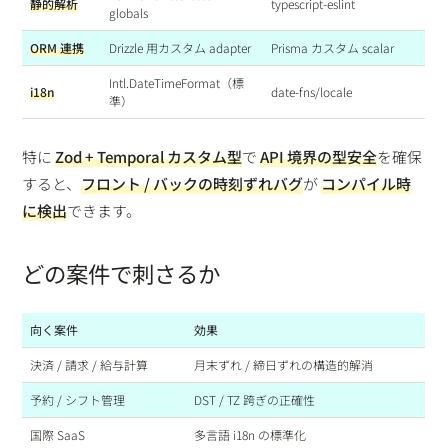
静的解析
typescript-eslint
globals
ORM 連携
Drizzle 用カスタム adapter
Prisma カスタム scalar
Intl.DateTimeFormat（標
i18n
date-fns/locale
準）
特に
Zod + Temporal カスタム型
で
API 境界の型安全
を確保
すると、
フロント / バックの時刻ずれバグ
が
コンパイル時
に検出
できます。
どの案件で刺さるか
向く案件
効果
決済 / 請求 / 給与計算
月末ずれ / 締日ずれの構造的解消
予約 / シフト管理
DST / TZ 跨ぎの正確性
国際 SaaS
多言語 i18n の標準化