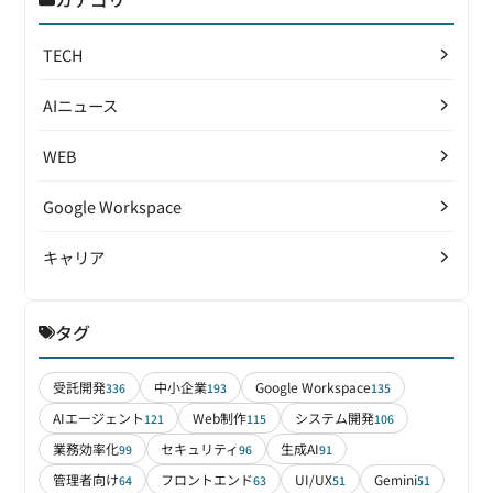
TECH
AIニュース
WEB
Google Workspace
キャリア
タグ
受託開発
中小企業
Google Workspace
336
193
135
AIエージェント
Web制作
システム開発
121
115
106
業務効率化
セキュリティ
生成AI
99
96
91
管理者向け
フロントエンド
UI/UX
Gemini
64
63
51
51