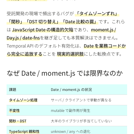
受託開発の現場で頻出するバグが
「タイムゾーンずれ」
「閏秒」「DST 切り替え」「Date 比較の罠」
です。これら
は
JavaScript Date の構造的欠陥
であり、
moment.js /
Day.js / date-fns
を継ぎ足しても本質解決はできません。
Temporal API のデフォルト有効化は、
Date を業務コードか
ら完全に追放する
ことを
現実的選択肢
にした転換点です。
なぜ Date / moment.js では限界なのか
課題
Date / moment.js の状況
タイムゾーン処理
サーバ / クライアントで挙動が異なる
不変性
mutable で副作用が発生
閏秒・DST
大半のライブラリが手当てしていない
TypeScript 親和性
unknown / any への退化