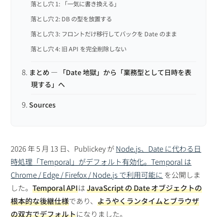
落とし穴 1: 「一気に書き換える」
落とし穴 2: DB の型を放置する
落とし穴 3: フロントだけ移行してバックを Date のまま
落とし穴 4: 旧 API を完全削除しない
まとめ — 「Date 地獄」から「業務型として日時を表
現する」へ
Sources
2026 年 5 月 13 日、Publickey が
Node.js、Date に代わる日
時処理「Temporal」がデフォルト有効化。Temporal は
Chrome / Edge / Firefox / Node.js で利用可能に
を公開しま
した。
Temporal API
は
JavaScript の Date オブジェクトの
根本的な後継仕様
であり、
ようやくランタイムとブラウザ
の双方でデフォルト
になりました。