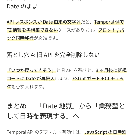
Date のまま
API レスポンスが Date 由来の文字列
だと、
Temporal 側で
TZ 情報を再構築できない
ケースがあります。
フロント / バ
ック同時移行
が必須です。
落とし穴 4: 旧 API を完全削除しない
「いつか戻ってきそう」
と旧 API を残すと、
3 ヶ月後に新規
コードに Date が再侵入
します。
ESLint ガード + CI チェッ
ク
を必ず入れます。
まとめ — 「Date 地獄」から「業務型と
して日時を表現する」へ
Temporal API のデフォルト有効化は、
JavaScript の日時処