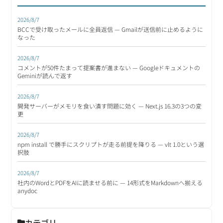
2026/8/7
BCCで受け取ったメールに全員返信 — Gmailが送信前に止めるように
なった
2026/8/7
コメントが50件たまって提案書が進まない — Googleドキュメントの
Geminiが読んで返す
2026/8/7
開発サーバーがメモリを食い潰す問題に効く — Next.js 16.3の3つの変
更
2026/8/7
npm install で勝手にスクリプトが走る前提を降りる — vlt 1.0という選
択肢
2026/8/7
社内のWordとPDFをAIに読ませる前に — 14形式をMarkdownへ揃える
anydoc
カテゴリ