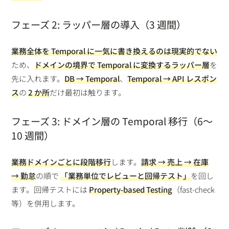
フェーズ 2: ラッパー層の導入（3 週間）
業務全体を Temporal に一気に書き換えるのは現実的でない
ため、
ドメインの境界で Temporal に変換するラッパー層
を
先に入れます。
DB → Temporal
、
Temporal → API レスポン
ス
の
2 か所
だけ最初は触ります。
フェーズ 3: ドメイン層の Temporal 移行（6〜
10 週間）
業務ドメインごとに段階移行
します。
請求 → 売上 → 在庫
→ 勤怠
の順で
「業務単位でレビューと回帰テスト」
を回し
ます。回帰テストには
Property-based Testing
（fast-check
等）を併用します。