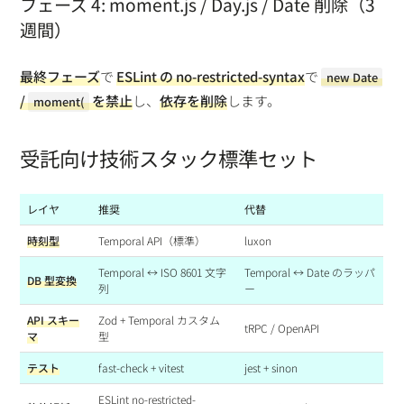
フェーズ 4: moment.js / Day.js / Date 削除（3
週間）
最終フェーズ
で
ESLint の no-restricted-syntax
で
new Date
/
を禁止
し、
依存を削除
します。
moment(
受託向け技術スタック標準セット
レイヤ
推奨
代替
時刻型
Temporal API（標準）
luxon
Temporal ↔ ISO 8601 文字
Temporal ↔ Date のラッパ
DB 型変換
列
ー
API スキー
Zod + Temporal カスタム
tRPC / OpenAPI
マ
型
テスト
fast-check + vitest
jest + sinon
ESLint no-restricted-