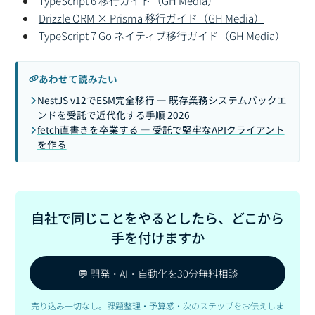
TypeScript 6 移行ガイド（GH Media）
Drizzle ORM × Prisma 移行ガイド（GH Media）
TypeScript 7 Go ネイティブ移行ガイド（GH Media）
あわせて読みたい
NestJS v12でESM完全移行 — 既存業務システムバックエ
ンドを受託で近代化する手順 2026
fetch直書きを卒業する — 受託で堅牢なAPIクライアント
を作る
自社で同じことをやるとしたら、どこから
手を付けますか
💬 開発・AI・自動化を30分無料相談
売り込み一切なし。課題整理・予算感・次のステップをお伝えしま