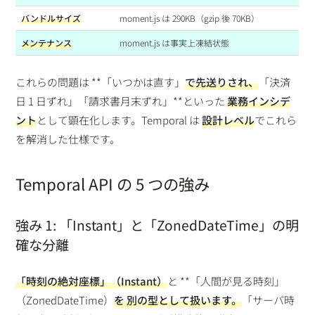
バンドルサイズ
moment.js は 290KB（gzip 後 70KB）
メンテナンス
moment.js は事実上凍結状態
これらの問題は **「いつかは直す」
で先送りされ、
「決済
日 1 日ずれ」「請求書月末ずれ」**といった
業務インシデ
ント
として顕在化します。Temporal は
設計レベル
でこれら
を解消した仕様です。
Temporal API の 5 つの強み
強み 1: 「Instant」と「ZonedDateTime」の明
確な分離
「時刻の絶対座標」（Instant）
と **「人間が見る時刻」
（ZonedDateTime）
を
別の型
として扱います。
「サーバ時