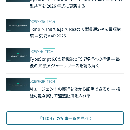
型共有を 2026 年式に更新する
2026/4/30
TECH
Hono × Inertia.js × React で型貫通SPAを最短構
築 — 受託MVP 2026
2026/4/6
TECH
TypeScript 6.0の新機能とTS 7移行への準備 — 最
後のJS製メジャーリリースを読み解く
2026/6/29
TECH
AIエージェントの実行を後から証明できるか — 検
証可能な実行で監査証跡を入れる
「TECH」の記事一覧を見る