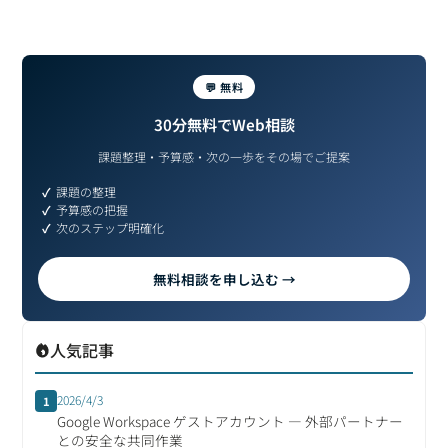
💬 無料
30分無料でWeb相談
課題整理・予算感・次の一歩をその場でご提案
課題の整理
予算感の把握
次のステップ明確化
無料相談を申し込む →
人気記事
2026/4/3
1
Google Workspace ゲストアカウント ― 外部パートナー
との安全な共同作業