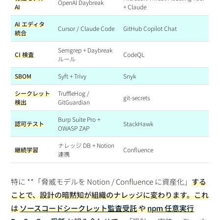
OpenAI Daybreak
AI
+ Claude
AI エディタ
Cursor / Claude Code
GitHub Copilot Chat
統合
Semgrep + Daybreak
CI 検査
CodeQL
ルール
SBOM
Syft + Trivy
Snyk
シークレット
TruffleHog /
git-secrets
検出
GitGuardian
Burp Suite Pro +
認可テスト
StackHawk
OWASP ZAP
ナレッジ DB + Notion
継続学習
Confluence
連携
特に **「脅威モデルを Notion / Confluence に資産化」
する
ことで、
設計の暗黙知が組織のナレッジ
に変わります。これ
は
ソースコードシークレット監査受託
や
npm 任意実行