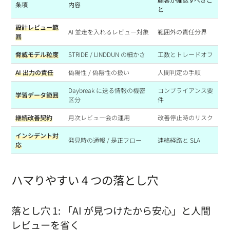
条項
内容
と
設計レビュー範
AI 並走を入れるレビュー対象
範囲外の責任分界
囲
脅威モデル粒度
STRIDE / LINDDUN の細かさ
工数とトレードオフ
AI 出力の責任
偽陽性 / 偽陰性の扱い
人間判定の手順
Daybreak に送る情報の機密
コンプライアンス要
学習データ範囲
区分
件
継続改善契約
月次レビュー会の運用
改善停止時のリスク
インシデント対
発見時の通報 / 是正フロー
連絡経路と SLA
応
ハマりやすい 4 つの落とし穴
落とし穴 1: 「AI が見つけたから安心」と人間
レビューを省く