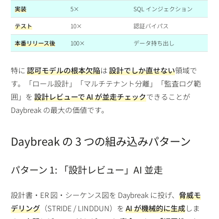
実装
5×
SQL インジェクション
テスト
10×
認証バイパス
本番リリース後
100×
データ持ち出し
特に
認可モデルの根本欠陥
は
設計でしか直せない
領域で
す。「ロール設計」「マルチテナント分離」「監査ログ範
囲」を
設計レビューで AI が並走チェック
できることが
Daybreak の最大の価値です。
Daybreak の 3 つの組み込みパターン
パターン 1: 「設計レビュー」AI 並走
設計書・ER 図・シーケンス図を Daybreak に投げ、
脅威モ
デリング
（STRIDE / LINDDUN）を
AI が機械的に生成
しま