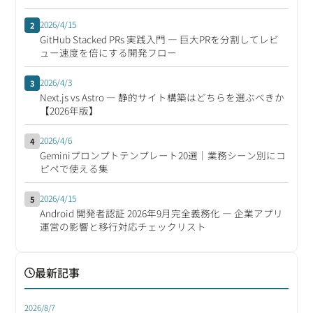
2026/4/15
2
GitHub Stacked PRs 実践入門 ― 巨大PRを分割してレビ
ュー速度を倍にする開発フロー
2026/4/3
3
Next.js vs Astro ― 静的サイト構築はどちらを選ぶべきか
【2026年版】
2026/4/6
4
Geminiプロンプトテンプレート20選｜業務シーン別にコ
ピペで使える集
2026/4/15
5
Android 開発者認証 2026年9月完全義務化 ― 企業アプリ
運営の影響と移行対応チェックリスト
最新記事
2026/8/7