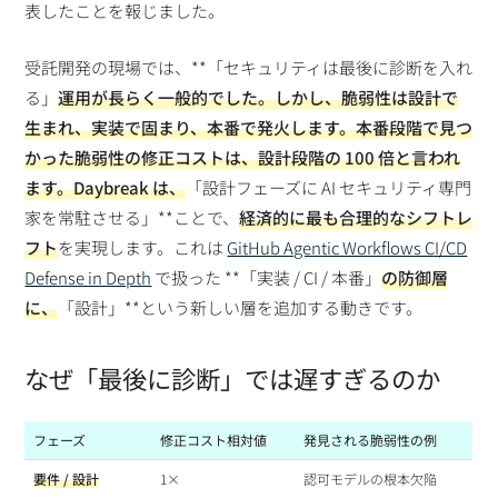
表したことを報じました。
受託開発の現場では、**「セキュリティは最後に診断を入れ
る」
運用が長らく一般的でした。しかし、
脆弱性は設計で
生まれ、実装で固まり、本番で発火
します。本番段階で見つ
かった脆弱性の修正コストは、
設計段階の 100 倍
と言われ
ます。Daybreak は、
「設計フェーズに AI セキュリティ専門
家を常駐させる」**ことで、
経済的に最も合理的なシフトレ
フト
を実現します。これは
GitHub Agentic Workflows CI/CD
Defense in Depth
で扱った **「実装 / CI / 本番」
の防御層
に、
「設計」**という新しい層を追加する動きです。
なぜ「最後に診断」では遅すぎるのか
フェーズ
修正コスト相対値
発見される脆弱性の例
要件 / 設計
1×
認可モデルの根本欠陥