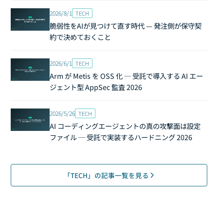
2026/8/1
TECH
脆弱性をAIが見つけて直す時代 — 発注側が保守契
約で決めておくこと
2026/6/1
TECH
Arm が Metis を OSS 化 ─ 受託で導入する AI エー
ジェント型 AppSec 監査 2026
2026/5/26
TECH
AI コーディングエージェントの真の攻撃面は設定
ファイル ─ 受託で実装するハードニング 2026
「TECH」の記事一覧を見る