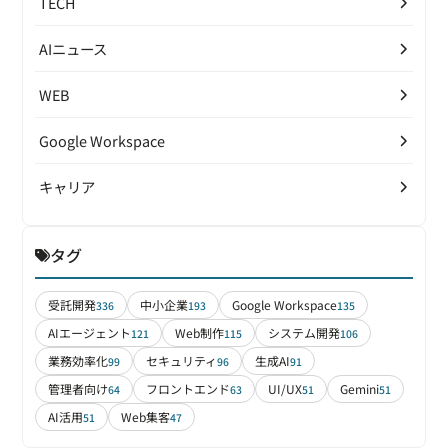
TECH
AIニュース
WEB
Google Workspace
キャリア
タグ
受託開発
中小企業
Google Workspace
336
193
135
AIエージェント
Web制作
システム開発
121
115
106
業務効率化
セキュリティ
生成AI
99
96
91
管理者向け
フロントエンド
UI/UX
Gemini
64
63
51
51
AI活用
Web集客
51
47