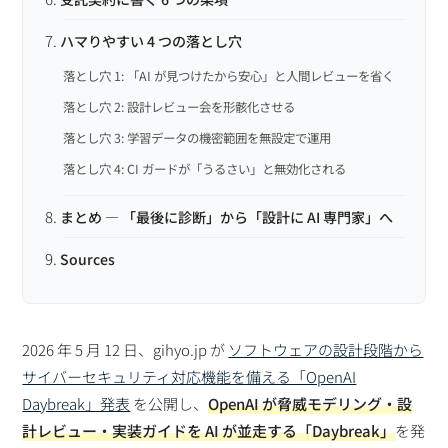
ハマりやすい 4 つの落とし穴
落とし穴 1: 「AI が見つけたから安心」と人間レビューを省く
落とし穴 2: 設計レビュー会を形骸化させる
落とし穴 3: 学習データの機密範囲を無設定で運用
落とし穴 4: CI ガードが「うるさい」と無効化される
まとめ — 「最後に診断」から「設計に AI 専門家」へ
Sources
2026 年 5 月 12 日、gihyo.jp が
ソフトウェアの設計段階から
サイバーセキュリティ対応機能を備える「OpenAI
Daybreak」発表
を公開し、
OpenAI が脅威モデリング・設
計レビュー・実装ガイドを AI が並走する「Daybreak」
を発