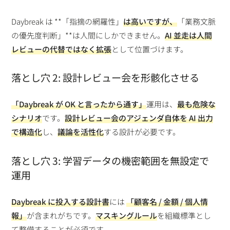
Daybreak は **「指摘の網羅性」
は高いですが、
「業務文脈
の優先度判断」**は人間にしかできません。
AI 並走は人間
レビューの代替ではなく拡張
として位置づけます。
落とし穴 2: 設計レビュー会を形骸化させる
「Daybreak が OK と言ったから通す」
運用は、
最も危険な
シナリオ
です。
設計レビュー会のアジェンダ自体を AI 出力
で構造化
し、
議論を活性化
する設計が必要です。
落とし穴 3: 学習データの機密範囲を無設定で
運用
Daybreak に投入する設計書
には
「顧客名 / 金額 / 個人情
報」
が含まれがちです。
マスキングルール
を組織標準とし
て整備することが必須です。