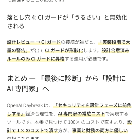
落とし穴 4: CI ガードが「うるさい」と無効化
される
設計レビュー → CI ガード
の接続が雑だと、
「実装段階で大
量の警告」
が出て
CI ガードが形骸化
します。
設計合意済み
ルールのみ CI ガードに昇格
する運用が必要です。
まとめ — 「最後に診断」から「設計に
AI 専門家」へ
OpenAI Daybreak は、
「セキュリティを設計フェーズに前倒
しする」
経済合理性を、
AI 専門家の常駐コスト
で実現する
ツールです。本番で見つけて 100× のコストで直すより、
設
計で 1× のコストで潰す
方が、
事業と財務の両方に優しい
選択になります。