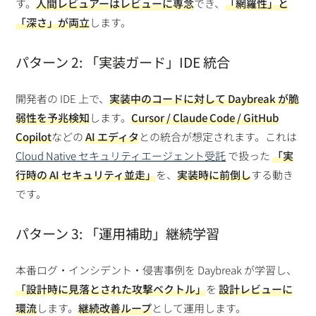
す。
人間レビュアーはレビューに専念
でき、
「網羅性」と
「深さ」が両立
します。
パターン 2: 「実装ガード」IDE 統合
開発者の IDE 上で、
実装中のコードに対して Daybreak が脆
弱性を予兆検知
します。
Cursor / Claude Code / GitHub
Copilot
などの
AI エディタ
との統合が想定されます。これは
Cloud Native セキュリティエージェント受託
で扱った
「実
行時の AI セキュリティ並走」
を、
実装時に前倒し
する動き
です。
パターン 3: 「運用補助」継続学習
本番ログ・インシデント・侵害事例を Daybreak が学習し、
「設計時に見落とされた攻撃ベクトル」
を
設計レビューに
環流
します。
継続改善ループ
として運用します。