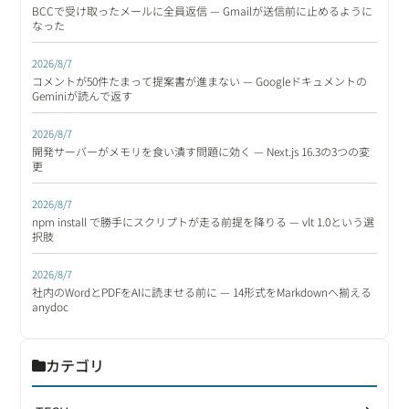
BCCで受け取ったメールに全員返信 — Gmailが送信前に止めるように
なった
2026/8/7
コメントが50件たまって提案書が進まない — Googleドキュメントの
Geminiが読んで返す
2026/8/7
開発サーバーがメモリを食い潰す問題に効く — Next.js 16.3の3つの変
更
2026/8/7
npm install で勝手にスクリプトが走る前提を降りる — vlt 1.0という選
択肢
2026/8/7
社内のWordとPDFをAIに読ませる前に — 14形式をMarkdownへ揃える
anydoc
カテゴリ