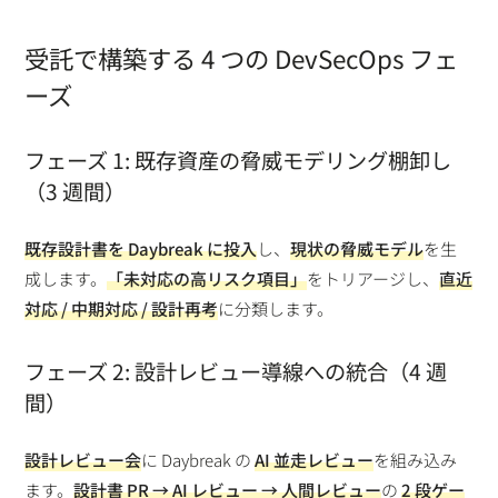
受託で構築する 4 つの DevSecOps フェ
ーズ
フェーズ 1: 既存資産の脅威モデリング棚卸し
（3 週間）
既存設計書を Daybreak に投入
し、
現状の脅威モデル
を生
成します。
「未対応の高リスク項目」
をトリアージし、
直近
対応 / 中期対応 / 設計再考
に分類します。
フェーズ 2: 設計レビュー導線への統合（4 週
間）
設計レビュー会
に Daybreak の
AI 並走レビュー
を組み込み
ます。
設計書 PR → AI レビュー → 人間レビュー
の
2 段ゲー