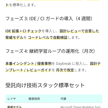
ト
を標準化します。
フェーズ 3: IDE / CI ガードの導入（4 週間）
IDE 拡張 + CI チェック
を導入し、
設計レビューで合意した
脅威モデル
を
コードレベルで自動検証
します。
フェーズ 4: 継続学習ループの運用化（月次）
本番インシデント / 侵害事例
を Daybreak に投入し、
設計テ
ンプレート / レビューガイド
を
月次で改定
します。
受託向け技術スタック標準セット
レイヤ
推奨技術
代替
脅威モデル
Microsoft Threat Modeling Tool