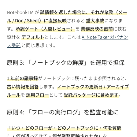
NotebookLM が
誤情報を返した場合に、それが業務（メー
ル / Doc / Sheet）に直接反映
されると
重大事故
になりま
す。
承認ゲート（人間レビュー）
を
業務反映の直前
に挟む
設計を
デフォルト
とします。これは
AI Note Taker ガバナン
ス受託
と同じ思想です。
原則 3: 「ノートブックの鮮度」を運用で担保
1 年前の議事録
がノートブックに残ったまま参照されると、
古い情報を回答
します。
ノートブックの更新日 / アーカイブ
ルール
を
運用フロー
として
受託パッケージに含めます
。
原則 4: 「フローの実行ログ」を監査可能に
「いつ・どのフローが・どのノートブックに・何を質問
し・何が返ってきて・何が業務反映されたか」
を