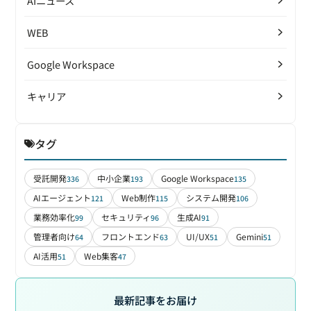
AIニュース
WEB
Google Workspace
キャリア
タグ
受託開発
中小企業
Google Workspace
336
193
135
AIエージェント
Web制作
システム開発
121
115
106
業務効率化
セキュリティ
生成AI
99
96
91
管理者向け
フロントエンド
UI/UX
Gemini
64
63
51
51
AI活用
Web集客
51
47
最新記事をお届け