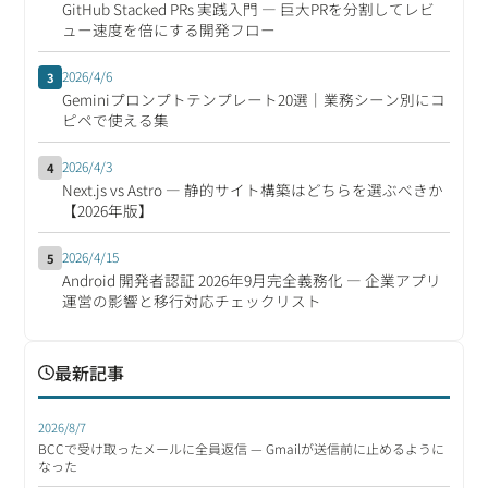
GitHub Stacked PRs 実践入門 ― 巨大PRを分割してレビ
ュー速度を倍にする開発フロー
2026/4/6
3
Geminiプロンプトテンプレート20選｜業務シーン別にコ
ピペで使える集
2026/4/3
4
Next.js vs Astro ― 静的サイト構築はどちらを選ぶべきか
【2026年版】
2026/4/15
5
Android 開発者認証 2026年9月完全義務化 ― 企業アプリ
運営の影響と移行対応チェックリスト
最新記事
2026/8/7
BCCで受け取ったメールに全員返信 — Gmailが送信前に止めるように
なった