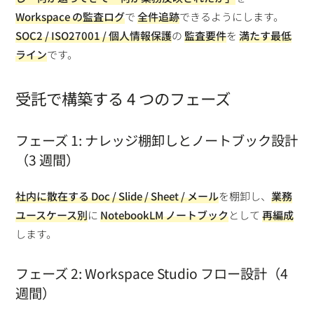
Workspace の監査ログ
で
全件追跡
できるようにします。
SOC2 / ISO27001 / 個人情報保護
の
監査要件
を
満たす最低
ライン
です。
受託で構築する 4 つのフェーズ
フェーズ 1: ナレッジ棚卸しとノートブック設計
（3 週間）
社内に散在する Doc / Slide / Sheet / メール
を棚卸し、
業務
ユースケース別
に
NotebookLM ノートブック
として
再編成
します。
フェーズ 2: Workspace Studio フロー設計（4
週間）