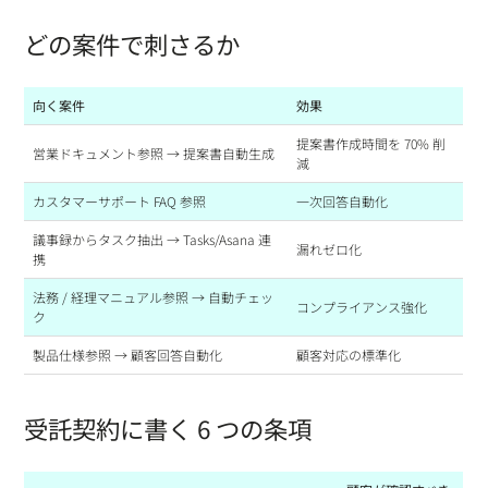
どの案件で刺さるか
向く案件
効果
提案書作成時間を 70% 削
営業ドキュメント参照 → 提案書自動生成
減
カスタマーサポート FAQ 参照
一次回答自動化
議事録からタスク抽出 → Tasks/Asana 連
漏れゼロ化
携
法務 / 経理マニュアル参照 → 自動チェッ
コンプライアンス強化
ク
製品仕様参照 → 顧客回答自動化
顧客対応の標準化
受託契約に書く 6 つの条項