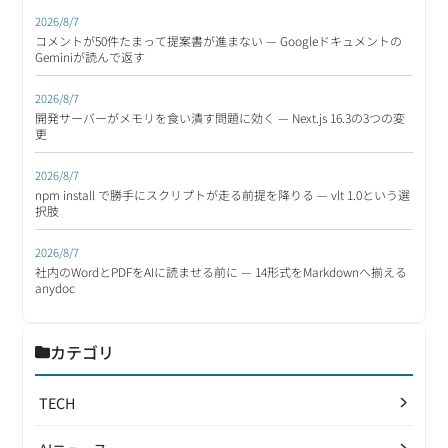
2026/8/7
コメントが50件たまって提案書が進まない — Googleドキュメントの
Geminiが読んで返す
2026/8/7
開発サーバーがメモリを食い潰す問題に効く — Next.js 16.3の3つの変
更
2026/8/7
npm install で勝手にスクリプトが走る前提を降りる — vlt 1.0という選
択肢
2026/8/7
社内のWordとPDFをAIに読ませる前に — 14形式をMarkdownへ揃える
anydoc
カテゴリ
TECH