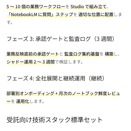
5 〜 10 個の業務ワークフロー
を
Studio で組み立て
、
「NotebookLM に質問」ステップ
を
適切な位置に配置
しま
す。
フェーズ 3: 承認ゲートと監査ログ（3 週間）
業務反映直前の承認ゲート
と
監査ログ集約基盤
を
構築
し、
シャドー運用 2 〜 3 週間
で検証します。
フェーズ 4: 全社展開と継続運用（継続）
部署別オンボーディング + 月次のノートブック鮮度レビュ
ー
を
運用化
します。
受託向け技術スタック標準セット