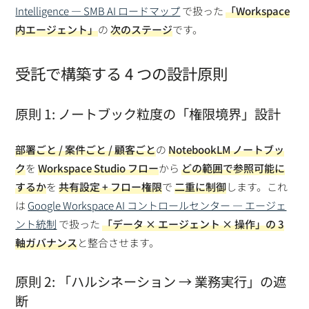
Intelligence — SMB AI ロードマップ
で扱った
「Workspace
内エージェント」
の
次のステージ
です。
受託で構築する 4 つの設計原則
原則 1: ノートブック粒度の「権限境界」設計
部署ごと / 案件ごと / 顧客ごと
の
NotebookLM ノートブッ
ク
を
Workspace Studio フロー
から
どの範囲で参照可能に
するか
を
共有設定 + フロー権限
で
二重に制御
します。これ
は
Google Workspace AI コントロールセンター — エージェ
ント統制
で扱った
「データ × エージェント × 操作」の 3
軸ガバナンス
と整合させます。
原則 2: 「ハルシネーション → 業務実行」の遮
断