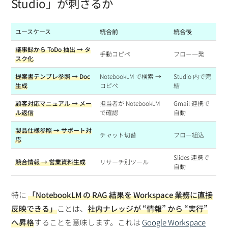
Studio」が刺さるか
ユースケース
統合前
統合後
議事録から ToDo 抽出 → タ
手動コピペ
フロー一発
スク化
提案書テンプレ参照 → Doc
NotebookLM で検索 →
Studio 内で完
生成
コピペ
結
顧客対応マニュアル → メー
担当者が NotebookLM
Gmail 連携で
ル返信
で確認
自動
製品仕様参照 → サポート対
チャット切替
フロー組込
応
Slides 連携で
競合情報 → 営業資料生成
リサーチ別ツール
自動
特に
「NotebookLM の RAG 結果を Workspace 業務に直接
反映できる」
ことは、
社内ナレッジが “情報” から “実行”
へ昇格
することを意味します。これは
Google Workspace