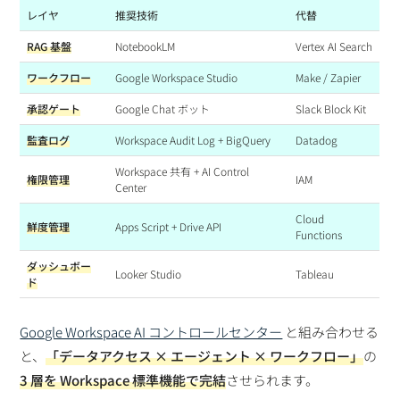
レイヤ
推奨技術
代替
RAG 基盤
NotebookLM
Vertex AI Search
ワークフロー
Google Workspace Studio
Make / Zapier
承認ゲート
Google Chat ボット
Slack Block Kit
監査ログ
Workspace Audit Log + BigQuery
Datadog
Workspace 共有 + AI Control
権限管理
IAM
Center
Cloud
鮮度管理
Apps Script + Drive API
Functions
ダッシュボー
Looker Studio
Tableau
ド
Google Workspace AI コントロールセンター
と組み合わせる
と、
「データアクセス × エージェント × ワークフロー」
の
3 層を Workspace 標準機能で完結
させられます。