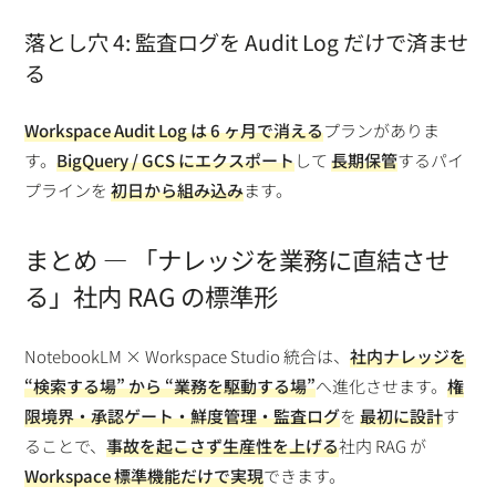
落とし穴 4: 監査ログを Audit Log だけで済ませ
る
Workspace Audit Log は 6 ヶ月で消える
プランがありま
す。
BigQuery / GCS にエクスポート
して
長期保管
するパイ
プラインを
初日から組み込み
ます。
まとめ — 「ナレッジを業務に直結させ
る」社内 RAG の標準形
NotebookLM × Workspace Studio 統合は、
社内ナレッジを
“検索する場” から “業務を駆動する場”
へ進化させます。
権
限境界・承認ゲート・鮮度管理・監査ログ
を
最初に設計
す
ることで、
事故を起こさず生産性を上げる
社内 RAG が
Workspace 標準機能だけで実現
できます。