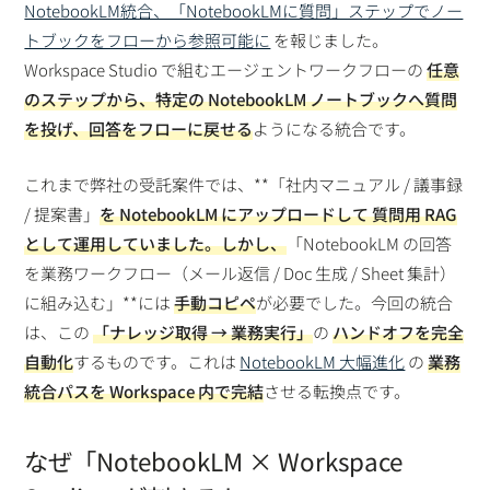
NotebookLM統合、「NotebookLMに質問」ステップでノー
トブックをフローから参照可能に
を報じました。
Workspace Studio で組むエージェントワークフローの
任意
のステップから、特定の NotebookLM ノートブックへ質問
を投げ、回答をフローに戻せる
ようになる統合です。
これまで弊社の受託案件では、**「社内マニュアル / 議事録
/ 提案書」
を
NotebookLM にアップロード
して
質問用 RAG
として運用
していました。しかし、
「NotebookLM の回答
を業務ワークフロー（メール返信 / Doc 生成 / Sheet 集計）
に組み込む」**には
手動コピペ
が必要でした。今回の統合
は、この
「ナレッジ取得 → 業務実行」
の
ハンドオフを完全
自動化
するものです。これは
NotebookLM 大幅進化
の
業務
統合パスを Workspace 内で完結
させる転換点です。
なぜ「NotebookLM × Workspace