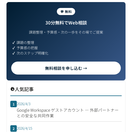
💬 無料
30分無料でWeb相談
課題整理・予算感・次の一歩をその場でご提案
課題の整理
予算感の把握
次のステップ明確化
無料相談を申し込む →
人気記事
2026/4/3
1
Google Workspace ゲストアカウント ― 外部パートナー
との安全な共同作業
2026/4/15
2