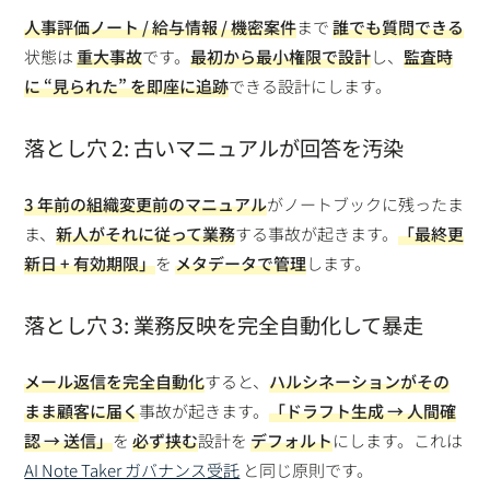
人事評価ノート / 給与情報 / 機密案件
まで
誰でも質問できる
状態は
重大事故
です。
最初から最小権限で設計
し、
監査時
に “見られた” を即座に追跡
できる設計にします。
落とし穴 2: 古いマニュアルが回答を汚染
3 年前の組織変更前のマニュアル
がノートブックに残ったま
ま、
新人がそれに従って業務
する事故が起きます。
「最終更
新日 + 有効期限」
を
メタデータで管理
します。
落とし穴 3: 業務反映を完全自動化して暴走
メール返信を完全自動化
すると、
ハルシネーションがその
まま顧客に届く
事故が起きます。
「ドラフト生成 → 人間確
認 → 送信」
を
必ず挟む
設計を
デフォルト
にします。これは
AI Note Taker ガバナンス受託
と同じ原則です。