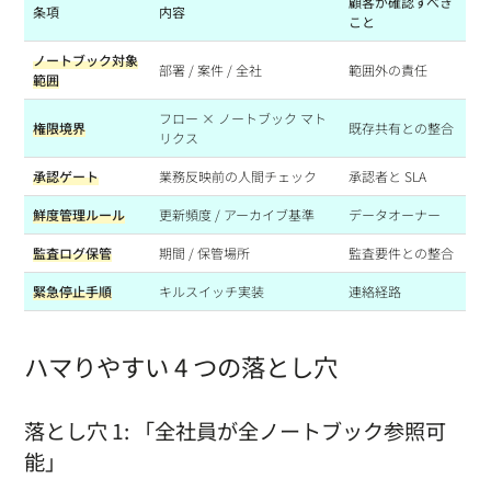
顧客が確認すべき
条項
内容
こと
ノートブック対象
部署 / 案件 / 全社
範囲外の責任
範囲
フロー × ノートブック マト
権限境界
既存共有との整合
リクス
承認ゲート
業務反映前の人間チェック
承認者と SLA
鮮度管理ルール
更新頻度 / アーカイブ基準
データオーナー
監査ログ保管
期間 / 保管場所
監査要件との整合
緊急停止手順
キルスイッチ実装
連絡経路
ハマりやすい 4 つの落とし穴
落とし穴 1: 「全社員が全ノートブック参照可
能」