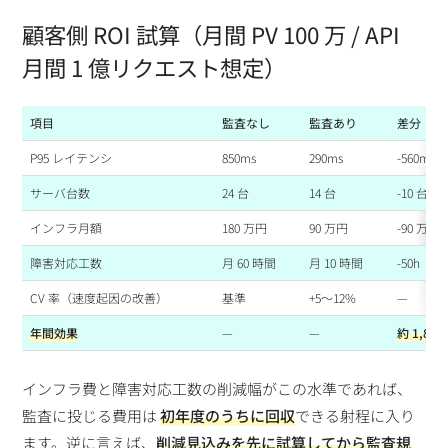
顧客側 ROI 試算（月間 PV 100 万 / API
月間 1 億リクエスト想定）
項目
監査なし
監査あり
差分
P95 レイテンシ
850ms
290ms
-560ms
サーバ台数
24 台
14 台
-10 台
インフラ月額
180 万円
90 万円
-90 万円
障害対応工数
月 60 時間
月 10 時間
-50h
CV 率（速度起因の改善）
基準
+5〜12%
—
年間効果
—
—
約 1,800
インフラ費と障害対応工数の削減幅がこの水準であれば、
監査に投じる費用は
初年度のうちに回収
できる射程に入り
ます。逆に言えば、
削減見込みを先に試算してから監査規