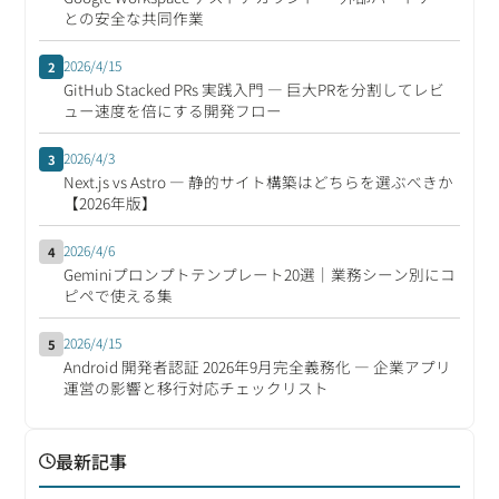
との安全な共同作業
2026/4/15
2
GitHub Stacked PRs 実践入門 ― 巨大PRを分割してレビ
ュー速度を倍にする開発フロー
2026/4/3
3
Next.js vs Astro ― 静的サイト構築はどちらを選ぶべきか
【2026年版】
2026/4/6
4
Geminiプロンプトテンプレート20選｜業務シーン別にコ
ピペで使える集
2026/4/15
5
Android 開発者認証 2026年9月完全義務化 ― 企業アプリ
運営の影響と移行対応チェックリスト
最新記事