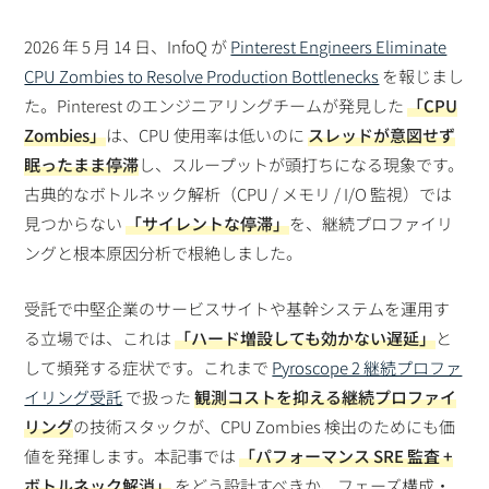
2026 年 5 月 14 日、InfoQ が
Pinterest Engineers Eliminate
CPU Zombies to Resolve Production Bottlenecks
を報じまし
た。Pinterest のエンジニアリングチームが発見した
「CPU
Zombies」
は、CPU 使用率は低いのに
スレッドが意図せず
眠ったまま停滞
し、スループットが頭打ちになる現象です。
古典的なボトルネック解析（CPU / メモリ / I/O 監視）では
見つからない
「サイレントな停滞」
を、継続プロファイリ
ングと根本原因分析で根絶しました。
受託で中堅企業のサービスサイトや基幹システムを運用す
る立場では、これは
「ハード増設しても効かない遅延」
と
して頻発する症状です。これまで
Pyroscope 2 継続プロファ
イリング受託
で扱った
観測コストを抑える継続プロファイ
リング
の技術スタックが、CPU Zombies 検出のためにも価
値を発揮します。本記事では
「パフォーマンス SRE 監査 +
ボトルネック解消」
をどう設計すべきか、フェーズ構成・