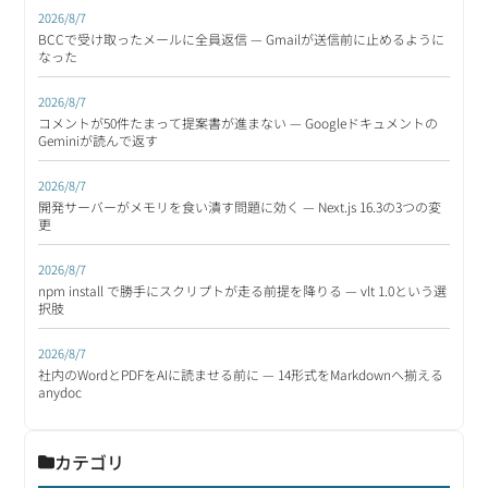
2026/8/7
BCCで受け取ったメールに全員返信 — Gmailが送信前に止めるように
なった
2026/8/7
コメントが50件たまって提案書が進まない — Googleドキュメントの
Geminiが読んで返す
2026/8/7
開発サーバーがメモリを食い潰す問題に効く — Next.js 16.3の3つの変
更
2026/8/7
npm install で勝手にスクリプトが走る前提を降りる — vlt 1.0という選
択肢
2026/8/7
社内のWordとPDFをAIに読ませる前に — 14形式をMarkdownへ揃える
anydoc
カテゴリ