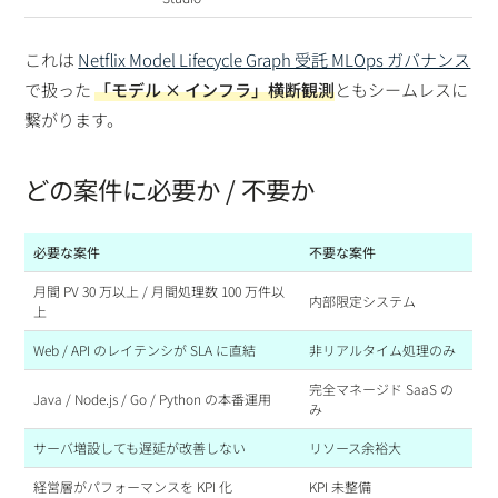
これは
Netflix Model Lifecycle Graph 受託 MLOps ガバナンス
で扱った
「モデル × インフラ」横断観測
ともシームレスに
繋がります。
どの案件に必要か / 不要か
必要な案件
不要な案件
月間 PV 30 万以上 / 月間処理数 100 万件以
内部限定システム
上
Web / API のレイテンシが SLA に直結
非リアルタイム処理のみ
完全マネージド SaaS の
Java / Node.js / Go / Python の本番運用
み
サーバ増設しても遅延が改善しない
リソース余裕大
経営層がパフォーマンスを KPI 化
KPI 未整備