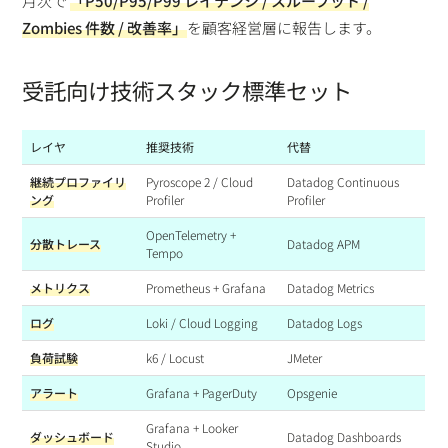
月次で
「P50/P95/P99 レイテンシ / スループット /
Zombies 件数 / 改善率」
を顧客経営層に報告します。
受託向け技術スタック標準セット
レイヤ
推奨技術
代替
継続プロファイリ
Pyroscope 2 / Cloud
Datadog Continuous
ング
Profiler
Profiler
OpenTelemetry +
分散トレース
Datadog APM
Tempo
メトリクス
Prometheus + Grafana
Datadog Metrics
ログ
Loki / Cloud Logging
Datadog Logs
負荷試験
k6 / Locust
JMeter
アラート
Grafana + PagerDuty
Opsgenie
Grafana + Looker
ダッシュボード
Datadog Dashboards
Studio