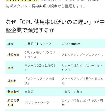
技術スタック・契約条項の観点から整理します。
なぜ「CPU 使用率は低いのに遅い」が中
堅企業で頻発するか
構造
古典的ボトルネック
CPU Zombies
CPU / メモリ / I/O のメ
検知方法
スレッドダンプ + プロファイル
トリクス
リソース 100% に張り付
リソースは余裕、スループット
症状
く
だけ低下
「スケールアップで解
スケールアップで悪化すること
誤判断
決」
も
発症条件
高負荷
中負荷でも発症
原因の多
ロック / 待ち / コンテキスト切
DB / ネットワーク
くは
替