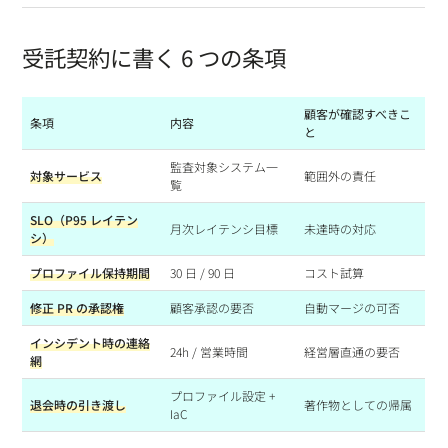
受託契約に書く 6 つの条項
顧客が確認すべきこ
条項
内容
と
監査対象システム一
対象サービス
範囲外の責任
覧
SLO（P95 レイテン
月次レイテンシ目標
未達時の対応
シ）
プロファイル保持期間
30 日 / 90 日
コスト試算
修正 PR の承認権
顧客承認の要否
自動マージの可否
インシデント時の連絡
24h / 営業時間
経営層直通の要否
網
プロファイル設定 +
退会時の引き渡し
著作物としての帰属
IaC