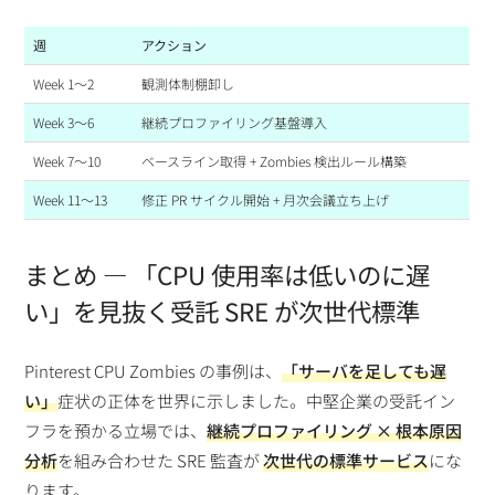
週
アクション
Week 1〜2
観測体制棚卸し
Week 3〜6
継続プロファイリング基盤導入
Week 7〜10
ベースライン取得 + Zombies 検出ルール構築
Week 11〜13
修正 PR サイクル開始 + 月次会議立ち上げ
まとめ — 「CPU 使用率は低いのに遅
い」を見抜く受託 SRE が次世代標準
Pinterest CPU Zombies の事例は、
「サーバを足しても遅
い」
症状の正体を世界に示しました。中堅企業の受託イン
フラを預かる立場では、
継続プロファイリング × 根本原因
分析
を組み合わせた SRE 監査が
次世代の標準サービス
にな
ります。