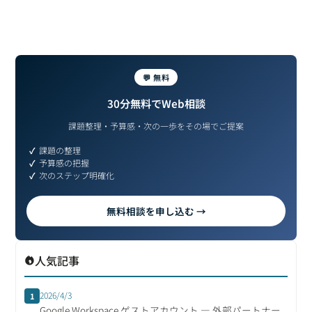
💬 無料
30分無料でWeb相談
課題整理・予算感・次の一歩をその場でご提案
課題の整理
予算感の把握
次のステップ明確化
無料相談を申し込む →
人気記事
2026/4/3
1
Google Workspace ゲストアカウント ― 外部パートナー