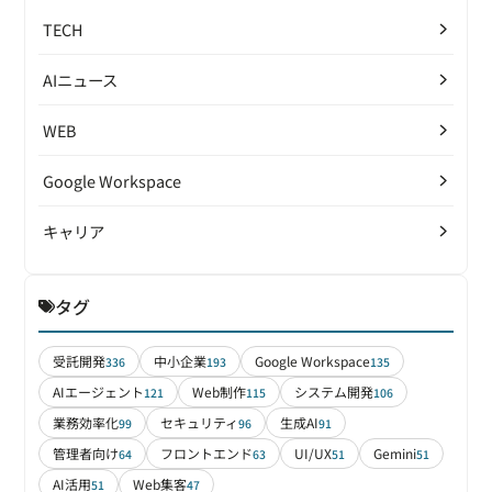
TECH
AIニュース
WEB
Google Workspace
キャリア
タグ
受託開発
中小企業
Google Workspace
336
193
135
AIエージェント
Web制作
システム開発
121
115
106
業務効率化
セキュリティ
生成AI
99
96
91
管理者向け
フロントエンド
UI/UX
Gemini
64
63
51
51
AI活用
Web集客
51
47