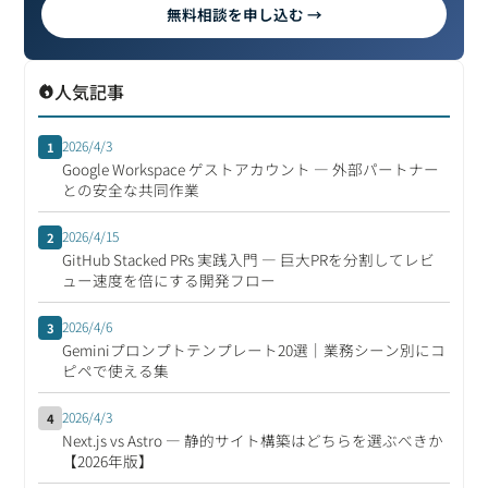
無料相談を申し込む →
人気記事
2026/4/3
1
Google Workspace ゲストアカウント ― 外部パートナー
との安全な共同作業
2026/4/15
2
GitHub Stacked PRs 実践入門 ― 巨大PRを分割してレビ
ュー速度を倍にする開発フロー
2026/4/6
3
Geminiプロンプトテンプレート20選｜業務シーン別にコ
ピペで使える集
2026/4/3
4
Next.js vs Astro ― 静的サイト構築はどちらを選ぶべきか
【2026年版】