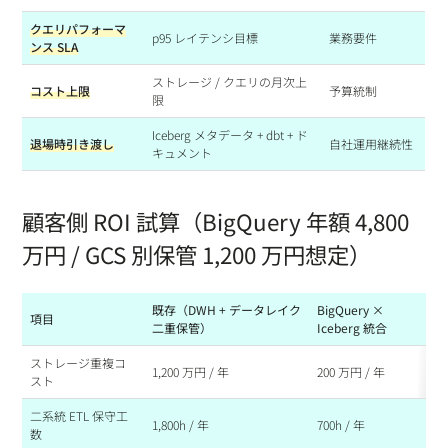
クエリパフォーマ
p95 レイテンシ目標
業務要件
ンス SLA
ストレージ / クエリの月次上
コスト上限
予算統制
限
Iceberg メタデータ + dbt + ド
退場時引き渡し
自社運用継続性
キュメント
顧客側 ROI 試算（BigQuery 年額 4,800
万円 / GCS 別保管 1,200 万円想定）
既存（DWH + データレイク
BigQuery ×
項目
差
二重保管）
Iceberg 統合
ストレージ重複コ
1,200 万円 / 年
200 万円 / 年
-1
スト
二系統 ETL 保守工
1,800h / 年
700h / 年
-1
数