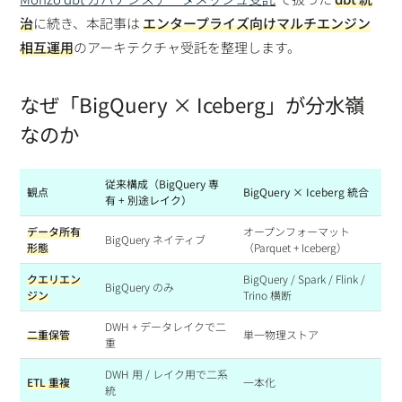
治
に続き、本記事は
エンタープライズ向けマルチエンジン
相互運用
のアーキテクチャ受託を整理します。
なぜ「BigQuery × Iceberg」が分水嶺
なのか
従来構成（BigQuery 専
観点
BigQuery × Iceberg 統合
有 + 別途レイク）
データ所有
オープンフォーマット
BigQuery ネイティブ
形態
（Parquet + Iceberg）
クエリエン
BigQuery / Spark / Flink /
BigQuery のみ
ジン
Trino 横断
DWH + データレイクで二
二重保管
単一物理ストア
重
DWH 用 / レイク用で二系
ETL 重複
一本化
統