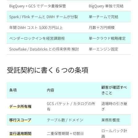
BigQuery + GCS でデータ重複保管
BigQuery 単独で完結
Spark / Flink チームと DWH チームが分裂
単一チームで完結
年間 DWH コスト 3,000 万円以上
月数十万円規模
ベンダーロックインを経営課題視
単一クラウド戦略確定
Snowflake / Databricks との将来併用 検討
単一エンジン固定
受託契約に書く 6 つの条項
顧客が確認すべ
条項
内容
きこと
GCS バケット / カタログの所
退場時の引き継
データ所有権
有
ぎ
移行スコープ
テーブル数 / ドメイン
業務影響度
ロールバック計
並行運用期間
二重保管期間 + 切替日
画