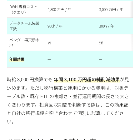
DWH 専有コスト
4,800 万円 / 年
3,000 万円 / 年
-1
（クエリ）
データチーム協業
900h / 年
300h / 年
-6
工数
ベンダー再交渉余
弱
強
将
地
約 
年間効果
—
—
戦
時給 8,000 円換算でも
年間 3,100 万円超の純削減効果
が見
込めます。ただし移行構築と運用にかかる費用は、対象テ
ーブル数・既存 ETL の複雑さ・並行運用期間の長さで大き
く変わります。投資回収期間を判断する際は、この効果額
と自社の移行規模を突き合わせて個別に試算してくださ
い。