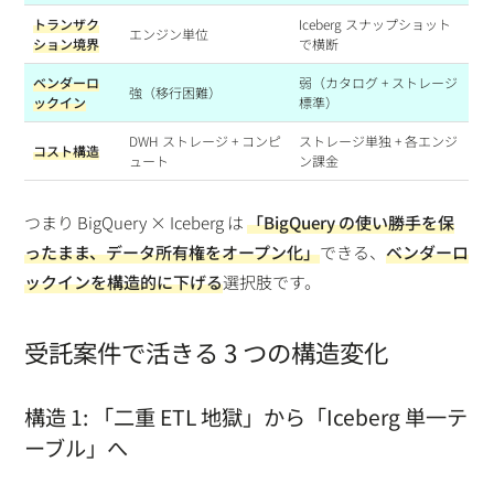
トランザク
Iceberg スナップショット
エンジン単位
ション境界
で横断
ベンダーロ
弱（カタログ + ストレージ
強（移行困難）
ックイン
標準）
DWH ストレージ + コンピ
ストレージ単独 + 各エンジ
コスト構造
ュート
ン課金
つまり BigQuery × Iceberg は
「BigQuery の使い勝手を保
ったまま、データ所有権をオープン化」
できる、
ベンダーロ
ックインを構造的に下げる
選択肢です。
受託案件で活きる 3 つの構造変化
構造 1: 「二重 ETL 地獄」から「Iceberg 単一テ
ーブル」へ