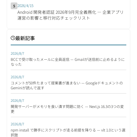
2026/4/15
5
Android 開発者認証 2026年9月完全義務化 ― 企業アプリ
運営の影響と移行対応チェックリスト
最新記事
2026/8/7
BCCで受け取ったメールに全員返信 — Gmailが送信前に止めるように
なった
2026/8/7
コメントが50件たまって提案書が進まない — Googleドキュメントの
Geminiが読んで返す
2026/8/7
開発サーバーがメモリを食い潰す問題に効く — Next.js 16.3の3つの変
更
2026/8/7
npm install で勝手にスクリプトが走る前提を降りる — vlt 1.0という選
択肢