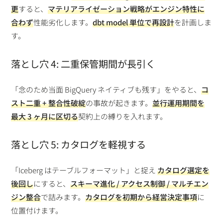
更
すると、
マテリアライゼーション戦略がエンジン特性に
合わず
性能劣化します。
dbt model 単位で再設計
を計画しま
す。
落とし穴 4: 二重保管期間が長引く
「念のため当面 BigQuery ネイティブも残す」をやると、
コ
スト二重 + 整合性破綻
の事故が起きます。
並行運用期間を
最大 3 ヶ月に区切る
契約上の縛りを入れます。
落とし穴 5: カタログを軽視する
「Iceberg はテーブルフォーマット」と捉え
カタログ選定を
後回し
にすると、
スキーマ進化 / アクセス制御 / マルチエン
ジン整合
で詰みます。
カタログを初期から経営決定事項
に
位置付けます。