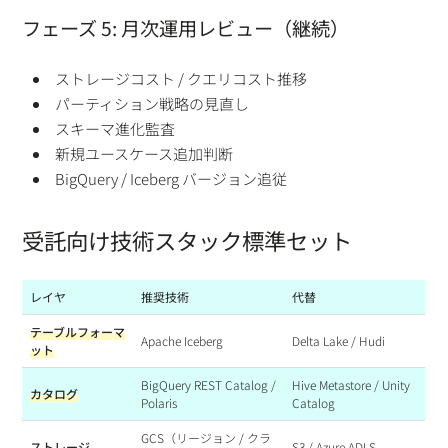
フェーズ 5: 月次運用レビュー（継続）
ストレージコスト / クエリコスト推移
パーティション戦略の見直し
スキーマ進化監査
新規ユースケース追加判断
BigQuery / Iceberg バージョン追従
受託向け技術スタック標準セット
レイヤ
推奨技術
代替
テーブルフォーマ
Apache Iceberg
Delta Lake / Hudi
ット
BigQuery REST Catalog /
Hive Metastore / Unity
カタログ
Polaris
Catalog
GCS（リージョン / クラ
ストレージ
S3 / Azure ADLS