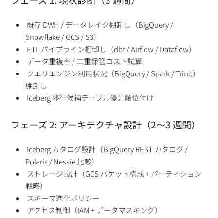
フェーズ 1: 現状診断（3 週間）
既存 DWH / データレイク棚卸し（BigQuery /
Snowflake / GCS / S3）
ETL パイプライン棚卸し（dbt / Airflow / Dataflow）
データ重複率 / 二重保管コスト試算
クエリエンジン利用状況（BigQuery / Spark / Trino）
棚卸し
Iceberg 移行候補テーブル優先順位付け
フェーズ 2: アーキテクチャ設計（2〜3 週間）
Iceberg カタログ設計（BigQuery REST カタログ /
Polaris / Nessie 比較）
ストレージ設計（GCS バケット構成 + パーティション
戦略）
スキーマ進化ポリシー
アクセス制御（IAM + データマスキング）