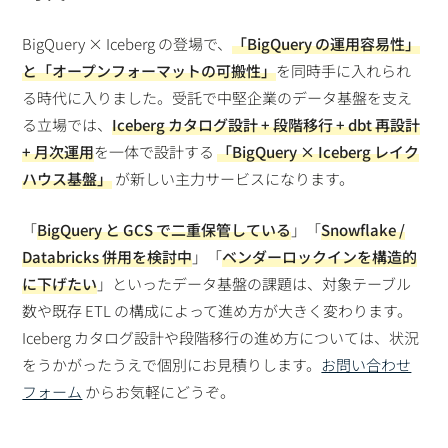
BigQuery × Iceberg の登場で、
「BigQuery の運用容易性」
と「オープンフォーマットの可搬性」
を同時手に入れられ
る時代に入りました。受託で中堅企業のデータ基盤を支え
る立場では、
Iceberg カタログ設計 + 段階移行 + dbt 再設計
+ 月次運用
を一体で設計する
「BigQuery × Iceberg レイク
ハウス基盤」
が新しい主力サービスになります。
「
BigQuery と GCS で二重保管している
」「
Snowflake /
Databricks 併用を検討中
」「
ベンダーロックインを構造的
に下げたい
」といったデータ基盤の課題は、対象テーブル
数や既存 ETL の構成によって進め方が大きく変わります。
Iceberg カタログ設計や段階移行の進め方については、状況
をうかがったうえで個別にお見積りします。
お問い合わせ
フォーム
からお気軽にどうぞ。