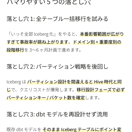
ハマりやすい 5 つの落とし穴
落とし穴 1: 全テーブル一括移行を試みる
「いっそ全部 Iceberg 化」をやると、
本番影響範囲が広がり
すぎて事故率が跳ね上がります
。
ドメイン別 + 重要度別の
段階移行
を 3〜6 ヶ月計画で進めます。
落とし穴 2: パーティション戦略を後回し
Iceberg は
パーティション設計を間違えると Hive 時代と同
じ
で、クエリコストが爆発します。
移行設計フェーズで必ず
パーティションキー / バケット数を確定
します。
落とし穴 3: dbt モデルを再設計せず流用
既存 dbt モデルを
そのまま Iceberg テーブルにポイント変