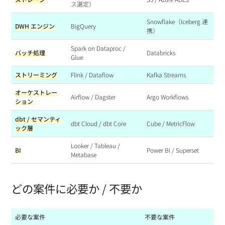
ス選定）
Snowflake（Iceberg 連
DWH エンジン
BigQuery
携）
Spark on Dataproc /
バッチ処理
Databricks
Glue
ストリーミング
Flink / Dataflow
Kafka Streams
オーケストレー
Airflow / Dagster
Argo Workflows
ション
dbt / セマンティ
dbt Cloud / dbt Core
Cube / MetricFlow
ック層
Looker / Tableau /
BI
Power BI / Superset
Metabase
どの案件に必要か / 不要か
必要な案件
不要な案件