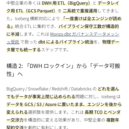
中堅企業の多くは
DWH 用 ETL（BigQuery）
と
データレイ
ク用 ETL（GCS Parquet）
を
二系統で重複運用
してきまし
た。Iceberg 横断対応により
「一度書けば全エンジンが読め
る」
統合 ETL に集約でき、
パイプライン保守工数が構造的
に半減
します。これは
Monzo dbt ガバナンスデータメッシ
ュ受託
で扱った
dbt によるパイプライン統治
を、
物理デー
タ層でも統一する
ステップです。
構造 2: 「DWH ロックイン」から「データ可搬
性」へ
BigQuery / Snowflake / Redshift / Databricks の
どれを選ん
でもデータが事実上閉じ込められる
問題に対し、Iceberg は
データを GCS / S3 / Azure に置いたまま、エンジンを後から
変えられる
選択肢を提供します。これは
長期 TCO とベンダ
ー交渉力
を構造的に変える効果があり、中堅企業の
複数年
契約交渉
を劇的に有利にします。