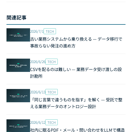
関連記事
2026/7/1
TECH
古い業務システムから乗り換える — データ移行で
事故らない発注の進め方
2026/6/26
TECH
CSVを配るのは難しい — 業務データ受け渡しの設
計勘所
2026/6/13
TECH
「同じ言葉で違うものを指す」を解く — 受託で整
える業務データのオントロジー設計
2026/6/12
TECH
社内に眠るPDF・メール・問い合わせをLLMで構造