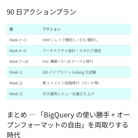
90 日アクションプラン
週
アクション
Week 1〜3
DWH / レイク棚卸し + ETL 棚卸し
Week 4〜6
アーキテクチャ設計 + カタログ選定
Week 7〜10
PoC 構築 + 5〜10 テーブル移行
Week 11
dbt パイプライン Iceberg 化試験
Week 12
第 1 ドメイン段階移行（マーケ等）
Week 13
月次運用レビュー会議立ち上げ
まとめ — 「BigQuery の使い勝手 + オー
プンフォーマットの自由」を両取りする
時代