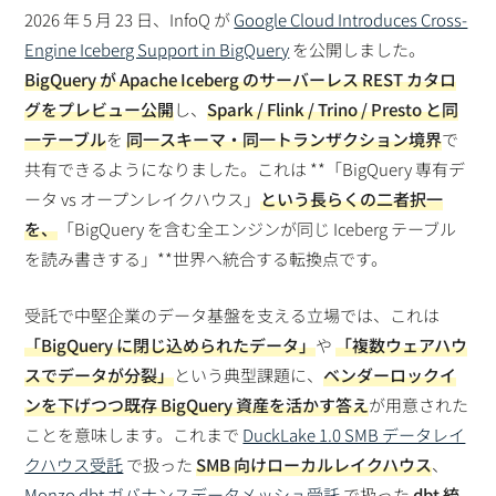
2026 年 5 月 23 日、InfoQ が
Google Cloud Introduces Cross-
Engine Iceberg Support in BigQuery
を公開しました。
BigQuery が Apache Iceberg のサーバーレス REST カタロ
グをプレビュー公開
し、
Spark / Flink / Trino / Presto と同
一テーブル
を
同一スキーマ・同一トランザクション境界
で
共有できるようになりました。これは **「BigQuery 専有デ
ータ vs オープンレイクハウス」
という長らくの二者択一
を、
「BigQuery を含む全エンジンが同じ Iceberg テーブル
を読み書きする」**世界へ統合する転換点です。
受託で中堅企業のデータ基盤を支える立場では、これは
「BigQuery に閉じ込められたデータ」
や
「複数ウェアハウ
スでデータが分裂」
という典型課題に、
ベンダーロックイ
ンを下げつつ既存 BigQuery 資産を活かす答え
が用意された
ことを意味します。これまで
DuckLake 1.0 SMB データレイ
クハウス受託
で扱った
SMB 向けローカルレイクハウス
、
Monzo dbt ガバナンスデータメッシュ受託
で扱った
dbt 統