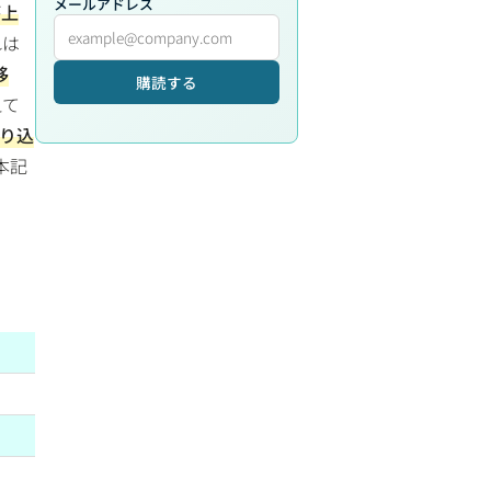
メールアドレス
が上
れは
移
購読する
えて
り込
本記