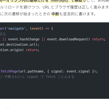
intercept()
ルリロードを避けつつ、URL とブラウザ履歴は正しく進みます
に次の遷移が始まったときの
中断
も宣言的に書けます。
ner
(
'navigate'
, (
event
) 
=>
 {
絞る
t 
||
 event.hashChange 
||
 event.downloadRequest) 
return
;
ent.destination.url);
ation.origin) 
return
;
 fetchPage
(url.pathname, { signal: event.signal });
// 中断されたら signal で fetch ごと止まる