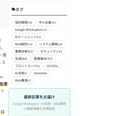
タグ
受託開発
中小企業
336
191
Google Workspace
133
AIエージェント
121
開
Web制作
システム開発
114
104
し
業務効率化
セキュリティ
97
95
・履
生成AI
管理者向け
89
63
える
フロントエンド
UI/UX
62
51
AI活用
Gemini
51
50
w
Web集客
47
面遷
点で
最新記事をお届け
Google Workspace・AI活用・Web運用
の最新情報を定期配信
リロ