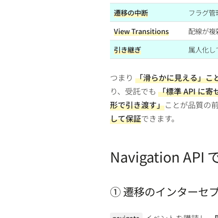
遷移の中断
フラグ管
View Transitions
配線が複
引き継ぎ
属人化し
つまり
「滑らかに見える」こ
り、受託でも
「標準 API 
形で引き渡す」
ことが品質の
して保証
できます。
Navigation A
① 遷移のインターセ
イベントを購読し、