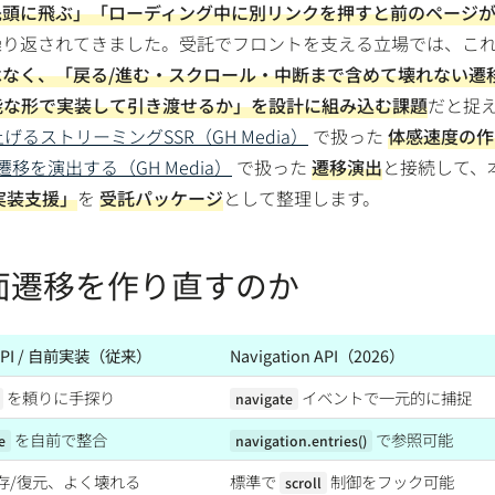
先頭に飛ぶ」「ローディング中に別リンクを押すと前のページ
繰り返されてきました。受託でフロントを支える立場では、こ
なく、「戻る/進む・スクロール・中断まで含めて壊れない遷
ぎ可能な形で実装して引き渡せるか」を設計に組み込む課題
だと捉
げるストリーミングSSR（GH Media）
で扱った
体感速度の作
ページ遷移を演出する（GH Media）
で扱った
遷移演出
と接続して、
実装支援」
を
受託パッケージ
として整理します。
面遷移を作り直すのか
y API / 自前実装（従来）
Navigation API（2026）
を頼りに手探り
イベントで一元的に捕捉
navigate
を自前で整合
で参照可能
e
navigation.entries()
存/復元、よく壊れる
標準で
制御をフック可能
scroll