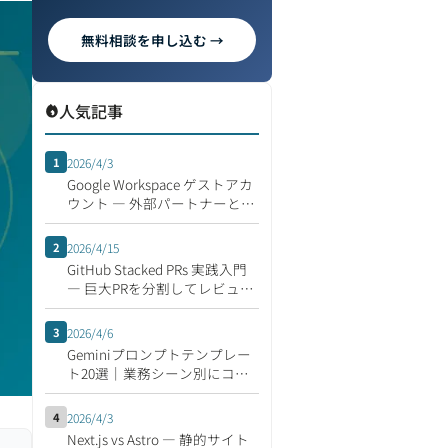
無料相談を申し込む →
人気記事
1
2026/4/3
Google Workspace ゲストアカ
ウント ― 外部パートナーとの
安全な共同作業
2
2026/4/15
GitHub Stacked PRs 実践入門
― 巨大PRを分割してレビュー
速度を倍にする開発フロー
3
2026/4/6
Geminiプロンプトテンプレー
ト20選｜業務シーン別にコピ
ペで使える集
4
2026/4/3
Next.js vs Astro ― 静的サイト