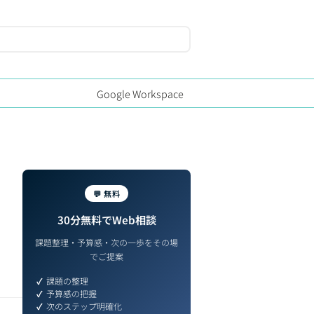
Google Workspace
💬 無料
30分無料でWeb相談
課題整理・予算感・次の一歩をその場
でご提案
課題の整理
予算感の把握
次のステップ明確化