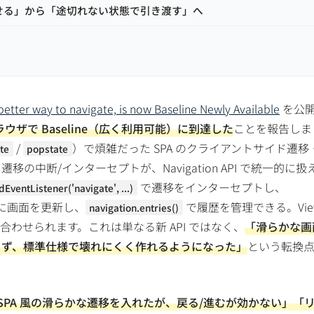
見せる」から「途切れない状態で引き渡す」へ
 better way to navigate, is now Baseline Newly Available
を公
主要ブラウザで Baseline（広く利用可能）に到達した
ことを報告しま
/
）で煩雑だった SPA のクライアントサイド遷移
te
popstate
の中断/インターセプトが、Navigation API で統一的に扱
で遷移をインターセプトし、
EventListener('navigate', ...)
に画面を更新し、
で履歴を管理できる。Vie
navigation.entries()
素直に組み合わせられます。これは単なる新 API ではなく、
「滑らかな画
らず、標準仕様で壊れにくく作れるようになった」
という転換
SPA 風の滑らかな遷移を入れたが、戻る/進むが効かない」「