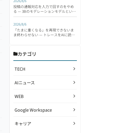
2026/8/6
投稿の通報対応を人力で回すのをやめ
る — 3Bのモデレーションモデルという
選択肢
2026/8/6
「たまに重くなる」を再現できないま
ま終わらせない — トレースをAIに読ま
せるWPA MCP
カテゴリ
TECH
AIニュース
WEB
Google Workspace
キャリア