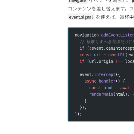
navigate
コンテンツを差し替えます。フ
を使えば、遷移中
event.signal
navigation.
addEventListe
  // 横取りすべき遷移だけに
  if
 (
!
event.canIntercep
  const
 url
 =
 new
 URL
(ev
  if
 (url.origin 
!==
 loc
  event.
intercept
({
    async
 handler
() {
      const
 html
 =
 await
      renderMain
(html); 
    },
  });
});