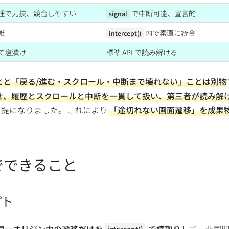
理で力技、競合しやすい
で中断可能、宣言的
signal
雑
内で素直に統合
intercept()
て塩漬け
標準 API で読み解ける
とと「戻る/進む・スクロール・中断まで壊れない」ことは別物
に寄せ、履歴とスクロールと中断を一貫して扱い、第三者が読み解
前提になりました。これにより
「途切れない画面遷移」を成果
PI でできること
プト
同一オリジン内の遷移だけを
で横取り
して、非同