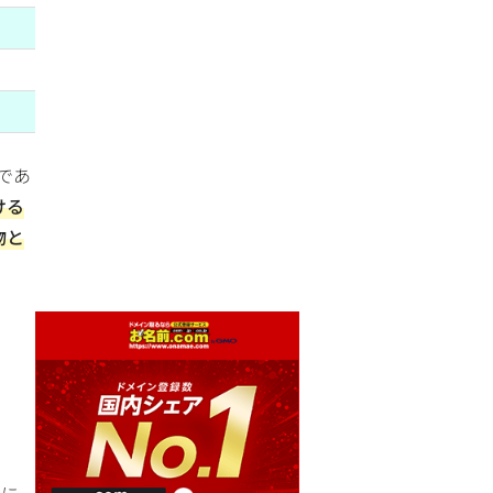
であ
ける
物と
期に