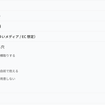
か
項
いメディア / EC 想定）
し穴
で横取りする
部自前で抱える
を用意しない