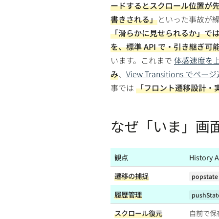
ードするとスクロール位置が
書きされる」
といった事故が
「滑らかに見せられるか」では
を、標準 API で・引き継
います。これまで
体感速度を上
み
、
View Transitions で
事では
「フロント遷移設計・
なぜ「いま」画
観点
Histor
遷移の捕捉
popstate
履歴管理
pushStat
スクロール復元
自前で保