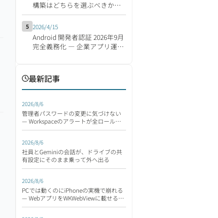
構築はどちらを選ぶべきか
【2026年版】
5
2026/4/15
Android 開発者認証 2026年9月
完全義務化 ― 企業アプリ運営
の影響と移行対応チェックリ
スト
最新記事
2026/8/6
管理者パスワードの変更に気づけない
— Workspaceのアラートが全ロールへ
拡張
2026/8/6
社員とGeminiの会話が、ドライブの共
有設定にそのまま乗って外へ出る
2026/8/6
PCでは動くのにiPhoneの実機で崩れる
— WebアプリをWKWebViewに載せる前
に