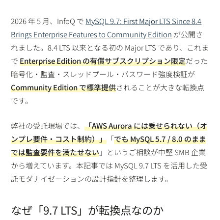
2026 年 5 月、InfoQ で
MySQL 9.7: First Major LTS Since 8.4
Brings Enterprise Features to Community Edition
が公開さ
れました。8.4 LTS 以来となる初の Major LTS であり、これま
で
Enterprise Edition の有償サブスクリプション限定
だった
暗号化・監査・スレッドプール・パスワード強度検証が
Community Edition で標準提供
されることが大きな転換点
です。
弊社の受託現場では、
「AWS Aurora には乗せられない（オ
ンプレ要件・コスト制約）」
「
でも MySQL 5.7 / 8.0 のまま
では監査要件を満たせない
」というご相談が中堅 SMB 企業
から増えています。本記事では MySQL 9.7 LTS を活用した受
託モダナイゼーションの設計指針を整理します。
なぜ「9.7 LTS」が転換点なのか