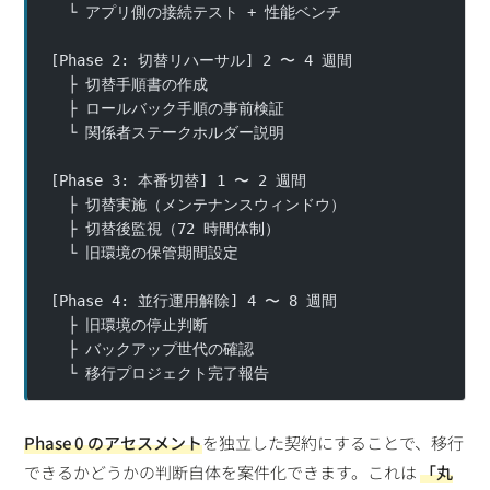
  └ アプリ側の接続テスト + 性能ベンチ
[Phase 2: 切替リハーサル] 2 〜 4 週間
  ├ 切替手順書の作成
  ├ ロールバック手順の事前検証
  └ 関係者ステークホルダー説明
[Phase 3: 本番切替] 1 〜 2 週間
  ├ 切替実施（メンテナンスウィンドウ）
  ├ 切替後監視（72 時間体制）
  └ 旧環境の保管期間設定
[Phase 4: 並行運用解除] 4 〜 8 週間
  ├ 旧環境の停止判断
  ├ バックアップ世代の確認
  └ 移行プロジェクト完了報告
Phase 0 のアセスメント
を独立した契約にすることで、移行
できるかどうかの判断自体を案件化できます。これは
「丸