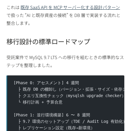
これは
既存 SaaS API を MCP サーバー化する設計パターン
で扱った “AI と既存資産の接続” を DB 層で実装する流れと
整合します。
移行設計の標準ロードマップ
受託案件で MySQL 9.7 LTS への移行を組むときの標準的なス
テップを整理しました。
[Phase 0: アセスメント] 4 週間
  ├ 既存 DB の棚卸し（バージョン・拡張・サイズ・依存シ
  ├ クエリ互換性チェック（mysqlsh upgrade checker）
  └ 移行計画 + 予算合意
[Phase 1: 並行環境構築] 6 〜 8 週間
  ├ 9.7 環境のセットアップ（TDE / Audit Log 有効化）
  ├ レプリケーション設定（既存→新環境）