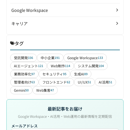
Google Workspace
キャリア
タグ
受託開発
中小企業
Google Workspace
336
191
133
AIエージェント
Web制作
システム開発
121
114
104
業務効率化
セキュリティ
生成AI
97
95
89
管理者向け
フロントエンド
UI/UX
AI活用
63
62
51
51
Gemini
Web集客
50
47
最新記事をお届け
Google Workspace・AI活用・Web運用の最新情報を定期配信
メールアドレス