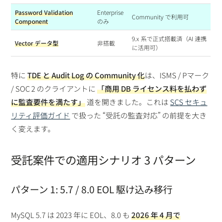
Password Validation
Enterprise
Community で利用可
Component
のみ
9.x 系で正式搭載済（AI 連携
Vector データ型
非搭載
に活用可）
特に
TDE と Audit Log の Community 化
は、ISMS / Pマーク
/ SOC 2 のクライアントに
「商用 DB ライセンス料を払わず
に監査要件を満たす」
道を開きました。これは
SCS セキュ
リティ評価ガイド
で扱った “受託の監査対応” の前提を大き
く変えます。
受託案件での適用シナリオ 3 パターン
パターン 1: 5.7 / 8.0 EOL 駆け込み移行
MySQL 5.7 は 2023 年に EOL、8.0 も
2026 年 4 月で