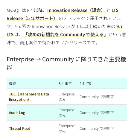
MySQL は 8.4 以降、
Innovation Release（短命）
と
LTS
Release（5 年サポート）
の 2 トラックで運用されていま
す。9.x 系の Innovation Release が 1 年以上続いた末の
9.7
LTS
は、
「攻めの新機能を Community で使える」
という意
味で、商用案件で待たれていたリリースです。
Enterprise → Community に降りてきた主要機
能
機能
8.4 まで
9.7 LTS
TDE（Transparent Data
Enterprise
Community で利用可
Encryption）
のみ
Enterprise
Audit Log
Community で利用可
のみ
Enterprise
Thread Pool
Community で利用可
のみ