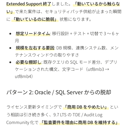
Extended Support 終了
しました。
「動いているから触らな
い」
で来た案件は、セキュリティパッチ供給が止まった瞬間
に
「動いているのに脆弱」
状態になります。
想定リードタイム
: 移行設計 + テスト + 切替で 3 〜 6 ヶ
月
規模を左右する要因
: DB 規模、連携システム数、メン
テナンスウィンドウの取りやすさ
必要な棚卸し
: 既存クエリの SQL モード差分、デプリ
ケーションされた構文、文字コード（utf8mb3 →
utf8mb4）
パターン 2: Oracle / SQL Server からの脱却
ライセンス更新タイミングで
「商用 DB をやめたい」
とい
う相談は引き続き多く、9.7 LTS の TDE / Audit Log
Community 化で
「監査要件を理由に商用 DB を維持する」