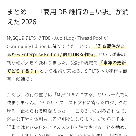
まとめ — 「商用 DB 維持の言い訳」が消
えた 2026
MySQL 9.7 LTS で TDE / Audit Log / Thread Pool が
Community Edition に降りてきたことで、
「監査要件があ
るから Enterprise Edition / 商用 DB を維持」
という従来の
判断軸が大きく変わりました。受託の現場で
「来年の更新
でどうする？」
という相談が来たら、9.7 LTS への移行は最
有力候補です。
ただし、移行の重さは「MySQL 9.7 にする」という一点では
決まりません。DB のサイズ、ストアドに寄せたロジックの
厚み、止められる時間の長さ——この 3 つの組み合わせで、
必要な工程も体制もまるで別物になります。だからこそ本
記事では Phase 0 のアセスメントを独立させることを勧めま
した。まず自社の DB に upgrade checker を通し、何が引っ