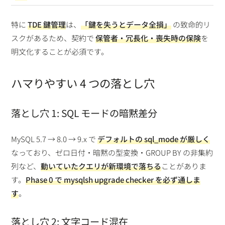
特に
TDE 鍵管理
は、
「鍵を失うとデータ全損」
の致命的リ
スクがあるため、契約で
保管者・冗長化・喪失時の保険
を
明文化することが必須です。
ハマりやすい 4 つの落とし穴
落とし穴 1: SQL モードの暗黙差分
MySQL 5.7 → 8.0 → 9.x で
デフォルトの sql_mode が厳しく
なっており、ゼロ日付・暗黙の型変換・GROUP BY の非集約
列など、
動いていたクエリが新環境で落ちる
ことがありま
す。
Phase 0 で mysqlsh upgrade checker を必ず通しま
す
。
落とし穴 2: 文字コード混在