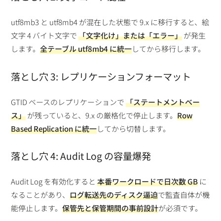
utf8mb3 と utf8mb4 が混在した状態で 9.x に移行すると、絵
文字 4 バイト文字で
「文字化け」または「エラー」
が発生
します。
全テーブル utf8mb4 に統一
してから移行します。
落とし穴 3: レプリケーションフォーマット
GTID ベースのレプリケーションで
「ステートメントベー
ス」
が残っていると、9.x の厳格化で停止します。
Row
Based Replication に統一
してから切替します。
落とし穴 4: Audit Log の容量爆発
Audit Log を有効化すると
本番ワークロードで日次数 GB
に
なることがあり、
ログ転送先のディスク逼迫
で監査自体が機
能停止します。
保管先と保管期間の事前設計
が必須です。