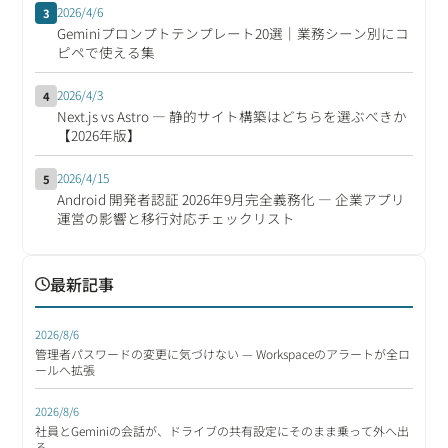
2026/4/6
3
Geminiプロンプトテンプレート20選｜業務シーン別にコ
ピペで使える集
2026/4/3
4
Next.js vs Astro ― 静的サイト構築はどちらを選ぶべきか
【2026年版】
2026/4/15
5
Android 開発者認証 2026年9月完全義務化 ― 企業アプリ
運営の影響と移行対応チェックリスト
最新記事
2026/8/6
管理者パスワードの変更に気づけない — Workspaceのアラートが全ロ
ールへ拡張
2026/8/6
社員とGeminiの会話が、ドライブの共有設定にそのまま乗って外へ出
る