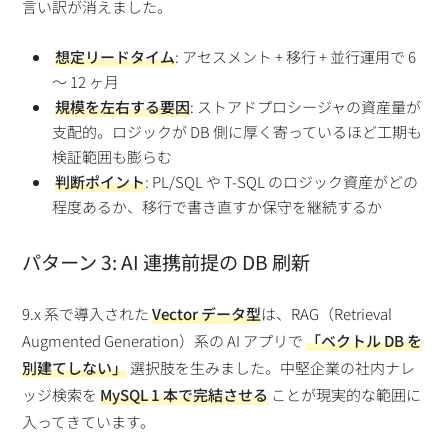
言い訳が消えました。
想定リードタイム
: アセスメント + 移行 + 並行運用で 6
〜 12 ヶ月
規模を左右する要因
: ストアドプロシージャの資産量が
支配的。ロジックが DB 側に厚く寄っているほど工期も
検証範囲も膨らむ
判断ポイント
: PL/SQL や T-SQL のロジック資産がどの
程度あるか、移行で書き直すか保守を継続するか
パターン 3: AI 連携前提の DB 刷新
9.x 系で導入された
Vector データ型
は、RAG（Retrieval
Augmented Generation）系の AI アプリで
「ベクトル DB を
別建てしない」
選択肢を生みました。中堅企業の社内ナレ
ッジ検索を
MySQL 1 本で完結させる
ことが現実的な範囲に
入ってきています。