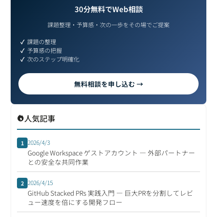
30分無料でWeb相談
課題整理・予算感・次の一歩をその場でご提案
課題の整理
予算感の把握
次のステップ明確化
無料相談を申し込む →
人気記事
2026/4/3
1
Google Workspace ゲストアカウント ― 外部パートナー
との安全な共同作業
2026/4/15
2
GitHub Stacked PRs 実践入門 ― 巨大PRを分割してレビ
ュー速度を倍にする開発フロー