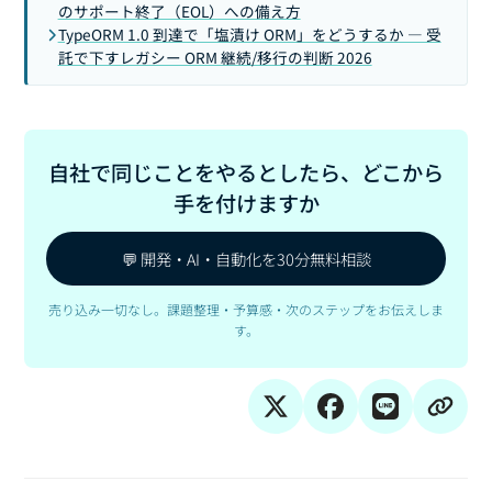
のサポート終了（EOL）への備え方
TypeORM 1.0 到達で「塩漬け ORM」をどうするか — 受
託で下すレガシー ORM 継続/移行の判断 2026
自社で同じことをやるとしたら、どこから
手を付けますか
💬 開発・AI・自動化を30分無料相談
売り込み一切なし。課題整理・予算感・次のステップをお伝えしま
す。