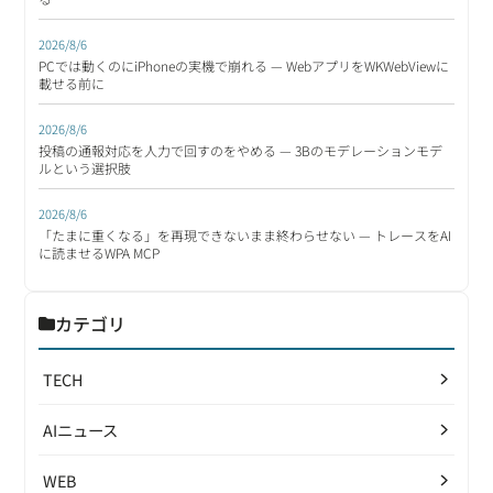
2026/8/6
PCでは動くのにiPhoneの実機で崩れる — WebアプリをWKWebViewに
載せる前に
2026/8/6
投稿の通報対応を人力で回すのをやめる — 3Bのモデレーションモデ
ルという選択肢
2026/8/6
「たまに重くなる」を再現できないまま終わらせない — トレースをAI
に読ませるWPA MCP
カテゴリ
TECH
AIニュース
WEB