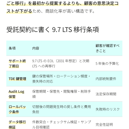
ごと移行」を最初から提案するよりも、顧客の意思決定コ
ストが下がる
ため、商談化率が高い構造です。
受託契約に書く 9.7 LTS 移行条項
顧客が確認すべ
条項
内容
きこと
サポート終
9.7 LTS の EOL（2031 年想定）と次期
5 年後の予算化
了期日
LTS への再移行
鍵の保管場所・ローテーション頻度・
TDE 鍵管理
内部統制要件
喪失時の対応
Audit Log
保管期間・保管先・閲覧権限・削除手
法定保存期間
保管
順
ロールバッ
切替後の問題発生時の戻し条件と費用
失敗時のリスク
ク条件
負担
データ移行
件数突合・チェックサム検証・サンプ
完全性証明
検証
ル目視確認