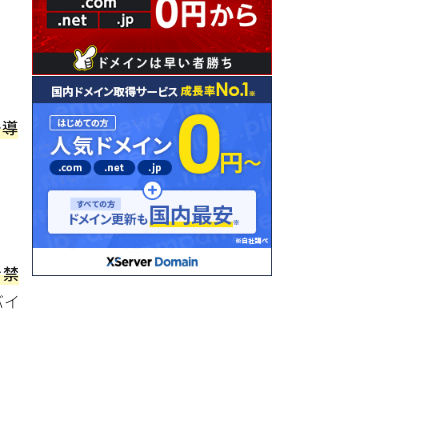
ー導
。
き禁
バイ