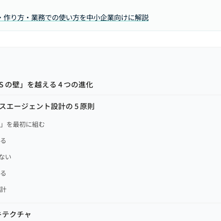
み・作り方・業務での使い方を中小企業向けに解説
S の壁」を越える 4 つの進化
ービスエージェント設計の 5 原則
能」を最初に組む
れる
さない
する
設計
キテクチャ