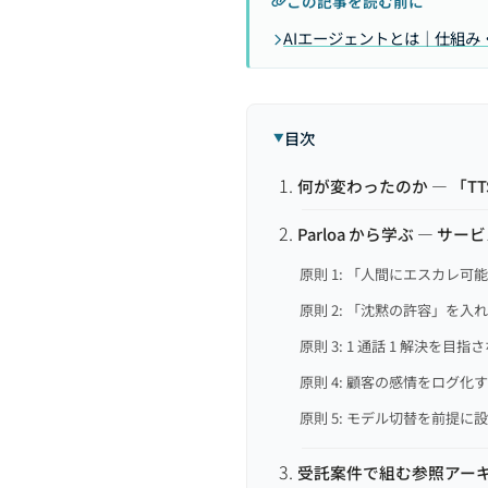
この記事を読む前に
AIエージェントとは｜仕組
目次
何が変わったのか — 「TT
Parloa から学ぶ — サ
原則 1: 「人間にエスカレ可
原則 2: 「沈黙の許容」を入
原則 3: 1 通話 1 解決を目指
原則 4: 顧客の感情をログ化
原則 5: モデル切替を前提に
受託案件で組む参照アー