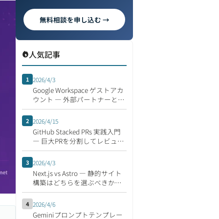
無料相談を申し込む →
人気記事
1
2026/4/3
Google Workspace ゲストアカ
ウント ― 外部パートナーとの
安全な共同作業
2
2026/4/15
GitHub Stacked PRs 実践入門
― 巨大PRを分割してレビュー
速度を倍にする開発フロー
3
2026/4/3
Next.js vs Astro ― 静的サイト
構築はどちらを選ぶべきか
【2026年版】
4
2026/4/6
Geminiプロンプトテンプレー