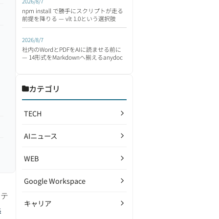
2026/8/7
npm install で勝手にスクリプトが走る
前提を降りる — vlt 1.0という選択肢
2026/8/7
社内のWordとPDFをAIに読ませる前に
— 14形式をMarkdownへ揃えるanydoc
カテゴリ
TECH
AIニュース
WEB
Google Workspace
ンテ
キャリア
s