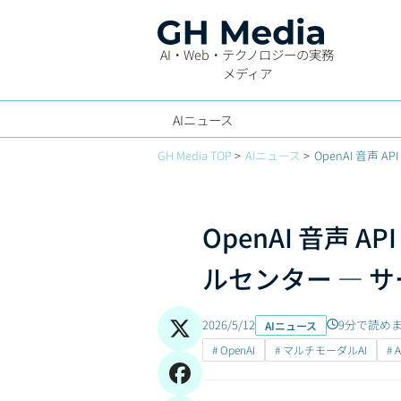
AI・Web・テクノロジーの実務
メディア
AIニュース
GH Media TOP
AIニュース
OpenAI 音声
OpenAI 音声 A
ルセンター — サ
2026/5/12
9分で読め
AIニュース
# OpenAI
# マルチモーダルAI
# 