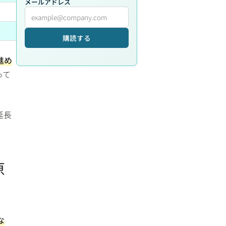
メールアドレス
購読する
進め
って
延長
原
な