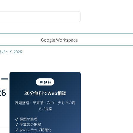
Google Workspace
ガイド 2026
コー
💬 無料
6
30分無料でWeb相談
課題整理・予算感・次の一歩をその場
でご提案
課題の整理
予算感の把握
次のステップ明確化