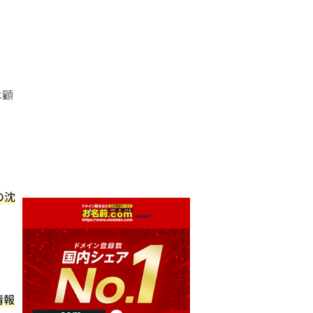
は顧
の沈
情報