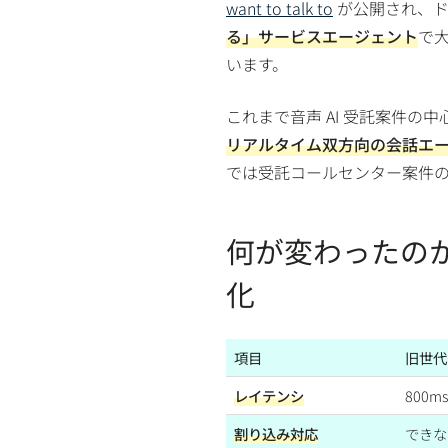
want to talk to
が公開され、ドイツ
る」サービスエージェント
で
います。
これまで音声 AI 受託案件の中
リアルタイム双方向の会話エ
では受託コールセンター案件
何が変わったのか 
化
項目
旧世代（
レイテンシ
800m
割り込み対応
できな