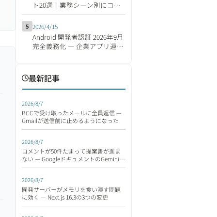
ト20選｜業務シーン別にコピ
ペで使える集
5
2026/4/15
Android 開発者認証 2026年9月
完全義務化 ― 企業アプリ運営
の影響と移行対応チェックリ
スト
最新記事
2026/8/7
BCCで受け取ったメールに全員返信 —
Gmailが送信前に止めるようになった
2026/8/7
コメントが50件たまって提案書が進ま
ない — GoogleドキュメントのGeminiが
読んで返す
2026/8/7
開発サーバーがメモリを食い潰す問題
に効く — Next.js 16.3の3つの変更