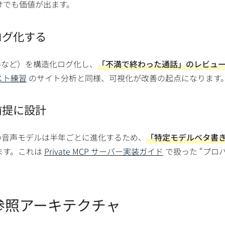
けでも価値が出ます。
ログ化する
得など）を構造化ログ化し、
「不満で終わった通話」のレビュ
ベスト練習
のサイト分析と同様、可視化が改善の起点になります
前提に設計
thropic の音声モデルは半年ごとに進化するため、
「特定モデルベタ書
ます。これは
Private MCP サーバー実装ガイド
で扱った “プロ
参照アーキテクチャ