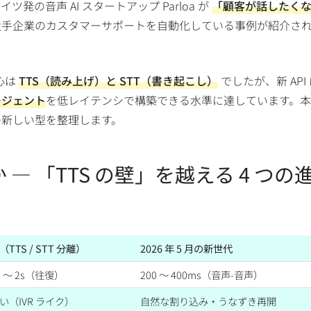
発の音声 AI スタートアップ Parloa が
「顧客が話したく
大手企業のカスタマーサポートを自動化している事例が紹介さ
心は
TTS（読み上げ）と STT（書き起こし）
でしたが、新 API
ージェント
を低レイテンシで構築できる水準に達しています。
の新しい型を整理します。
— 「TTS の壁」を越える 4 つの
TTS / STT 分離）
2026 年 5 月の新世代
s 〜 2s（往復）
200 〜 400ms（音声-音声）
い（IVR ライク）
自然な割り込み・うなずき再開