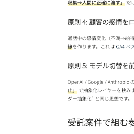
収集→人間に正確に渡す」
だ
原則 4: 顧客の感情を
通話中の感情変化（不満→納
線
を作ります。これは
GA4 
原則 5: モデル切替を
OpenAI / Google / An
止」
で抽象化レイヤーを挟み
ダー抽象化” と同じ思想です。
受託案件で組む