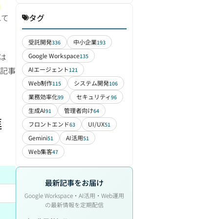
な
れて
タグ
受託開発
中小企業
336
193
 は
Google Workspace
135
本記事
AIエージェント
121
Web制作
システム開発
115
106
業務効率化
セキュリティ
99
96
生成AI
管理者向け
91
64
進
フロントエンド
UI/UX
63
51
Gemini
AI活用
51
51
Web集客
47
最新記事をお届け
Google Workspace・AI活用・Web運用
の最新情報を定期配信