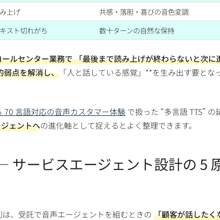
み上げ
共感・落胆・喜びの音色変調
キスト切れがち
数十ターンの自然な保持
コールセンター業務で
「最後まで読み上げが終わらないと次に
命的弱点を解消し、
「人と話している感覚」**を生み出す要とな
S で作る 70 言語対応の音声カスタマー体験
で扱った “多言語 TTS” の
ージェントへ
の進化軸として捉えるとよく整理できます。
ぶ — サービスエージェント設計の 5 
計原則は、受託で音声エージェントを組むときの
「顧客が話したく