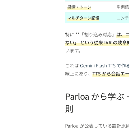
感情・トーン
単調読
マルチターン記憶
コンテ
特に **「割り込み対応」
は、
ない」
という従来 IVR の致
います。
これは
Gemini Flash TT
線上にあり、
TTS から会話エ
Parloa から学
則
Parloa が公表している設