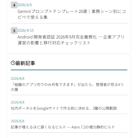
2026/4/6
4
Geminiプロンプトテンプレート20選｜業務シーン別にコ
ピペで使える集
2026/4/15
5
Android 開発者認証 2026年9月完全義務化 ― 企業アプリ
運営の影響と移行対応チェックリスト
最新記事
2026/8/8
「組織のアプリ内でのみ共有できます」が出たら、管理者が見る4つ
の層
2026/8/8
社内ポータルをGoogleサイトで作る前に決める、3層の公開範囲
2026/8/8
記事が増えるほど遅くなるビルド — Astro 7.2の増分静的ビルド