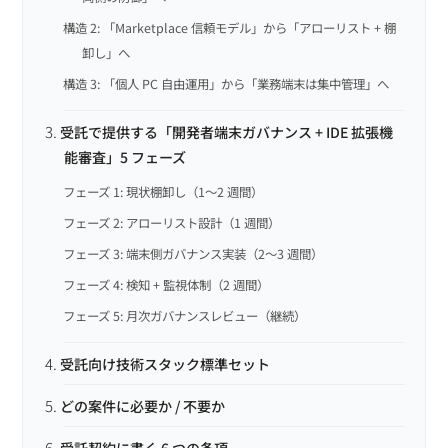
構造 2: 「Marketplace 信頼モデル」から「アローリスト + 棚
卸し」へ
構造 3: 「個人 PC 自由運用」から「業務端末は集中管理」へ
受託で提供する「開発者端末ガバナンス + IDE 拡張機
能審査」5 フェーズ
フェーズ 1: 現状棚卸し（1〜2 週間）
フェーズ 2: アローリスト設計（1 週間）
フェーズ 3: 端末側ガバナンス実装（2〜3 週間）
フェーズ 4: 検知 + 監視体制（2 週間）
フェーズ 5: 月次ガバナンスレビュー（継続）
受託向け技術スタック標準セット
どの案件に必要か / 不要か
受託契約に書く 6 つの条項