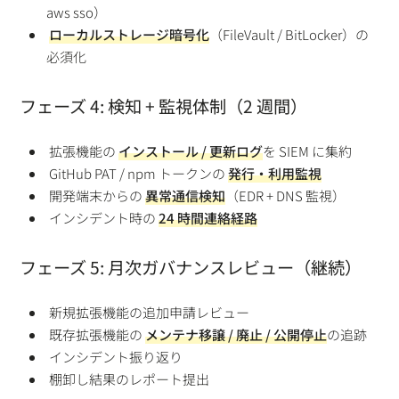
aws sso）
ローカルストレージ暗号化
（FileVault / BitLocker）の
必須化
フェーズ 4: 検知 + 監視体制（2 週間）
拡張機能の
インストール / 更新ログ
を SIEM に集約
GitHub PAT / npm トークンの
発行・利用監視
開発端末からの
異常通信検知
（EDR + DNS 監視）
インシデント時の
24 時間連絡経路
フェーズ 5: 月次ガバナンスレビュー（継続）
新規拡張機能の追加申請レビュー
既存拡張機能の
メンテナ移譲 / 廃止 / 公開停止
の追跡
インシデント振り返り
棚卸し結果のレポート提出