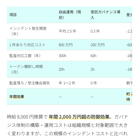
自由運用（現
受託ガバナンス導
項目
差分
状）
入
インシデント発生頻度
平均 2.5 件
0.3 件
-2.2 件
（年）
1 件あたり対応コスト
800 万円
200 万円
-600 
監査対応工数（年）
300h
60h
-240h
トークン棚卸し時間
20h
2h
-18h
（月）
監査落ち / 受注機会損失
年 1〜2 件
0 件
数千万
約 2,
年間効果
—
—
持
時給 8,000 円換算で
年間 2,000 万円超の防御効果
。ガバナ
ンス体制の構築・運用コストは組織規模と対象範囲で大き
く変わりますが、この規模のインシデントコストと比べれ