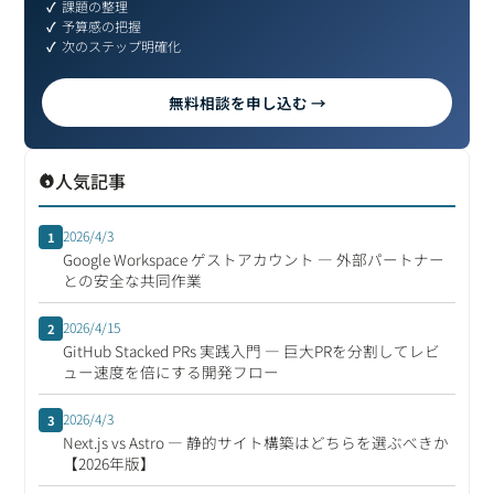
課題の整理
予算感の把握
次のステップ明確化
無料相談を申し込む →
人気記事
2026/4/3
1
Google Workspace ゲストアカウント ― 外部パートナー
との安全な共同作業
2026/4/15
2
GitHub Stacked PRs 実践入門 ― 巨大PRを分割してレビ
ュー速度を倍にする開発フロー
2026/4/3
3
Next.js vs Astro ― 静的サイト構築はどちらを選ぶべきか
【2026年版】