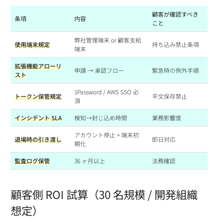
顧客が確認すべき
条項
内容
こと
弊社管理端末 or 顧客支給
使用端末規定
持ち込み禁止条項
端末
拡張機能アローリ
申請 → 承認フロー
緊急時の例外手順
スト
1Password / AWS SSO 必
トークン保管規定
平文保存禁止
須
インシデント SLA
検知→封じ込め時間
業務影響度
アカウント停止 + 端末初
退場時の引き渡し
即日対応
期化
監査ログ保管
36 ヶ月以上
法務確認
顧客側 ROI 試算（30 名規模 / 開発組織
想定）