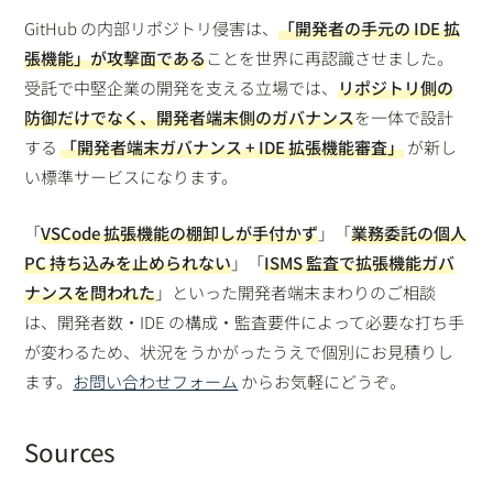
GitHub の内部リポジトリ侵害は、
「開発者の手元の IDE 拡
張機能」が攻撃面である
ことを世界に再認識させました。
受託で中堅企業の開発を支える立場では、
リポジトリ側の
防御だけでなく、開発者端末側のガバナンス
を一体で設計
する
「開発者端末ガバナンス + IDE 拡張機能審査」
が新し
い標準サービスになります。
「
VSCode 拡張機能の棚卸しが手付かず
」「
業務委託の個人
PC 持ち込みを止められない
」「
ISMS 監査で拡張機能ガバ
ナンスを問われた
」といった開発者端末まわりのご相談
は、開発者数・IDE の構成・監査要件によって必要な打ち手
が変わるため、状況をうかがったうえで個別にお見積りし
ます。
お問い合わせフォーム
からお気軽にどうぞ。
Sources