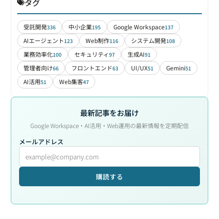
タグ
受託開発
中小企業
Google Workspace
336
195
137
AIエージェント
Web制作
システム開発
123
116
108
業務効率化
セキュリティ
生成AI
100
97
91
管理者向け
フロントエンド
UI/UX
Gemini
66
63
51
51
AI活用
Web集客
51
47
最新記事をお届け
Google Workspace・AI活用・Web運用の最新情報を定期配信
メールアドレス
購読する