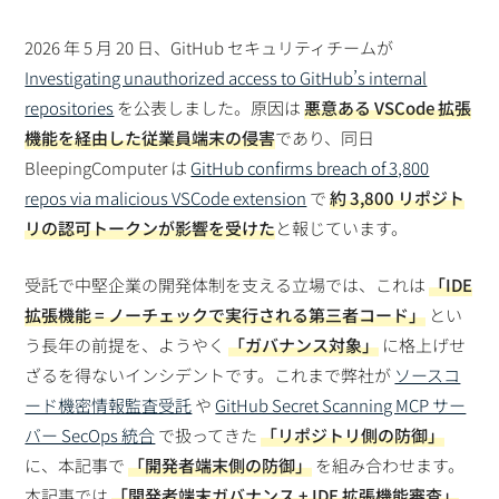
2026 年 5 月 20 日、GitHub セキュリティチームが
Investigating unauthorized access to GitHub’s internal
repositories
を公表しました。原因は
悪意ある VSCode 拡張
機能を経由した従業員端末の侵害
であり、同日
BleepingComputer は
GitHub confirms breach of 3,800
repos via malicious VSCode extension
で
約 3,800 リポジト
リの認可トークンが影響を受けた
と報じています。
受託で中堅企業の開発体制を支える立場では、これは
「IDE
拡張機能 = ノーチェックで実行される第三者コード」
とい
う長年の前提を、ようやく
「ガバナンス対象」
に格上げせ
ざるを得ないインシデントです。これまで弊社が
ソースコ
ード機密情報監査受託
や
GitHub Secret Scanning MCP サー
バー SecOps 統合
で扱ってきた
「リポジトリ側の防御」
に、本記事で
「開発者端末側の防御」
を組み合わせます。
本記事では
「開発者端末ガバナンス + IDE 拡張機能審査」