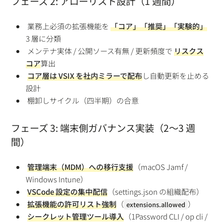
フェーズ 2: アローリスト設計（1 週間）
業務上必須の拡張機能を
「コア」「推奨」「実験的」
3 層に分類
メンテナ実体 / 公開ソース有無 / 更新頻度で
リスクス
コア
算出
コア層は VSIX を社内ミラーで配布
し自動更新を止める
設計
棚卸しサイクル（四半期）の合意
フェーズ 3: 端末側ガバナンス実装（2〜3 週
間）
管理端末（MDM）への移行支援
（macOS Jamf /
Windows Intune）
VSCode 設定の集中配信
（settings.json の組織配布）
拡張機能の許可リスト強制
（
）
extensions.allowed
シークレット管理ツール導入
（1Password CLI / op cli /