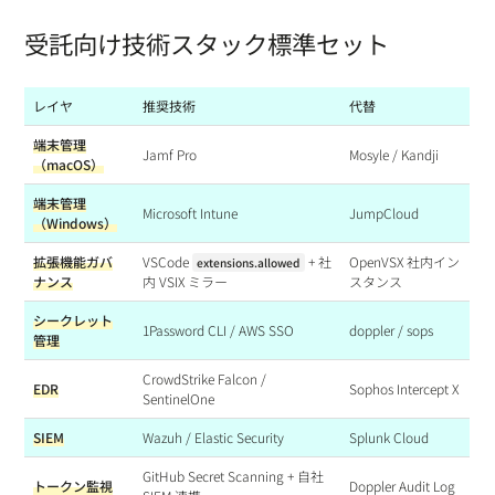
受託向け技術スタック標準セット
レイヤ
推奨技術
代替
端末管理
Jamf Pro
Mosyle / Kandji
（macOS）
端末管理
Microsoft Intune
JumpCloud
（Windows）
拡張機能ガバ
VSCode
+ 社
OpenVSX 社内イン
extensions.allowed
ナンス
内 VSIX ミラー
スタンス
シークレット
1Password CLI / AWS SSO
doppler / sops
管理
CrowdStrike Falcon /
EDR
Sophos Intercept X
SentinelOne
SIEM
Wazuh / Elastic Security
Splunk Cloud
GitHub Secret Scanning + 自社
トークン監視
Doppler Audit Log