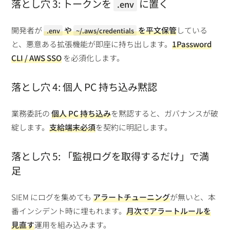
落とし穴 3: トークンを
に置く
.env
開発者が
や
を平文保管
している
.env
~/.aws/credentials
と、悪意ある拡張機能が即座に持ち出します。
1Password
CLI / AWS SSO
を必須化します。
落とし穴 4: 個人 PC 持ち込み黙認
業務委託の
個人 PC 持ち込み
を黙認すると、ガバナンスが破
綻します。
支給端末必須
を契約に明記します。
落とし穴 5: 「監視ログを取得するだけ」で満
足
SIEM にログを集めても
アラートチューニング
が無いと、本
番インシデント時に埋もれます。
月次でアラートルールを
見直す
運用を組み込みます。