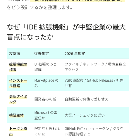
をどう設計するかを整理します。
なぜ「IDE 拡張機能」が中堅企業の最大
盲点になったか
攻撃面
従来想定
2026 年現実
拡張機能の
UI 拡張のみと
ファイル / ネットワーク / 環境変数全
権限
誤解
アクセス
インストー
Marketplace の
VSIX 直配布 / GitHub Releases / 社内
ル経路
み
共有
更新タイミ
開発者の判断
自動更新で背後で差し替え
ング
Microsoft の審
検証主体
実質ノーチェックに近い
査任せ
トークン露
限定的と思われ
GitHub PAT / npm トークン / クラウ
出
ていた
ド認証情報まで