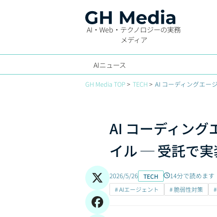
AI・Web・テクノロジーの実務
メディア
AIニュース
GH Media TOP
TECH
AI コーディングエー
AI コーディン
イル ─ 受託で実
2026/5/26
14分で読めます
TECH
# AIエージェント
# 脆弱性対策