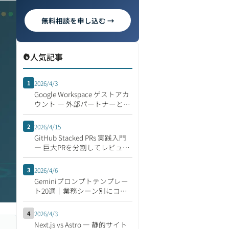
無料相談を申し込む →
人気記事
1
2026/4/3
Google Workspace ゲストアカ
ウント ― 外部パートナーとの
安全な共同作業
2
2026/4/15
GitHub Stacked PRs 実践入門
― 巨大PRを分割してレビュー
速度を倍にする開発フロー
3
2026/4/6
Geminiプロンプトテンプレー
ト20選｜業務シーン別にコピ
ペで使える集
4
2026/4/3
Next.js vs Astro ― 静的サイト