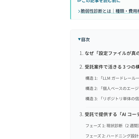
この記事を読む前に
脆弱性診断とは｜種類・費用
目次
なぜ「設定ファイルが真
受託案件で活きる 3 つの
構造 1: 「LLM ガードレール
構造 2: 「個人ベースのエ
構造 3: 「リポジトリ単体の信
受託で提供する「AI コ
フェーズ 1: 現状診断（2 週間
フェーズ 2: ハードニング設計