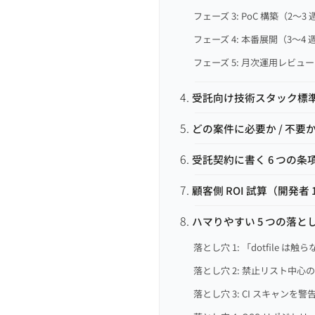
フェーズ 3: PoC 構築（2〜3
フェーズ 4: 本番展開（3〜4 
フェーズ 5: 月次運用レビュ
受託向け技術スタック標
どの案件に必要か / 不要
受託契約に書く 6 つの条
顧客側 ROI 試算（開発者 100
ハマりやすい 5 つの落と
落とし穴 1: 「dotfile は
落とし穴 2: 禁止リスト中心
落とし穴 3: CI スキャンを