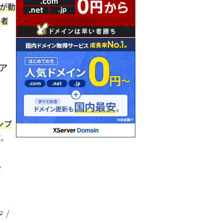
 が動
発者
ァ
ンプ
す。
信
 /