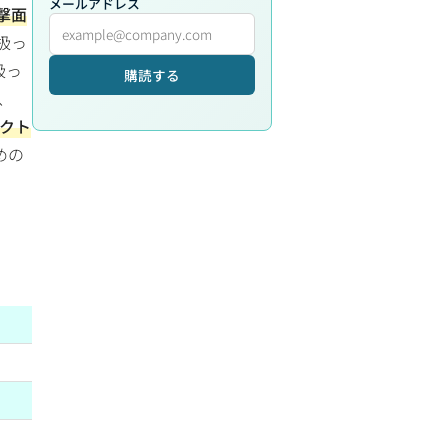
メールアドレス
撃面
扱っ
扱っ
購読する
、
クト
めの