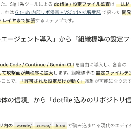
。Sigil 系ツールによる
dotfile / 設定ファイル監査
は
「LLM
。これは
GitHub 内部リポ侵害 + VSCode 拡張受託
で扱った
開
ile レイヤまで拡張
するステップです。
ースのエージェント導入」から「組織標準の設定フ
aude Code / Continue / Gemini CLI
を自由に導入し、各自の
して攻撃面が無秩序に拡大
します。組織標準の
設定ファイルテ
ることで、
「許可された設定だけが動く」
統制が可能になりま
単体の信頼」から「dotfile 込みのリポジトリ
リ内の
が読み込まれる現代のエディタ
.vscode/
.cursor/
.kiro/