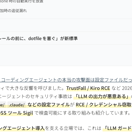
 clone 時の自動実行を放置
追加時の追従漏れ
レールの前に、dotfile を塞ぐ」が新標準
AI コーディングエージェントの本当の攻撃面は設定ファイルだ
ティで大きな反響を呼びました。
TrustFall / Kiro RCE
など 202
グエージェントのセキュリティ事故は
「LLM の出力が悪意ある」
などの設定ファイル
が
RCE / クレデンシャル窃取
ue/
.claude/
SS ツール Sigil
で検査可能にする取り組みも紹介しています
ィングエージェント導入
を支える立場では、これは
「LLM ガー