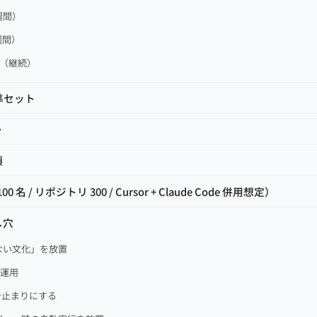
 週間）
週間）
ー（継続）
準セット
か
項
 名 / リポジトリ 300 / Cursor + Claude Code 併用想定）
し穴
触らない文化」を放置
の運用
警告止まりにする