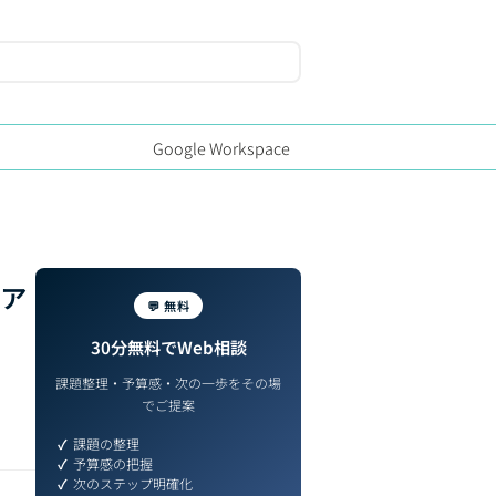
Google Workspace
ファ
💬 無料
30分無料でWeb相談
課題整理・予算感・次の一歩をその場
でご提案
課題の整理
予算感の把握
次のステップ明確化