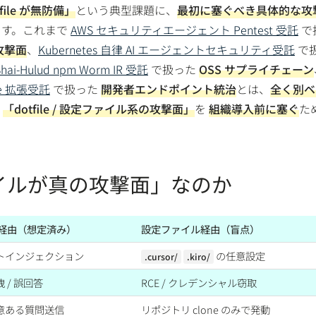
ile が無防備」
という典型課題に、
最初に塞ぐべき具体的な攻
ます。これまで
AWS セキュリティエージェント Pentest 受託
で
攻撃面
、
Kubernetes 自律 AI エージェントセキュリティ受託
で
Shai-Hulud npm Worm IR 受託
で扱った
OSS サプライチェーン
de 拡張受託
で扱った
開発者エンドポイント統治
とは、
全く別ベ
は
「dotfile / 設定ファイル系の攻撃面」
を
組織導入前に塞ぐ
た
イルが真の攻撃面」なのか
力経由（想定済み）
設定ファイル経由（盲点）
トインジェクション
の任意設定
.cursor/
.kiro/
 / 誤回答
RCE / クレデンシャル窃取
意ある質問送信
リポジトリ clone のみで発動