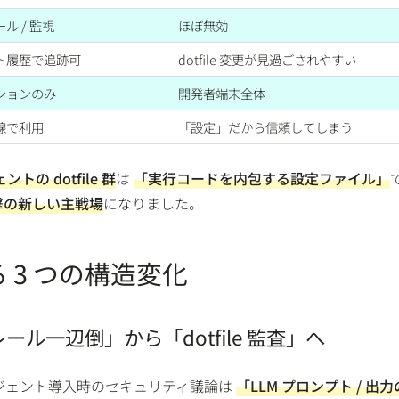
ル / 監視
ほぼ無効
ト履歴で追跡可
dotfile 変更が見過ごされやすい
ションのみ
開発者端末全体
線で利用
「設定」だから信頼してしまう
トの dotfile 群
は
「実行コードを内包する設定ファイル」
撃の新しい主戦場
になりました。
 3 つの構造変化
ドレール一辺倒」から「dotfile 監査」へ
ージェント導入時のセキュリティ議論は
「LLM プロンプト / 出