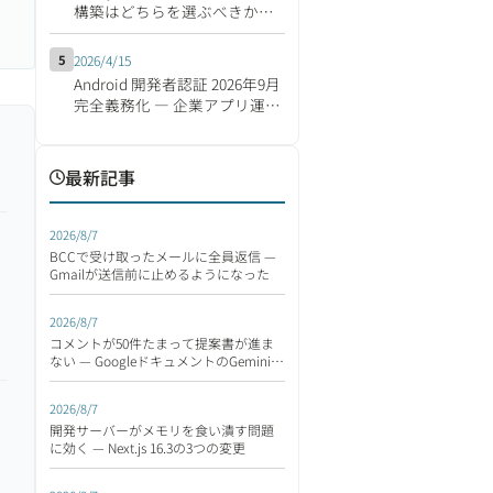
構築はどちらを選ぶべきか
【2026年版】
5
2026/4/15
Android 開発者認証 2026年9月
完全義務化 ― 企業アプリ運営
の影響と移行対応チェックリ
スト
最新記事
2026/8/7
BCCで受け取ったメールに全員返信 —
Gmailが送信前に止めるようになった
2026/8/7
コメントが50件たまって提案書が進ま
ない — GoogleドキュメントのGeminiが
読んで返す
2026/8/7
開発サーバーがメモリを食い潰す問題
に効く — Next.js 16.3の3つの変更