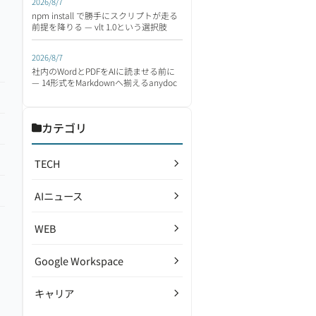
2026/8/7
npm install で勝手にスクリプトが走る
前提を降りる — vlt 1.0という選択肢
2026/8/7
社内のWordとPDFをAIに読ませる前に
— 14形式をMarkdownへ揃えるanydoc
カテゴリ
TECH
AIニュース
WEB
Google Workspace
キャリア