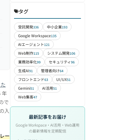
タグ
受託開発
中小企業
336
193
Google Workspace
135
AIエージェント
121
Web制作
システム開発
115
106
業務効率化
セキュリティ
99
96
生成AI
管理者向け
91
64
フロントエンド
UI/UX
63
51
った
Gemini
AI活用
51
51
6 年
Web集客
47
ので
の入
最新記事をお届け
。
Google Workspace・AI活用・Web運用
の最新情報を定期配信
ドレー