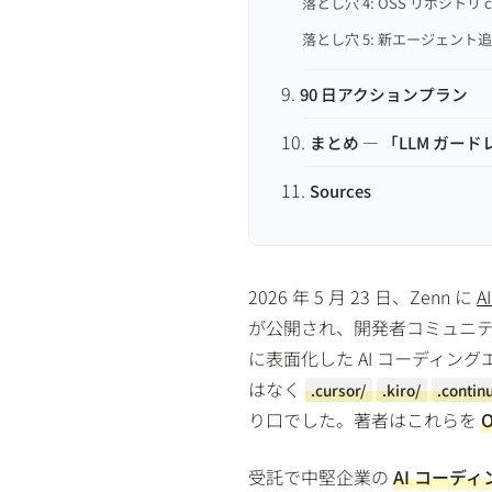
落とし穴 4: OSS リポジトリ
落とし穴 5: 新エージェント
90 日アクションプラン
まとめ — 「LLM ガード
Sources
2026 年 5 月 23 日、Zenn に
が公開され、開発者コミュニ
に表面化した AI コーディン
はなく
.cursor/
.kiro/
.contin
り口でした。著者はこれらを
O
受託で中堅企業の
AI コーデ