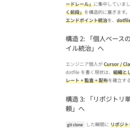
ードレール」
に集中していました
く前段」
を構造的に塞ぎます
エンドポイント統治
を、
dotf
構造 2: 「個人ベ
イル統治」へ
エンジニア個人が
Cursor / Cl
dotfile を書く現状は、
組織と
レート + 監査 + 配布
を確立す
構造 3: 「リポジトリ
頼」へ
した瞬間に
リポジト
git clone