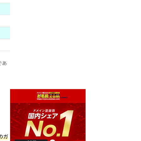
であ
力のガ