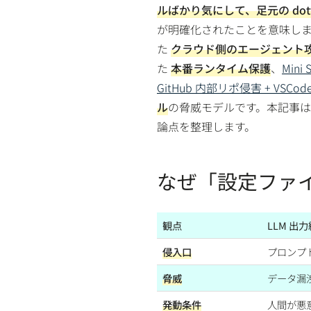
ルばかり気にして、足元の dotf
が明確化されたことを意味し
た
クラウド側のエージェント
た
本番ランタイム保護
、
Mini 
GitHub 内部リポ侵害 + VSCo
ル
の脅威モデルです。本記事
論点を整理します。
なぜ「設定ファ
観点
LLM 出
侵入口
プロンプ
脅威
データ漏洩
発動条件
人間が悪