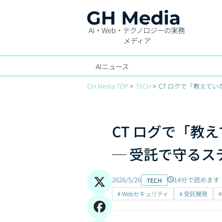
AI・Web・テクノロジーの実務
メディア
AIニュース
GH Media TOP
TECH
CT ログで「教えていな
CT ログで「教え
─ 受託で守るステ
2026/5/26
14分で読めます
TECH
# Webセキュリティ
# 受託開発