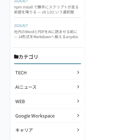
2026/8/7
npm install で勝手にスクリプトが走る
前提を降りる — vlt 1.0という選択肢
2026/8/7
社内のWordとPDFをAIに読ませる前に
— 14形式をMarkdownへ揃えるanydoc
カテゴリ
TECH
AIニュース
WEB
Google Workspace
キャリア