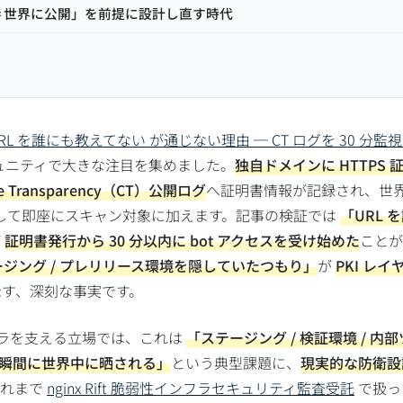
 = 世界に公開」を前提に設計し直す時代
RL を誰にも教えてない が通じない理由 ─ CT ログを 30 分監
ュニティで大きな注目を集めました。
独自ドメインに HTTPS 
cate Transparency（CT）公開ログ
へ証明書情報が記録され、世
して即座にスキャン対象に加えます。記事の検証では
「URL 
が
証明書発行から 30 分以内に bot アクセスを受け始めた
ことが
ジング / プレリリース環境を隠していたつもり」
が
PKI レイ
示す、深刻な事実です。
フラを支える立場では、これは
「ステージング / 検証環境 / 内
した瞬間に世界中に晒される」
という典型課題に、
現実的な防衛設
これまで
nginx Rift 脆弱性インフラセキュリティ監査受託
で扱っ