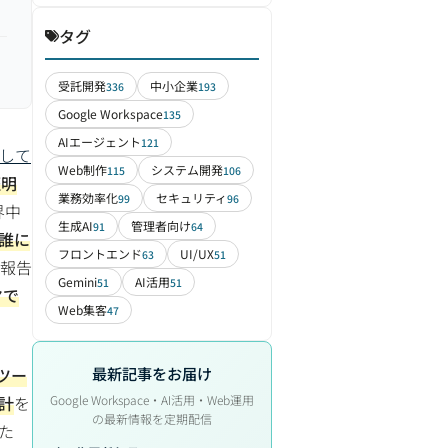
タグ
受託開発
中小企業
336
193
Google Workspace
135
AIエージェント
121
視して
Web制作
システム開発
115
106
証明
業務効率化
セキュリティ
99
96
界中
生成AI
管理者向け
91
64
を誰に
フロントエンド
UI/UX
63
51
報告
Gemini
AI活用
51
51
ヤで
Web集客
47
最新記事をお届け
部ツー
計
を
Google Workspace・AI活用・Web運用
の最新情報を定期配信
た