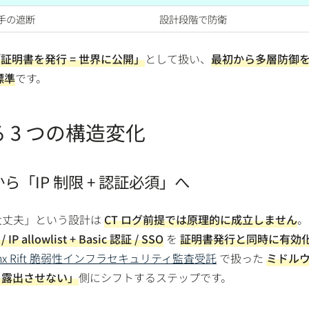
手の遮断
設計段階で防衛
証明書を発行 = 世界に公開」
として扱い、
最初から多層防御
標準
です。
 3 つの構造変化
」から「IP 制限 + 認証必須」へ
ら大丈夫」という設計は
CT ログ前提では原理的に成立しません
。
 / IP allowlist + Basic 認証 / SSO
を
証明書発行と同時に有効
inx Rift 脆弱性インフラセキュリティ監査受託
で扱った
ミドル
も露出させない」
側にシフトするステップです。