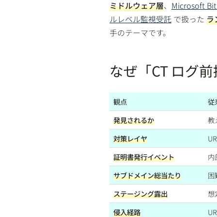
ミドルウェア層
、
Microsoft
ルレベル監視受託
で扱った
ラ
手のテーマです。
なぜ「CT ログ
観点
従
発見されるか
教
対策レイヤ
U
証明書発行イベント
内
サブドメイン総当たり
困
ステージング露出
想
侵入経路
U