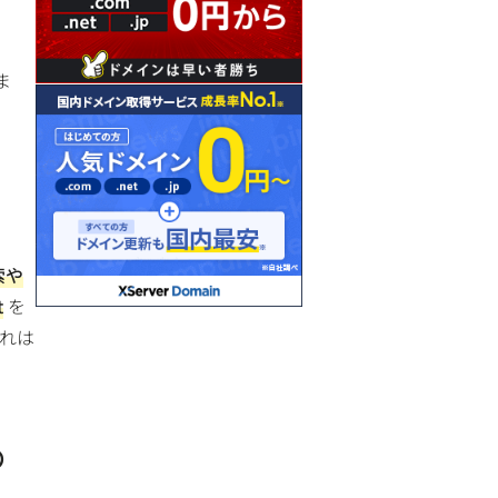
ま
。
索や
t
を
れは
め