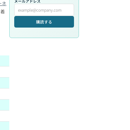
メールアドレス
ーネ
未着
購読する