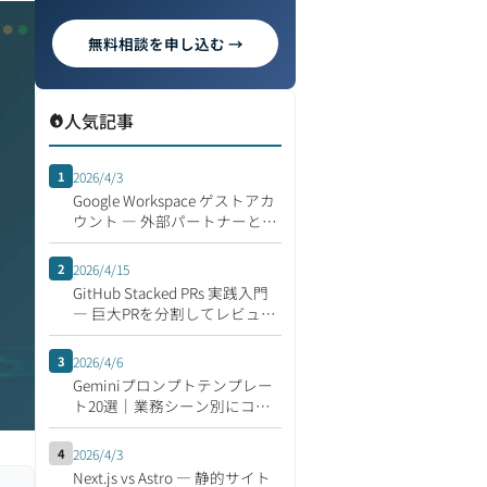
無料相談を申し込む →
人気記事
1
2026/4/3
Google Workspace ゲストアカ
ウント ― 外部パートナーとの
安全な共同作業
2
2026/4/15
GitHub Stacked PRs 実践入門
― 巨大PRを分割してレビュー
速度を倍にする開発フロー
3
2026/4/6
Geminiプロンプトテンプレー
ト20選｜業務シーン別にコピ
ペで使える集
4
2026/4/3
Next.js vs Astro ― 静的サイト