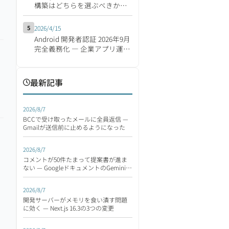
構築はどちらを選ぶべきか
【2026年版】
5
2026/4/15
Android 開発者認証 2026年9月
完全義務化 ― 企業アプリ運営
の影響と移行対応チェックリ
スト
最新記事
2026/8/7
BCCで受け取ったメールに全員返信 —
Gmailが送信前に止めるようになった
2026/8/7
コメントが50件たまって提案書が進ま
ない — GoogleドキュメントのGeminiが
読んで返す
2026/8/7
開発サーバーがメモリを食い潰す問題
に効く — Next.js 16.3の3つの変更