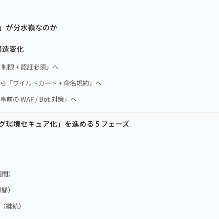
計」が分水嶺なのか
構造変化
P 制限 + 認証必須」へ
から「ワイルドカード + 命名規約」へ
前の WAF / Bot 対策」へ
グ環境セキュア化」を進める 5 フェーズ
）
）
 週間）
週間）
ー（継続）