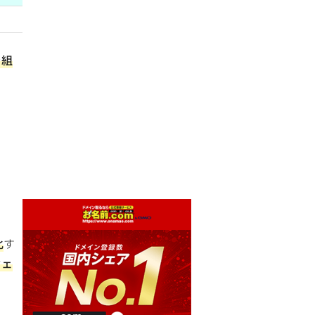
を組
化
す
ウェ