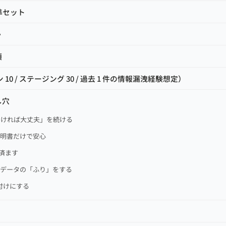
準セット
か
項
 10 / ステージング 30 / 過去 1 件の情報漏洩経験想定）
し穴
有しなければ大丈夫」を続ける
証明書だけで安心
で済ます
ミーデータの「ふり」をする
後付けにする