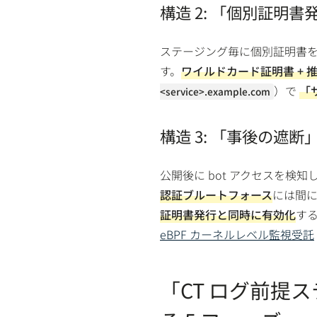
構造 2: 「個別証明
ステージング毎に個別証明書
す。
ワイルドカード証明書 +
）で
「
<service>.example.com
構造 3: 「事後の遮断」
公開後に bot アクセスを検
認証ブルートフォース
には間
証明書発行と同時に有効化
す
eBPF カーネルレベル監視受託
「CT ログ前提