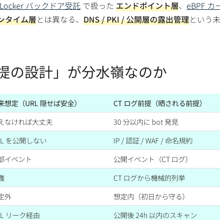
 BitLocker バックドア受託
で扱った
エンドポイント層
、
eBPF カ
ンタイム層
とは異なる、
DNS / PKI / 公開層の露出管理
という
前提の設計」が分水嶺なのか
来想定（URL 隠せば安全）
CT ログ前提（晒される前提）
えなければ大丈夫
30 分以内に bot 発見
RL を公開しない
IP / 認証 / WAF / 命名規約
部イベント
公開イベント（CT ログ）
難
CT ログから機械的列挙
定外
想定内（初日から守る）
RL リーク経由
公開後 24h 以内のスキャン