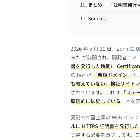
まとめ — 「証明書発行
Sources
2026 年 5 月 21 日、Zenn に
U
みた
が公開され、開発者コミ
書を発行した瞬間
に
Certifi
の bot が
「新規ドメイン」
と
も教えていない」検証サイト
されています。これは
「ステー
原理的に破綻している
ことを
受託で中堅企業の Web イン
ルに HTTPS 証明書を発行
実装する必要を意味します。