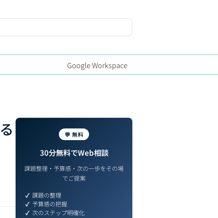
Google Workspace
れる
💬 無料
30分無料でWeb相談
課題整理・予算感・次の一歩をその場
でご提案
課題の整理
予算感の把握
次のステップ明確化