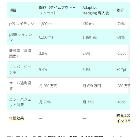
既存（タイムアウト +
Adaptive
項目
差分
リトライ）
Hedging 導入後
p99 レイテンシ
1,800 ms
470 ms
-74%
p999 レイテン
6,200 ms
1,180 ms
-81%
シ
離脱率（決済
3.8%
2.6%
-1.2pt
画面）
コンバージョ
5.4%
6.1%
+0.7pt
ン率
サーバ過剰投
月 980 万円
月 620 万円
-360 万円
資
エラーバジェ
月 78%
月 32%
-46pt
ット消費
約 6,200 
年間効果
—
—
インフラ削