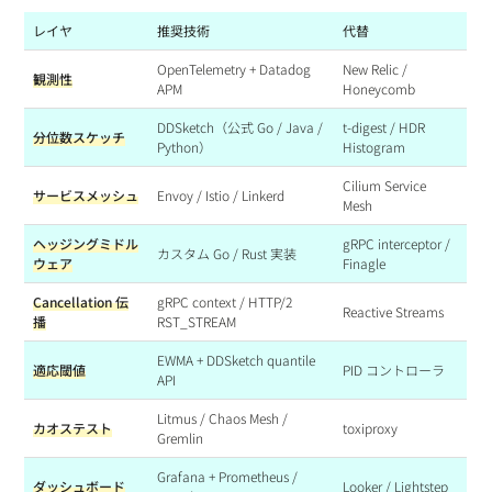
レイヤ
推奨技術
代替
OpenTelemetry + Datadog
New Relic /
観測性
APM
Honeycomb
DDSketch（公式 Go / Java /
t-digest / HDR
分位数スケッチ
Python）
Histogram
Cilium Service
サービスメッシュ
Envoy / Istio / Linkerd
Mesh
ヘッジングミドル
gRPC interceptor /
カスタム Go / Rust 実装
ウェア
Finagle
Cancellation 伝
gRPC context / HTTP/2
Reactive Streams
播
RST_STREAM
EWMA + DDSketch quantile
適応閾値
PID コントローラ
API
Litmus / Chaos Mesh /
カオステスト
toxiproxy
Gremlin
Grafana + Prometheus /
ダッシュボード
Looker / Lightstep