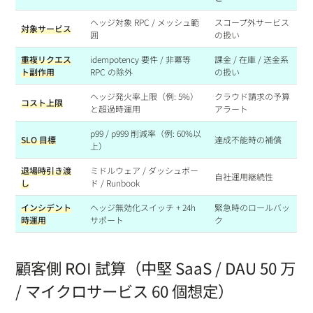
ヘッジ対象 RPC / メッシュ範
スコープ外サービス
対象サービス
囲
の扱い
重複リクエス
idempotency 要件 / 非冪等
課金 / 在庫 / 送金系
ト副作用
RPC の除外
の扱い
ヘッジ発火率上限（例: 5%）
クラウド請求の予算
コスト上限
と超過時運用
アラート
p99 / p999 削減率（例: 60%以
SLO 目標
達成不能時の補償
上）
退場時引き渡
ミドルウェア / ダッシュボー
自社運用継続性
し
ド / Runbook
インシデント
ヘッジ無効化スイッチ + 24h
緊急時のロールバッ
時運用
サポート
ク
顧客側 ROI 試算（中堅 SaaS / DAU 50 万
/ マイクロサービス 60 個想定）