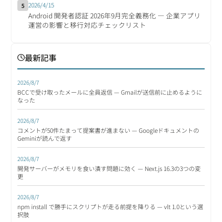
2026/4/15
5
Android 開発者認証 2026年9月完全義務化 ― 企業アプリ
運営の影響と移行対応チェックリスト
最新記事
2026/8/7
BCCで受け取ったメールに全員返信 — Gmailが送信前に止めるように
なった
2026/8/7
コメントが50件たまって提案書が進まない — Googleドキュメントの
Geminiが読んで返す
2026/8/7
開発サーバーがメモリを食い潰す問題に効く — Next.js 16.3の3つの変
更
2026/8/7
npm install で勝手にスクリプトが走る前提を降りる — vlt 1.0という選
択肢