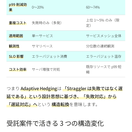
p99 削減効
0〜20%
60〜74%
果
上位 1〜5% のみ（限
重複コスト
失敗時のみ（多発）
定）
適用範囲
単一サービス
サービスメッシュ全体
観測性
サマリベース
分位数の連続観測
SLO 影響
エラーバジェット消費
エラーバジェット温存
既存リソースで p99 短
コスト効率
サーバ増強で対処
縮
つまり
Adaptive Hedging
は
「Straggler は失敗ではなく遅
延である」
という設計思想に基づき、
「失敗対応」から
「遅延対応」へ
という
構造転換
を意味します。
受託案件で活きる 3 つの構造変化