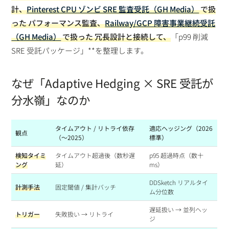
計
、
Pinterest CPU ゾンビ SRE 監査受託（GH Media）
で扱
った
パフォーマンス監査
、
Railway/GCP 障害事業継続受託
（GH Media）
で扱った
冗長設計
と接続して、
「p99 削減
SRE 受託パッケージ」**を整理します。
なぜ「Adaptive Hedging × SRE 受託が
分水嶺」なのか
タイムアウト / リトライ依存
適応ヘッジング（2026
観点
（〜2025）
標準）
検知タイミ
タイムアウト超過後（数秒遅
p95 超過時点（数十
ング
延）
ms）
DDSketch リアルタイ
計測手法
固定閾値 / 集計バッチ
ム分位数
遅延扱い → 並列ヘッ
トリガー
失敗扱い → リトライ
ジ