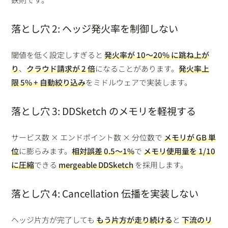
落とし穴 2: ヘッジ発火率を制御しない
閾値を低く設定しすぎると
発火率が 10〜20% に跳ね上が
り
、
クラウド請求が 2 倍
になることがあります。
発火率上
限 5% + 自動絞り込み
をミドルウェアで実装します。
落とし穴 3: DDSketch のメモリを軽視する
サービス数 × エンドポイント数 × 分位数で
メモリが GB 単
位
に膨らみます。
相対誤差 0.5〜1%
で
メモリ使用量を 1/10
に圧縮
できる
mergeable DDSketch
を採用します。
落とし穴 4: Cancellation 伝播を実装しない
ヘッジ片方が完了しても
もう片方が走り続ける
と
下流のリ