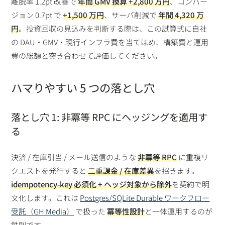
離脱率 1.2pt 改善で
年間 GMV 換算 +2,800 万円
、コンバー
ジョン 0.7pt で
+1,500 万円
、サーバ削減で
年間 4,320 万
円
。投資回収の見込みを判断する際は、この試算式に自社
の DAU・GMV・現行インフラ費を当てはめ、構築費と運用
費の総額と突き合わせて評価してください。
ハマりやすい 5 つの落とし穴
落とし穴 1: 非冪等 RPC にヘッジングを適用す
る
決済 / 在庫引当 / メール送信のような
非冪等 RPC
に重複リ
クエストを発行すると
二重課金 / 在庫差異
を招きます。
idempotency-key 必須化 + ヘッジ対象から除外
を契約で明
文化します。これは
Postgres/SQLite Durable ワークフロー
受託（GH Media）
で扱った
冪等性設計
と一体運用するのが
鉄則です。