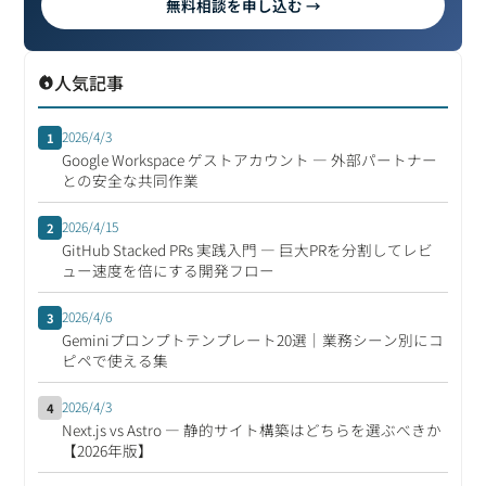
無料相談を申し込む →
人気記事
2026/4/3
1
Google Workspace ゲストアカウント ― 外部パートナー
との安全な共同作業
2026/4/15
2
GitHub Stacked PRs 実践入門 ― 巨大PRを分割してレビ
ュー速度を倍にする開発フロー
2026/4/6
3
Geminiプロンプトテンプレート20選｜業務シーン別にコ
ピペで使える集
2026/4/3
4
Next.js vs Astro ― 静的サイト構築はどちらを選ぶべきか
【2026年版】