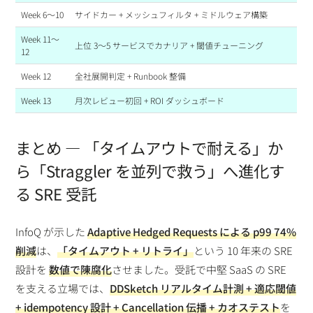
Week 6〜10
サイドカー + メッシュフィルタ + ミドルウェア構築
Week 11〜
上位 3〜5 サービスでカナリア + 閾値チューニング
12
Week 12
全社展開判定 + Runbook 整備
Week 13
月次レビュー初回 + ROI ダッシュボード
まとめ — 「タイムアウトで耐える」か
ら「Straggler を並列で救う」へ進化す
る SRE 受託
InfoQ が示した
Adaptive Hedged Requests による p99 74%
削減
は、
「タイムアウト + リトライ」
という 10 年来の SRE
設計を
数値で陳腐化
させました。受託で中堅 SaaS の SRE
を支える立場では、
DDSketch リアルタイム計測 + 適応閾値
+ idempotency 設計 + Cancellation 伝播 + カオステスト
を