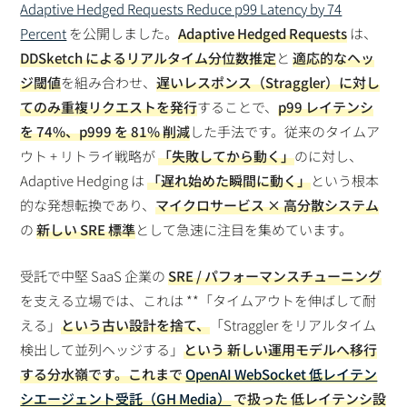
Adaptive Hedged Requests Reduce p99 Latency by 74
Percent
を公開しました。
Adaptive Hedged Requests
は、
DDSketch によるリアルタイム分位数推定
と
適応的なヘッ
ジ閾値
を組み合わせ、
遅いレスポンス（Straggler）に対し
てのみ重複リクエストを発行
することで、
p99 レイテンシ
を 74%、p999 を 81% 削減
した手法です。従来のタイムア
ウト + リトライ戦略が
「失敗してから動く」
のに対し、
Adaptive Hedging は
「遅れ始めた瞬間に動く」
という根本
的な発想転換であり、
マイクロサービス × 高分散システム
の
新しい SRE 標準
として急速に注目を集めています。
受託で中堅 SaaS 企業の
SRE / パフォーマンスチューニング
を支える立場では、これは **「タイムアウトを伸ばして耐
える」
という古い設計を捨て、
「Straggler をリアルタイム
検出して並列ヘッジする」
という
新しい運用モデル
へ移行
する分水嶺です。これまで
OpenAI WebSocket 低レイテン
シエージェント受託（GH Media）
で扱った
低レイテンシ設