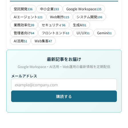
受託開発
中小企業
Google Workspace
336
193
135
AIエージェント
Web制作
システム開発
121
115
106
業務効率化
セキュリティ
生成AI
99
96
91
管理者向け
フロントエンド
UI/UX
Gemini
64
63
51
51
AI活用
Web集客
51
47
最新記事をお届け
Google Workspace・AI活用・Web運用の最新情報を定期配信
メールアドレス
購読する