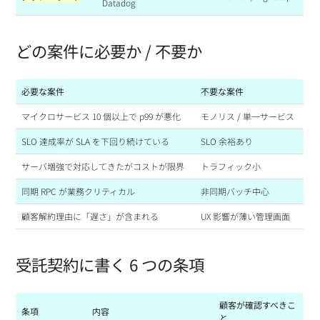
Datadog
どの案件に必要か / 不要か
必要な案件
不要な案件
マイクロサービス 10 個以上で p99 が悪化
モノリス / 単一サービス
SLO 達成率が SLA を下回り続けている
SLO 余裕あり
サーバ増強で対応してきたがコストが限界
トラフィック小
同期 RPC が業務クリティカル
非同期バッチ中心
顧客解約理由に「遅さ」が含まれる
UX 影響が薄い管理画面
受託契約に書く 6 つの条項
顧客が確認すべきこ
条項
内容
と