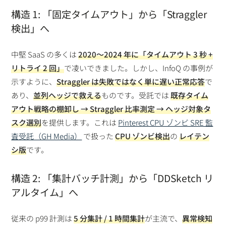
構造 1: 「固定タイムアウト」から「Straggler
検出」へ
中堅 SaaS の多くは
2020〜2024 年に「タイムアウト 3 秒 +
リトライ 2 回」
で凌いできました。しかし、InfoQ の事例が
示すように、
Straggler は失敗ではなく単に遅い正常応答
で
あり、
並列ヘッジで救える
ものです。受託では
既存タイム
アウト戦略の棚卸し → Straggler 比率測定 → ヘッジ対象タ
スク選別
を提供します。これは
Pinterest CPU ゾンビ SRE 監
査受託（GH Media）
で扱った
CPU ゾンビ検出
の
レイテン
シ版
です。
構造 2: 「集計バッチ計測」から「DDSketch リ
アルタイム」へ
従来の p99 計測は
5 分集計 / 1 時間集計
が主流で、
異常検知