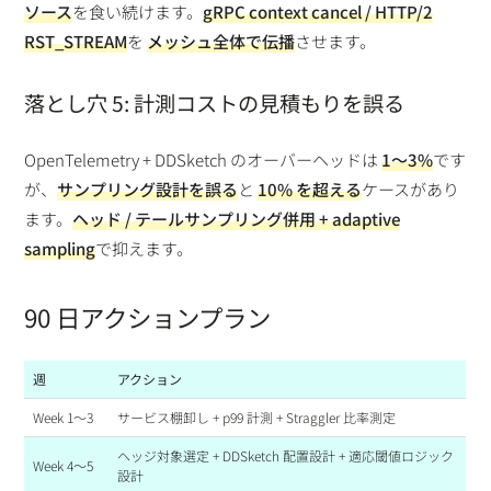
ソース
を食い続けます。
gRPC context cancel / HTTP/2
RST_STREAM
を
メッシュ全体で伝播
させます。
落とし穴 5: 計測コストの見積もりを誤る
OpenTelemetry + DDSketch のオーバーヘッドは
1〜3%
です
が、
サンプリング設計を誤る
と
10% を超える
ケースがあり
ます。
ヘッド / テールサンプリング併用 + adaptive
sampling
で抑えます。
90 日アクションプラン
週
アクション
Week 1〜3
サービス棚卸し + p99 計測 + Straggler 比率測定
ヘッジ対象選定 + DDSketch 配置設計 + 適応閾値ロジック
Week 4〜5
設計