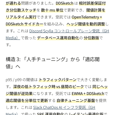
が遅れる
問題がありました。
DDSketch
は
相対誤差保証付
き分位数スケッチ
を
数十 ms 単位
で更新でき、
閾値計算を
リアルタイム実行
できます。受託では
OpenTelemetry +
DDSketch サイドカー
を組み込み、
ヘッジ閾値を動的調整
し
ます。これは
Discord Scylla コントロールプレーン受託（GH
Media）
で扱った
データベース運用自動化
の
分位数版
で
す。
構造 3: 「人手チューニング」から「適応閾
値」へ
p95 / p99 の閾値は
トラフィックパターン
で大きく変動しま
す。
深夜の低トラフィック時 vs 昼間のピーク
では
同じヘッ
ジ閾値が逆効果
になります。受託では
EWMA + DDSketch
で
適応閾値を分単位で更新
する
自律チューニング基盤
を提供
します。これは
Slack ChatOps AI インフラ受託（GH
Media）
で扱った
SRE 運用自動化
の
レイテンシ最適化版
で