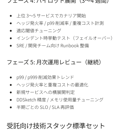
フェーズ 4: パイロット展開（3〜4 週間）
上位 3〜5 サービスでカナリア開始
ヘッジ発火率 / p99 削減率 / 重複コスト計測
適応閾値チューニング
インシデント時挙動テスト（フェイルオーバー）
SRE / 開発チーム向け Runbook 整備
フェーズ 5: 月次運用レビュー（継続）
p99 / p999 削減効果トレンド
ヘッジ発火率と重複コストの最適化
新規サービスへの横展開判定
DDSketch 精度 / メモリ使用量チューニング
半期ごとの SLO / SLA 再評価
受託向け技術スタック標準セット