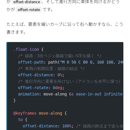
が
、そして進行方向に車体を向けるかどう
offset-distance
かが
です。
offset-rotate
たとえば、要素を緩いカーブに沿って右へ動かすなら、こう
書きます。
.float-icon
 {
  /* 線路：3次ベジェ曲線で緩いS字を描く */
  offset-path
: path(
"M 0 50 C 80 0, 160 100, 240 5
  /* 車両の初期位置：線路の始点 */
  offset-distance
: 
0
%
;
  /* 進行方向に要素を向けない（アイコンを水平に保つ） */
  offset-rotate
: 
0
deg
;
  animation
: move-along 
6
s
 ease-in-out
 infinite
 al
}
@keyframes
 move-along
 {
  to
 {
    offset-distance
: 
100
%
; 
/* 線路の終点まで走らせる 