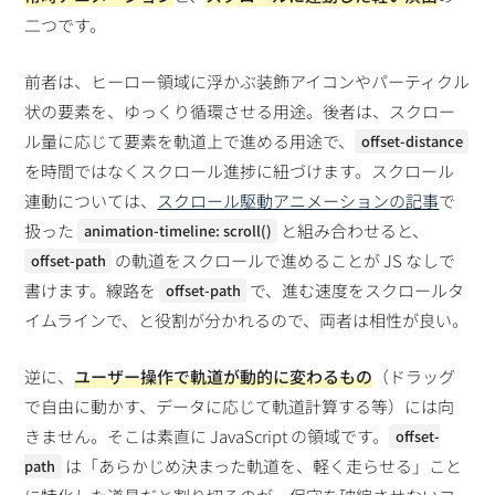
二つです。
前者は、ヒーロー領域に浮かぶ装飾アイコンやパーティクル
状の要素を、ゆっくり循環させる用途。後者は、スクロー
ル量に応じて要素を軌道上で進める用途で、
offset-distance
を時間ではなくスクロール進捗に紐づけます。スクロール
連動については、
スクロール駆動アニメーションの記事
で
扱った
と組み合わせると、
animation-timeline: scroll()
の軌道をスクロールで進めることが JS なしで
offset-path
書けます。線路を
で、進む速度をスクロールタ
offset-path
イムラインで、と役割が分かれるので、両者は相性が良い。
逆に、
ユーザー操作で軌道が動的に変わるもの
（ドラッグ
で自由に動かす、データに応じて軌道計算する等）には向
きません。そこは素直に JavaScript の領域です。
offset-
は「あらかじめ決まった軌道を、軽く走らせる」こと
path