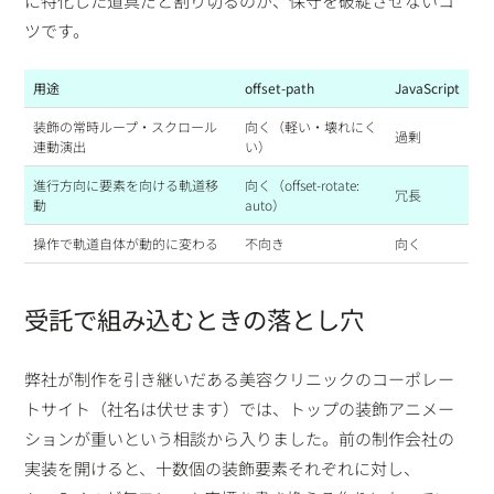
に特化した道具だと割り切るのが、保守を破綻させないコ
ツです。
用途
offset-path
JavaScript
装飾の常時ループ・スクロール
向く（軽い・壊れにく
過剰
連動演出
い）
進行方向に要素を向ける軌道移
向く（offset-rotate:
冗長
動
auto）
操作で軌道自体が動的に変わる
不向き
向く
受託で組み込むときの落とし穴
弊社が制作を引き継いだある美容クリニックのコーポレー
トサイト（社名は伏せます）では、トップの装飾アニメー
ションが重いという相談から入りました。前の制作会社の
実装を開けると、十数個の装飾要素それぞれに対し、