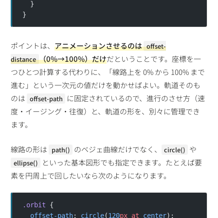
  }
}
ポイントは、
アニメーションさせるのは
offset-
（0%→100%）だけ
だということです。座標を一
distance
つひとつ計算する代わりに、「線路上を 0% から 100% まで
進む」という一次元の値だけを動かせばよい。軌道そのも
のは
に固定されているので、進行のさせ方（速
offset-path
度・イージング・往復）と、軌道の形を、別々に管理でき
ます。
線路の形は
のベジェ曲線だけでなく、
や
path()
circle()
といった基本図形でも指定できます。たとえば要
ellipse()
素を円周上で回したいなら次のようになります。
.orbit
 {
  offset-path
: 
circle
(
120
px
 at
 center
);