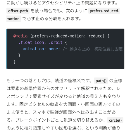
に動かし続けるとアクセシビリティ上の問題になります。
を使う場合でも、次のように
offset-path
prefers-reduced-
で必ず止める分岐を入れます。
motion
@media
 (prefers-reduced-motion: reduce) {
  .float-icon
, 
.orbit
 {
    animation
: 
none
; 
/* 動きを止め、初期位置に固定 */
  }
}
もう一つの落とし穴は、軌道の座標系です。
の座標
path()
は要素の基準位置からのオフセットで解釈されるため、レ
スポンシブで要素サイズが変わると軌道の見え方も変わり
ます。固定ピクセルの軌道を大画面・小画面の両方でその
まま使うと、スマホで装飾が画面外へはみ出すことがあ
る。ブレークポイントごとに軌道を切り替えるか、
circle()
のように相対指定しやすい図形を選ぶ、という判断が要り