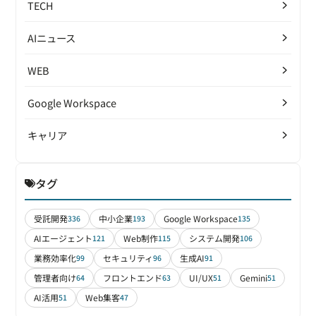
TECH
AIニュース
WEB
Google Workspace
キャリア
タグ
受託開発
中小企業
Google Workspace
336
193
135
AIエージェント
Web制作
システム開発
121
115
106
業務効率化
セキュリティ
生成AI
99
96
91
管理者向け
フロントエンド
UI/UX
Gemini
64
63
51
51
AI活用
Web集客
51
47