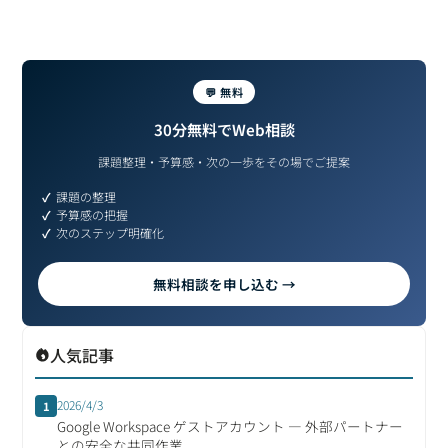
💬 無料
30分無料でWeb相談
課題整理・予算感・次の一歩をその場でご提案
課題の整理
予算感の把握
次のステップ明確化
無料相談を申し込む →
人気記事
2026/4/3
1
Google Workspace ゲストアカウント ― 外部パートナー
との安全な共同作業