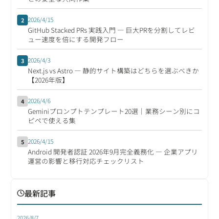
2026/4/15
2
GitHub Stacked PRs 実践入門 ― 巨大PRを分割してレビ
ュー速度を倍にする開発フロー
2026/4/3
3
Next.js vs Astro ― 静的サイト構築はどちらを選ぶべきか
【2026年版】
2026/4/6
4
Geminiプロンプトテンプレート20選｜業務シーン別にコ
ピペで使える集
2026/4/15
5
Android 開発者認証 2026年9月完全義務化 ― 企業アプリ
運営の影響と移行対応チェックリスト
最新記事
2026/8/7