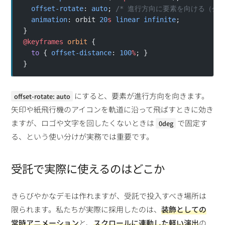
  offset-rotate
: 
auto
; 
/* 進行方向に要素を向ける（公転
  animation
: orbit 
20
s
 linear
 infinite
;
}
@keyframes
 orbit
 {
  to
 { 
offset-distance
: 
100
%
; }
}
にすると、要素が進行方向を向きます。
offset-rotate: auto
矢印や紙飛行機のアイコンを軌道に沿って飛ばすときに効き
ますが、ロゴや文字を回したくないときは
で固定す
0deg
る、という使い分けが実務では重要です。
受託で実際に使えるのはどこか
きらびやかなデモは作れますが、受託で投入すべき場所は
限られます。私たちが実際に採用したのは、
装飾としての
常時アニメーション
と、
スクロールに連動した軽い演出
の