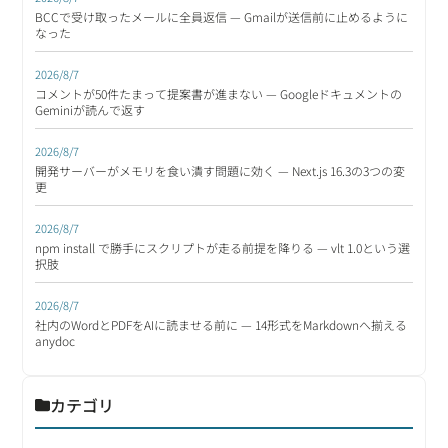
BCCで受け取ったメールに全員返信 — Gmailが送信前に止めるように
なった
2026/8/7
コメントが50件たまって提案書が進まない — Googleドキュメントの
Geminiが読んで返す
2026/8/7
開発サーバーがメモリを食い潰す問題に効く — Next.js 16.3の3つの変
更
2026/8/7
npm install で勝手にスクリプトが走る前提を降りる — vlt 1.0という選
択肢
2026/8/7
社内のWordとPDFをAIに読ませる前に — 14形式をMarkdownへ揃える
anydoc
カテゴリ