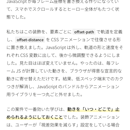
JavaScript が毎フレーム座標を書き換える作りになってい
て、スマホでスクロールするとヒーロー全体がもたつく状
態でした。
私たちはこの装飾を、要素ごとに
で軌道を定義
offset-path
し、
を CSS アニメーションで往復させる形
offset-distance
に置き換えました。JavaScript は外し、軌道の形と速度をそ
れぞれ CSS 変数に出して、後から微調整できるようにしま
した。見た目はほぼ変えていません。やったのは、毎フレ
ーム JS が計算していた動きを、ブラウザが得意な宣言的な
動きに寄せ替えただけです。結果、低スペック端末でのカク
つきが解消し、JavaScript のバンドルからアニメーション
用ライブラリを一つ丸ごと外せました。
この案件で一番効いた学びは、
動きを「いつ・どこで」止
められるようにしておくこと
でした。装飾アニメーション
は、ユーザーが「視差効果を減らす」設定をしている場合