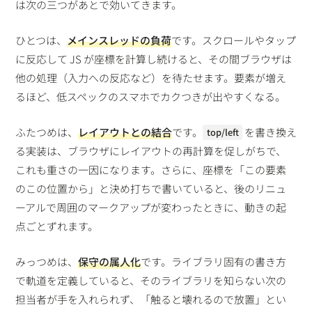
は次の三つがあとで効いてきます。
ひとつは、
メインスレッドの負荷
です。スクロールやタップ
に反応して JS が座標を計算し続けると、その間ブラウザは
他の処理（入力への反応など）を待たせます。要素が増え
るほど、低スペックのスマホでカクつきが出やすくなる。
ふたつめは、
レイアウトとの結合
です。
を書き換え
top/left
る実装は、ブラウザにレイアウトの再計算を促しがちで、
これも重さの一因になります。さらに、座標を「この要素
のこの位置から」と決め打ちで書いていると、後のリニュ
ーアルで周囲のマークアップが変わったときに、動きの起
点ごとずれます。
みっつめは、
保守の属人化
です。ライブラリ固有の書き方
で軌道を定義していると、そのライブラリを知らない次の
担当者が手を入れられず、「触ると壊れるので放置」とい