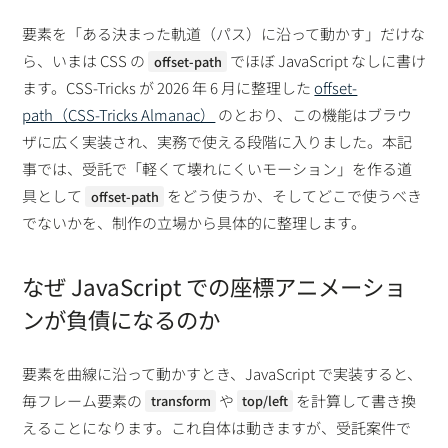
要素を「ある決まった軌道（パス）に沿って動かす」だけな
ら、いまは CSS の
でほぼ JavaScript なしに書け
offset-path
ます。CSS-Tricks が 2026 年 6 月に整理した
offset-
path（CSS-Tricks Almanac）
のとおり、この機能はブラウ
ザに広く実装され、実務で使える段階に入りました。本記
事では、受託で「軽くて壊れにくいモーション」を作る道
具として
をどう使うか、そしてどこで使うべき
offset-path
でないかを、制作の立場から具体的に整理します。
なぜ JavaScript での座標アニメーショ
ンが負債になるのか
要素を曲線に沿って動かすとき、JavaScript で実装すると、
毎フレーム要素の
や
を計算して書き換
transform
top/left
えることになります。これ自体は動きますが、受託案件で