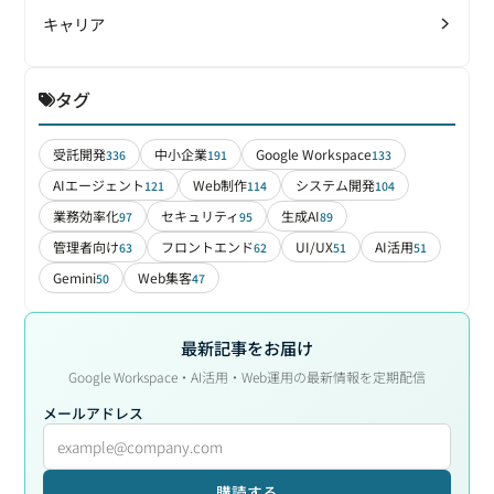
キャリア
タグ
受託開発
中小企業
Google Workspace
336
191
133
AIエージェント
Web制作
システム開発
121
114
104
業務効率化
セキュリティ
生成AI
97
95
89
管理者向け
フロントエンド
UI/UX
AI活用
63
62
51
51
Gemini
Web集客
50
47
最新記事をお届け
Google Workspace・AI活用・Web運用の最新情報を定期配信
メールアドレス
購読する