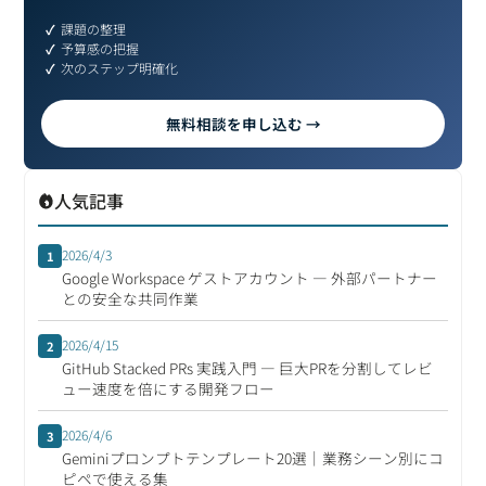
課題の整理
予算感の把握
次のステップ明確化
無料相談を申し込む →
人気記事
2026/4/3
1
Google Workspace ゲストアカウント ― 外部パートナー
との安全な共同作業
2026/4/15
2
GitHub Stacked PRs 実践入門 ― 巨大PRを分割してレビ
ュー速度を倍にする開発フロー
2026/4/6
3
Geminiプロンプトテンプレート20選｜業務シーン別にコ
ピペで使える集