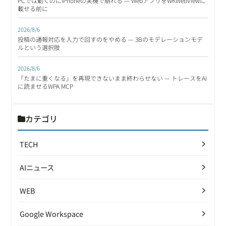
PCでは動くのにiPhoneの実機で崩れる — WebアプリをWKWebViewに
載せる前に
2026/8/6
投稿の通報対応を人力で回すのをやめる — 3Bのモデレーションモデ
ルという選択肢
2026/8/6
「たまに重くなる」を再現できないまま終わらせない — トレースをAI
に読ませるWPA MCP
カテゴリ
TECH
AIニュース
WEB
Google Workspace