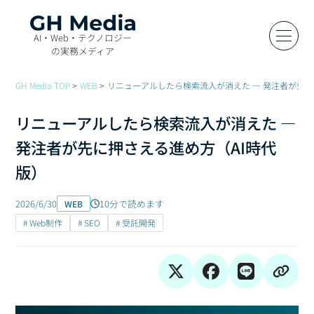
AI・Web・テクノロジー
の実務メディア
GH Media TOP
WEB
リニューアルしたら検索流入が消えた — 発注者が先に
リニューアルしたら検索流入が消えた —
発注者が先に押さえる進め方（AI時代
版）
2026/6/30
10分で読めます
WEB
# Web制作
# SEO
# 受託開発