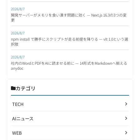
2026/8/7
開発サーバーがメモリを食い潰す問題に効く — Next.js 16.3の3つの変
更
2026/8/7
npm install で勝手にスクリプトが走る前提を降りる — vlt 1.0という選
択肢
2026/8/7
社内のWordとPDFをAIに読ませる前に — 14形式をMarkdownへ揃える
anydoc
カテゴリ
TECH
AIニュース
WEB