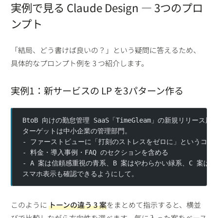
実例で見る Claude Design ― 3つのプロ
ンプト
「結局、どう書けば良いの？」という疑問に答えるため、
具体的なプロンプト例を 3 つ紹介します。
実例1：新サービスの LP を3パターン作る
BtoB 向けの勤怠管理 SaaS「TimeGleam」の新規リリース用
ターゲットは中小企業の管理部門。
- ファーストビューに「打刻のストレスをゼロに」というコピ
- 料金・導入事例・FAQ のセクションを含める
- A 案は信頼感重視の青系、B 案はやわらかい緑系、C 案は
スマホ表示も確認できるようにして。
このように
トーンの違う 3 案
をまとめて指示すると、横並
びで比較しながら方向性を選べます。気に入った案をベース