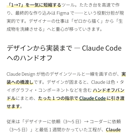
「1→7」を一気に短縮する
ツール。たたき台を高速で作
り、最終的な作り込みは Figma で——という役割分担が現
実的です。デザイナーの仕事は「ゼロから描く」から「生
成物を洗練させる」へと重心が移っていきます。
デザインから実装まで ― Claude Code
へのハンドオフ
Claude Design が他のデザインツールと一線を画すのが、
実
装への橋渡し
です。デザインが固まると、Claude は色・タ
イポグラフィ・コンポーネントなどを含む
ハンドオフバン
ドル
にまとめ、
たった 1 つの指示で
Claude Code
に引き渡
せます
。
従来は「デザイナーに依頼（3〜5 日）→ コーダーに依頼
（3〜5 日）」と最低 1 週間かかっていた工程が、
Claude