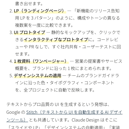
書き出せます。
LP（ランディングページ）
— 「新機能のリリース告知
用 LP を 3 パターン」のように、構成やトーンの異なる
複数案を一度に比較できます。
UI プロトタイプ
— 静的なモックアップを、クリックで
きる
インタラクティブなプロトタイプ
に。コードレビ
ューや PR なしで、すぐ社内共有・ユーザーテストに回
せます。
1 枚資料（ワンページャー）
— 営業の提案書やサービス
概要を、ブランドに沿った 1 枚にまとめられます。
デザインシステムの適用
— チームのブランドガイドラ
インに沿った色・タイポグラフィ・コンポーネント
を、全プロジェクトに自動で反映します。
テキストからプロ品質の UI を生成するという発想は、
Google の
Stitch（テキストから UI を自動生成する AI デザイ
ンツール）
とも共通しています。Claude Design はそこに
「スライドや LP」「デザインシステムの自動適用」「実装