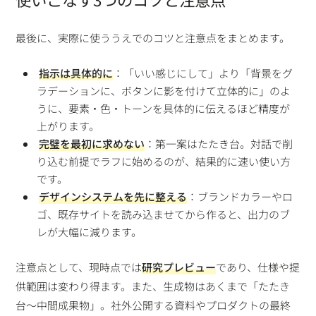
最後に、実際に使ううえでのコツと注意点をまとめます。
指示は具体的に
：「いい感じにして」より「背景をグ
ラデーションに、ボタンに影を付けて立体的に」のよ
うに、要素・色・トーンを具体的に伝えるほど精度が
上がります。
完璧を最初に求めない
：第一案はたたき台。対話で削
り込む前提でラフに始めるのが、結果的に速い使い方
です。
デザインシステムを先に整える
：ブランドカラーやロ
ゴ、既存サイトを読み込ませてから作ると、出力のブ
レが大幅に減ります。
注意点として、現時点では
研究プレビュー
であり、仕様や提
供範囲は変わり得ます。また、生成物はあくまで「たたき
台〜中間成果物」。社外公開する資料やプロダクトの最終