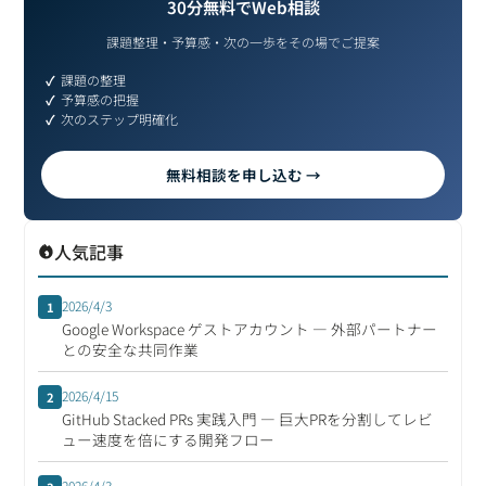
30分無料でWeb相談
課題整理・予算感・次の一歩をその場でご提案
課題の整理
予算感の把握
次のステップ明確化
無料相談を申し込む →
人気記事
2026/4/3
1
Google Workspace ゲストアカウント ― 外部パートナー
との安全な共同作業
2026/4/15
2
GitHub Stacked PRs 実践入門 ― 巨大PRを分割してレビ
ュー速度を倍にする開発フロー
2026/4/3