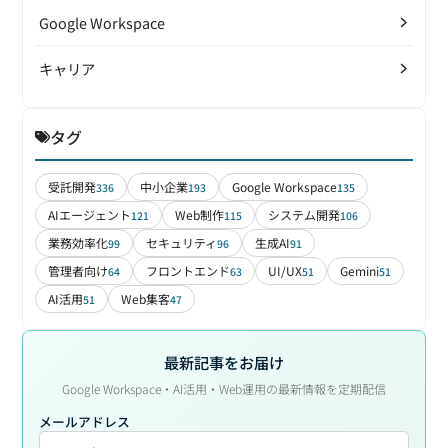
Google Workspace
キャリア
タグ
受託開発
中小企業
Google Workspace
336
193
135
AIエージェント
Web制作
システム開発
121
115
106
業務効率化
セキュリティ
生成AI
99
96
91
管理者向け
フロントエンド
UI/UX
Gemini
64
63
51
51
AI活用
Web集客
51
47
最新記事をお届け
Google Workspace・AI活用・Web運用の最新情報を定期配信
メールアドレス