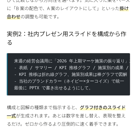
に「B 案の配色で、A 案のレイアウトにして」といった
掛け
合わせ
の調整も可能です。
実例2：社内プレゼン用スライドを構成から作
る
来週の経営会議用に「2026 年上期マーケ施策の振り返り」スラ
- 表紙 / サマリー / KPI 推移グラフ / 施策別の成果 / 
- KPI 推移は折れ線グラフ、施策別成果は棒グラフで図解
- 当社のブランドカラー（ネイビー×ターコイズ）で統一
最後に PPTX で書き出せるようにして。
構成と図解の種類まで指示すると、
グラフ付きのスライド
一式
が生成されます。あとは数字を差し替え、表現を整え
るだけ。ゼロから作るより圧倒的に速く着手できます。