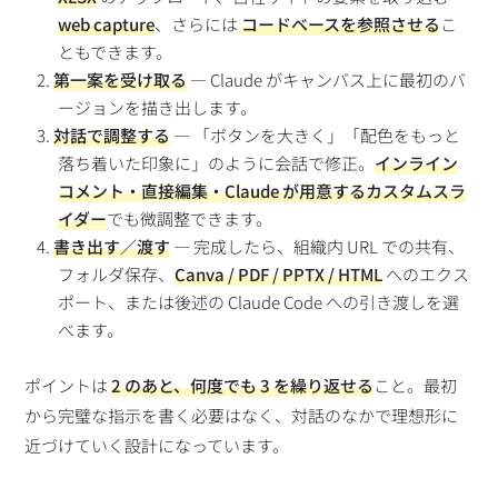
web capture
、さらには
コードベースを参照させる
こ
ともできます。
第一案を受け取る
— Claude がキャンバス上に最初のバ
ージョンを描き出します。
対話で調整する
— 「ボタンを大きく」「配色をもっと
落ち着いた印象に」のように会話で修正。
インライン
コメント・直接編集・Claude が用意するカスタムスラ
イダー
でも微調整できます。
書き出す／渡す
— 完成したら、組織内 URL での共有、
フォルダ保存、
Canva / PDF / PPTX / HTML
へのエクス
ポート、または後述の Claude Code への引き渡しを選
べます。
ポイントは
2 のあと、何度でも 3 を繰り返せる
こと。最初
から完璧な指示を書く必要はなく、対話のなかで理想形に
近づけていく設計になっています。