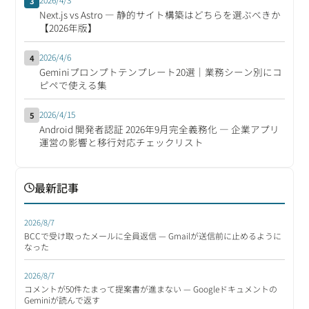
3
Next.js vs Astro ― 静的サイト構築はどちらを選ぶべきか
【2026年版】
2026/4/6
4
Geminiプロンプトテンプレート20選｜業務シーン別にコ
ピペで使える集
2026/4/15
5
Android 開発者認証 2026年9月完全義務化 ― 企業アプリ
運営の影響と移行対応チェックリスト
最新記事
2026/8/7
BCCで受け取ったメールに全員返信 — Gmailが送信前に止めるように
なった
2026/8/7
コメントが50件たまって提案書が進まない — Googleドキュメントの
Geminiが読んで返す