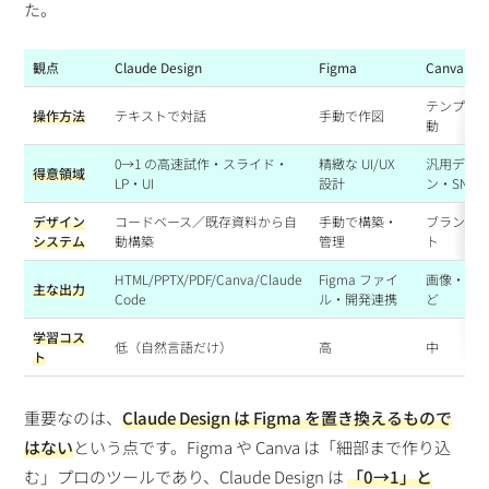
た。
観点
Claude Design
Figma
Canva
テンプレ
操作方法
テキストで対話
手動で作図
動
0→1 の高速試作・スライド・
精緻な UI/UX
汎用デザ
得意領域
LP・UI
設計
ン・SNS 
デザイン
コードベース／既存資料から自
手動で構築・
ブランド
システム
動構築
管理
ト
HTML/PPTX/PDF/Canva/Claude
Figma ファイ
画像・PDF
主な出力
Code
ル・開発連携
ど
学習コス
低（自然言語だけ）
高
中
ト
重要なのは、
Claude Design は Figma を置き換えるもので
はない
という点です。Figma や Canva は「細部まで作り込
む」プロのツールであり、Claude Design は
「0→1」と