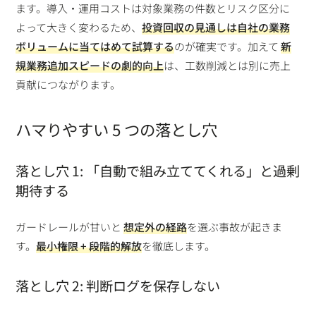
ます。導入・運用コストは対象業務の件数とリスク区分に
よって大きく変わるため、
投資回収の見通しは自社の業務
ボリュームに当てはめて試算する
のが確実です。加えて
新
規業務追加スピードの劇的向上
は、工数削減とは別に売上
貢献につながります。
ハマりやすい 5 つの落とし穴
落とし穴 1: 「自動で組み立ててくれる」と過剰
期待する
ガードレールが甘いと
想定外の経路
を選ぶ事故が起きま
す。
最小権限 + 段階的解放
を徹底します。
落とし穴 2: 判断ログを保存しない