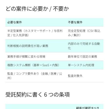
どの案件に必要か / 不要か
必要な案件
不要な案件
半定型業務（カスタマーサポート / 与信判
完全定型処理（CSV 取込
定 / 仕入先評価）
み / 集計）
内部のみで完結する自動
判断根拠の説明責任が高い業務
化
業務手順が頻繁に変わる現場
数年単位で固定の業務
複数システム横断（基幹 + SaaS + 内製）
単一システム内処理
監査 / コンプラ要件あり（金融 / 医療 / 公
監査対象外
共）
受託契約に書く 6 つの条項
顧客が確認すべき