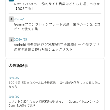
Next.js vs Astro ― 静的サイト構築はどちらを選ぶべきか
【2026年版】
2026/4/6
4
Geminiプロンプトテンプレート20選｜業務シーン別にコ
ピペで使える集
2026/4/15
5
Android 開発者認証 2026年9月完全義務化 ― 企業アプリ
運営の影響と移行対応チェックリスト
最新記事
2026/8/7
BCCで受け取ったメールに全員返信 — Gmailが送信前に止めるように
なった
2026/8/7
コメントが50件たまって提案書が進まない — Googleドキュメントの
Geminiが読んで返す