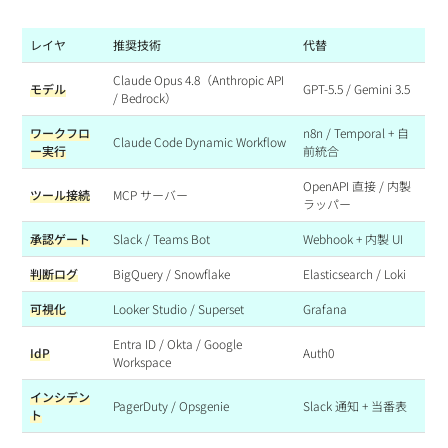
レイヤ
推奨技術
代替
Claude Opus 4.8（Anthropic API
モデル
GPT-5.5 / Gemini 3.5
/ Bedrock）
ワークフロ
n8n / Temporal + 自
Claude Code Dynamic Workflow
ー実行
前統合
OpenAPI 直接 / 内製
ツール接続
MCP サーバー
ラッパー
承認ゲート
Slack / Teams Bot
Webhook + 内製 UI
判断ログ
BigQuery / Snowflake
Elasticsearch / Loki
可視化
Looker Studio / Superset
Grafana
Entra ID / Okta / Google
IdP
Auth0
Workspace
インシデン
PagerDuty / Opsgenie
Slack 通知 + 当番表
ト