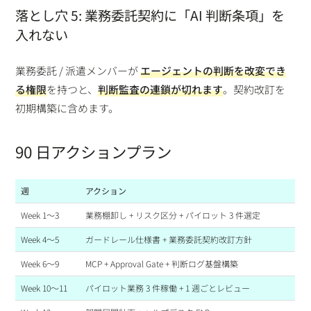
落とし穴 5: 業務委託契約に「AI 判断条項」を
入れない
業務委託 / 派遣メンバーが
エージェントの判断を改変でき
る権限
を持つと、
判断監査の連鎖が切れます
。契約改訂を
初期構築に含めます。
90 日アクションプラン
週
アクション
Week 1〜3
業務棚卸し + リスク区分 + パイロット 3 件選定
Week 4〜5
ガードレール仕様書 + 業務委託契約改訂方針
Week 6〜9
MCP + Approval Gate + 判断ログ基盤構築
Week 10〜11
パイロット業務 3 件稼働 + 1 週ごとレビュー