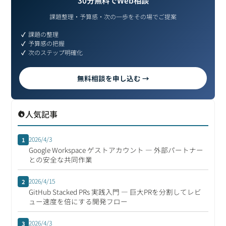
30分無料でWeb相談
課題整理・予算感・次の一歩をその場でご提案
課題の整理
予算感の把握
次のステップ明確化
無料相談を申し込む →
人気記事
2026/4/3
1
Google Workspace ゲストアカウント ― 外部パートナー
との安全な共同作業
2026/4/15
2
GitHub Stacked PRs 実践入門 ― 巨大PRを分割してレビ
ュー速度を倍にする開発フロー
2026/4/3
3