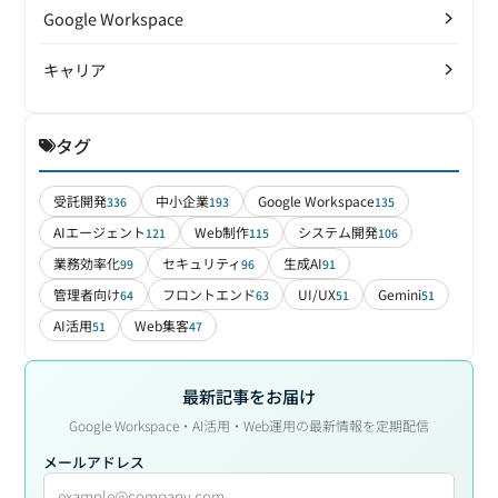
Google Workspace
キャリア
タグ
受託開発
中小企業
Google Workspace
336
193
135
AIエージェント
Web制作
システム開発
121
115
106
業務効率化
セキュリティ
生成AI
99
96
91
管理者向け
フロントエンド
UI/UX
Gemini
64
63
51
51
AI活用
Web集客
51
47
最新記事をお届け
Google Workspace・AI活用・Web運用の最新情報を定期配信
メールアドレス