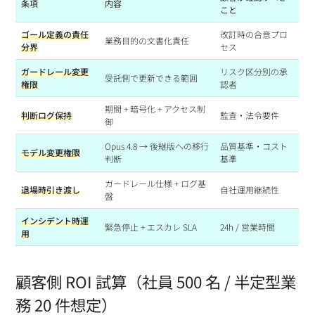
条項
内容
こと
ゴール定義の責任
改訂時の合意プロ
業務目的の文書化責任
分界
セス
ガードレール変更
リスク区分別の承
受託側で更新できる範囲
権限
認者
期間 + 暗号化 + アクセス制
判断ログ保持
監査・法令要件
御
Opus 4.8 → 後継版への移行
品質基準・コスト
モデル変更権限
判断
基準
ガードレール仕様 + ログ基
退場時引き渡し
自社運用継続性
盤
インシデント時運
緊急停止 + エスカレ SLA
24h / 営業時間
用
顧客側 ROI 試算（社員 500 名 / 半定型業
務 20 件想定）