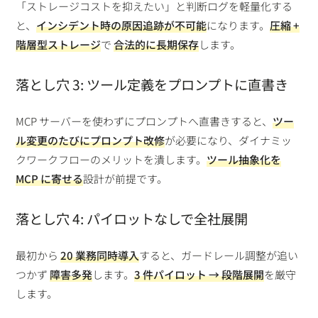
「ストレージコストを抑えたい」と判断ログを軽量化する
と、
インシデント時の原因追跡が不可能
になります。
圧縮 +
階層型ストレージ
で
合法的に長期保存
します。
落とし穴 3: ツール定義をプロンプトに直書き
MCP サーバーを使わずにプロンプトへ直書きすると、
ツー
ル変更のたびにプロンプト改修
が必要になり、ダイナミッ
クワークフローのメリットを潰します。
ツール抽象化を
MCP に寄せる
設計が前提です。
落とし穴 4: パイロットなしで全社展開
最初から
20 業務同時導入
すると、ガードレール調整が追い
つかず
障害多発
します。
3 件パイロット → 段階展開
を厳守
します。