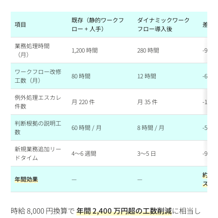
既存（静的ワークフ
ダイナミックワーク
項目
差分
ロー + 人手）
フロー導入後
業務処理時間
1,200 時間
280 時間
-920
（月）
ワークフロー改修
80 時間
12 時間
-68 
工数（月）
例外処理エスカレ
月 220 件
月 35 件
-185 
件数
判断根拠の説明工
60 時間 / 月
8 時間 / 月
-52 
数
新規業務追加リー
4〜6 週間
3〜5 日
-90%
ドタイム
約 2
年間効果
—
—
スピ
時給 8,000 円換算で
年間 2,400 万円超の工数削減
に相当し