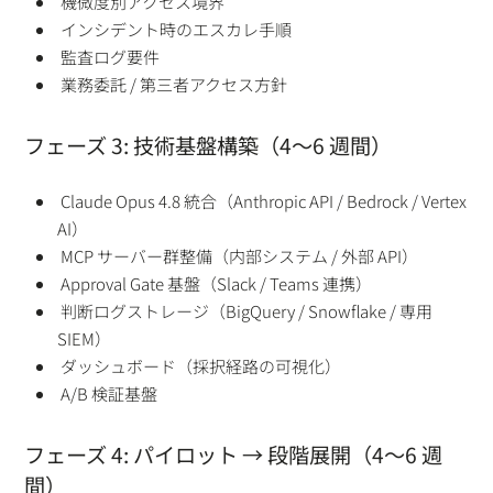
機微度別アクセス境界
インシデント時のエスカレ手順
監査ログ要件
業務委託 / 第三者アクセス方針
フェーズ 3: 技術基盤構築（4〜6 週間）
Claude Opus 4.8 統合（Anthropic API / Bedrock / Vertex
AI）
MCP サーバー群整備（内部システム / 外部 API）
Approval Gate 基盤（Slack / Teams 連携）
判断ログストレージ（BigQuery / Snowflake / 専用
SIEM）
ダッシュボード（採択経路の可視化）
A/B 検証基盤
フェーズ 4: パイロット → 段階展開（4〜6 週
間）