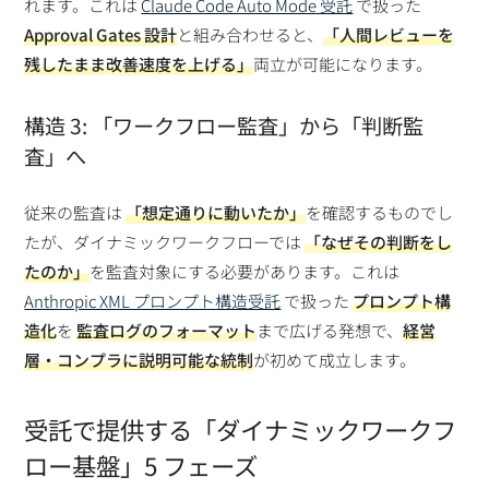
れます。これは
Claude Code Auto Mode 受託
で扱った
Approval Gates 設計
と組み合わせると、
「人間レビューを
残したまま改善速度を上げる」
両立が可能になります。
構造 3: 「ワークフロー監査」から「判断監
査」へ
従来の監査は
「想定通りに動いたか」
を確認するものでし
たが、ダイナミックワークフローでは
「なぜその判断をし
たのか」
を監査対象にする必要があります。これは
Anthropic XML プロンプト構造受託
で扱った
プロンプト構
造化
を
監査ログのフォーマット
まで広げる発想で、
経営
層・コンプラに説明可能な統制
が初めて成立します。
受託で提供する「ダイナミックワークフ
ロー基盤」5 フェーズ