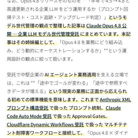
なお、Opus 4.8 リリースそのものを **「半年で 4.5 → 4.8 と
高速更新される企業 LLM をどう運用するか（プロンプト回
帰テスト・コスト追跡・アップグレード判定）」
というモ
デル世代管理の観点で整理した記事は
Claude Opus 4.8 公
開 ─ 企業 LLM モデル世代管理受託
にまとめています。本記
事はその姉妹編として、
「Opus 4.8 を業務にどう組み込
み、どう動的にオーケストレーションするか」**という運
用設計の観点に絞って扱います。
受託で中堅企業の
AI エージェント業務適用
を支える立場で
は、これは **「途中でゴールが変わる」「途中で参照すべ
きデータが増える」
という現実の業務に正面から応えられ
る初めての標準機能を意味します。これまで
Anthropic XML
プロンプト構造受託
で扱った
プロンプト統制
、
Claude
Code Auto Mode 受託
で扱った
Approval Gates
、
Cloudflare Dynamic Workflows 受託
で扱った
マルチテナ
ント耐障害ワークフロー
と接続して、
「Opus 4.8 × ダイナ