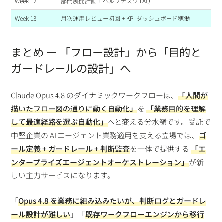
Week 12
部門展開計画 + ヘルプデスク FAQ
Week 13
月次運用レビュー初回 + KPI ダッシュボード稼働
まとめ — 「フロー設計」から「目的と
ガードレールの設計」へ
Claude Opus 4.8 のダイナミックワークフローは、
「人間が
描いたフロー図の通りに動く自動化」
を
「業務目的を理解
して最適経路を選ぶ自動化」
へと変える分水嶺です。受託で
中堅企業の AI エージェント業務適用を支える立場では、
ゴ
ール定義 + ガードレール + 判断監査
を一体で提供する
「エ
ンタープライズエージェントオーケストレーション」
が新
しい主力サービスになります。
「
Opus 4.8 を業務に組み込みたいが、判断ログとガードレ
ール設計が難しい
」「
既存ワークフローエンジンから移行