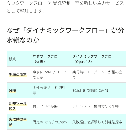
ミックワークフロー × 受託統制」**を新しい主力サービス
として整理します。
なぜ「ダイナミックワークフロー」が分
水嶺なのか
静的ワークフロー
ダイナミックワークフロー
観点
（従来）
（Opus 4.8）
事前に YAML / コード
実行時にエージェントが組み立
手順の決定
で固定
て
条件分岐ノードで明
分岐
状況判断で動的に追加
示
新規ツール
再デプロイ必要
プロンプト + 権限付与で即時
投入
失敗時の挙
既定の retry / rollback
失敗理由を解釈して別経路探索
動