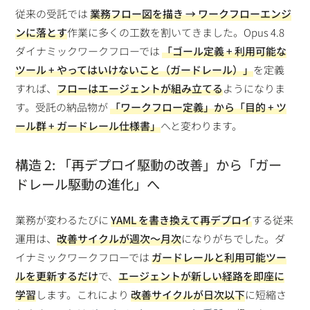
従来の受託では
業務フロー図を描き → ワークフローエンジ
ンに落とす
作業に多くの工数を割いてきました。Opus 4.8
ダイナミックワークフローでは
「ゴール定義 + 利用可能な
ツール + やってはいけないこと（ガードレール）」
を定義
すれば、
フローはエージェントが組み立てる
ようになりま
す。受託の納品物が
「ワークフロー定義」から「目的 + ツ
ール群 + ガードレール仕様書」
へと変わります。
構造 2: 「再デプロイ駆動の改善」から「ガー
ドレール駆動の進化」へ
業務が変わるたびに
YAML を書き換えて再デプロイ
する従来
運用は、
改善サイクルが週次〜月次
になりがちでした。ダ
イナミックワークフローでは
ガードレールと利用可能ツー
ルを更新するだけ
で、
エージェントが新しい経路を即座に
学習
します。これにより
改善サイクルが日次以下
に短縮さ