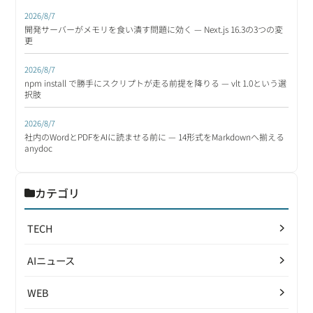
2026/8/7
開発サーバーがメモリを食い潰す問題に効く — Next.js 16.3の3つの変
更
2026/8/7
npm install で勝手にスクリプトが走る前提を降りる — vlt 1.0という選
択肢
2026/8/7
社内のWordとPDFをAIに読ませる前に — 14形式をMarkdownへ揃える
anydoc
カテゴリ
TECH
AIニュース
WEB