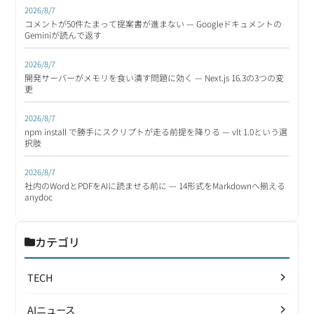
2026/8/7
コメントが50件たまって提案書が進まない — Googleドキュメントの
Geminiが読んで返す
2026/8/7
開発サーバーがメモリを食い潰す問題に効く — Next.js 16.3の3つの変
更
2026/8/7
npm install で勝手にスクリプトが走る前提を降りる — vlt 1.0という選
択肢
2026/8/7
社内のWordとPDFをAIに読ませる前に — 14形式をMarkdownへ揃える
anydoc
カテゴリ
TECH
AIニュース