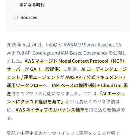
準になる時代
Sources
2026 年 5 月 24 日、InfoQ が
AWS MCP Server Reaches GA
with Full API Coverage and IAM-Based Governance
を公開し
ました。
AWS マネージド Model Context Protocol（MCP）
サーバー
が
GA（一般提供）
に到達。
AI コーディングエージ
ェント / 運用エージェント
が
AWS API / 公式ドキュメント /
運用ワークフロー
へ、
IAM ベースの権限制御 + CloudTrail 監
査
付きでアクセス可能になりました。これは
「AI エージェ
ントにクラウド権限を渡す」
という長らくのリスク領域
に、
AWS ネイティブのガバナンス標準
を持ち込む転換点で
す。
受託で中堅企業のクラウドインフラ運用を支える立場で