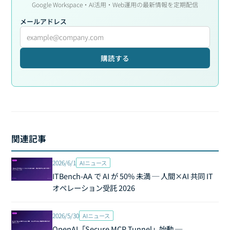
Google Workspace・AI活用・Web運用の最新情報を定期配信
メールアドレス
購読する
関連記事
2026/6/1
AIニュース
ITBench-AA で AI が 50% 未満 ─ 人間×AI 共同 IT
オペレーション受託 2026
2026/5/30
AIニュース
OpenAI「Secure MCP Tunnel」始動 ─