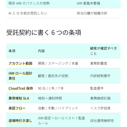
既存 IAM ガバナンスが成熟
IAM 基盤未整備
AI と SI を統合受託したい
担当分離が組織方針
受託契約に書く 6 つの条項
顧客が確認すべき
条項
内容
こと
アカウント範囲
開発 / ステージング / 本番
業務影響度
IAM ロール設計
顧客 / 委託先の役割
内部統制要件
責任
CloudTrail 保持
90 日 / 1 年 / 7 年
監査要件
異常検知 SLA
検知〜通知時間
業務継続計画
承認フロー
自動 / 手動 / ハイブリッド
リスク許容度
IAM 設定 + ロールリスト + 監査
退場時引き渡し
自社運用継続性
ルール