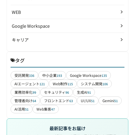
WEB
Google Workspace
キャリア
タグ
受託開発
中小企業
Google Workspace
336
193
135
AIエージェント
Web制作
システム開発
121
115
106
業務効率化
セキュリティ
生成AI
99
96
91
管理者向け
フロントエンド
UI/UX
Gemini
64
63
51
51
AI活用
Web集客
51
47
最新記事をお届け