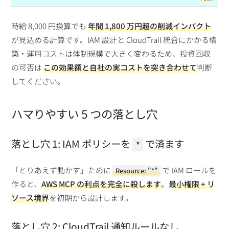
時給 8,000 円換算でも
年間 1,800 万円超の削減インパクト
が見込める計算です。IAM 設計と CloudTrail 統合にかかる構
築・運用コストは体制規模で大きく変わるため、投資回収
の可否は
この効果額と自社の実コストを突き合わせて
判断
してください。
ハマりやすい 5 つの落とし穴
落とし穴 1: IAM ポリシーを
で済ます
*
「とりあえず動かす」ために
で IAM ロールを
Resource: "*"
作ると、
AWS MCP の利点を完全に殺します
。
最小権限 + リ
ソース境界
を初期から設計します。
落とし穴 2: CloudTrail 通知ルールなし