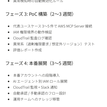
異常検知時の自動無効化ルール
フェーズ 3: PoC 構築（2〜3 週間）
代表ユースケース 3〜5 件で AWS MCP Server 接続
IAM 権限境界の動作検証
CloudTrail 監査ログ確認
異常系（過剰権限要求 / 想定外リージョン）テスト
評価レポート作成
フェーズ 4: 本番展開（3〜5 週間）
本番アカウントへの段階導入
AI エージェント別 IAM ロール展開
CloudTrail 監視 + Slack 通知
自動承認 / 手動承認のフロー設計
運用チームへのナレッジ移管