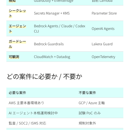
検知
GuardDuty + EventBridge
自前 Lambda
シークレッ
Secrets Manager + KMS
Parameter Store
ト
エージェン
Bedrock Agents / Claude / Codex
OpenAI Agents
ト
CLI
ガードレー
Bedrock Guardrails
Lakera Guard
ル
可観測
CloudWatch + Datadog
OpenTelemetry
どの案件に必要か / 不要か
必要な案件
不要な案件
AWS 主要本番環境あり
GCP / Azure 主軸
AI エージェント本格運用検討中
試験 PoC のみ
監査 / SOC2 / ISMS 対応
規制対象外