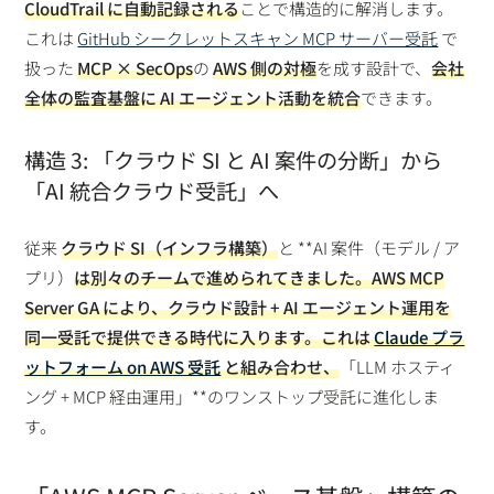
CloudTrail に自動記録される
ことで構造的に解消します。
これは
GitHub シークレットスキャン MCP サーバー受託
で
扱った
MCP × SecOps
の
AWS 側の対極
を成す設計で、
会社
全体の監査基盤に AI エージェント活動を統合
できます。
構造 3: 「クラウド SI と AI 案件の分断」から
「AI 統合クラウド受託」へ
従来
クラウド SI（インフラ構築）
と **AI 案件（モデル / ア
プリ）
は別々のチームで進められてきました。AWS MCP
Server GA により、
クラウド設計 + AI エージェント運用
を
同一受託で提供
できる時代に入ります。これは
Claude プラ
ットフォーム on AWS 受託
と組み合わせ、
「LLM ホスティ
ング + MCP 経由運用」**のワンストップ受託に進化しま
す。