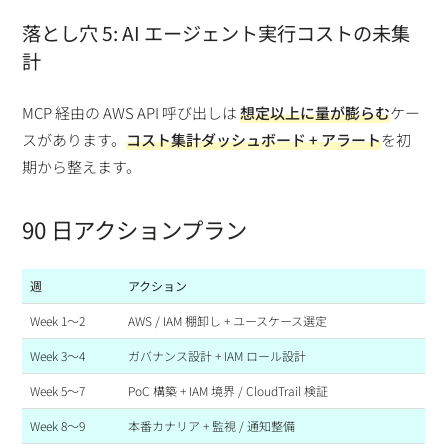
落とし穴 5: AI エージェント実行コストの未集
計
MCP 経由の AWS API 呼び出しは
想定以上に量が膨らむ
ケー
スがあります。
コスト集計ダッシュボード + アラート
を初
期から整えます。
90 日アクションプラン
週
アクション
Week 1〜2
AWS / IAM 棚卸し + ユースケース選定
Week 3〜4
ガバナンス設計 + IAM ロール設計
Week 5〜7
PoC 構築 + IAM 境界 / CloudTrail 検証
Week 8〜9
本番カナリア + 監視 / 通知整備