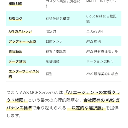
カスタム実装 / 別途設
IAM ロール + ポリシ
権限制御
計
ー
CloudTrail に自動記
監査ログ
別途仕組み構築
録
API カバレッジ
限定的
全 AWS API
アップデート追従
自前メンテ
AWS 提供
責任範囲
顧客 / 委託先
AWS 共有責任モデル
データ越境
制御困難
リージョン選択可
エンタープライズ契
個別
AWS 既存契約に統合
約
つまり AWS MCP Server GA は
「AI エージェントの本番クラ
ウド権限」
という最大の心理的障壁を、
会社既存の AWS ガ
バナンス標準
で乗り越えられる
「決定的な選択肢」
を提供
します。