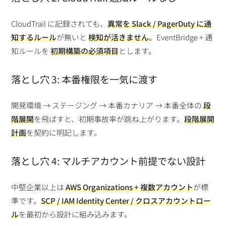
CloudTrail に記録されても、
異常を Slack / PagerDuty に通
知するルール
が無いと
検知が活きません
。EventBridge + 通
知ルールを
初期構築の必須項目
とします。
落とし穴 3: 本番権限を一気に渡す
開発環境 → ステージング → 本番カナリア → 本番全体の
段
階展開
を飛ばすと、初期事故率が跳ね上がります。
段階展開
計画
を契約に明記します。
落とし穴 4: マルチアカウント前提でない設計
中堅企業以上は
AWS Organizations + 複数アカウント
が標
準です。
SCP / IAM Identity Center / クロスアカウントロー
ル
を最初から設計に組み込みます。