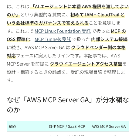
は、これは
「AI エージェントに本番 AWS 権限を渡してよい
のか」
という典型的な質問に、
初めて IAM + CloudTrail と
いう会社標準のガバナンスで答えられる
ことを意味しま
す。これまで
MCP Linux Foundation 受託
で扱った
MCP の
OSS 標準化
、
MCP Tunnels 受託
で扱った
内部システム接続
に続き、AWS MCP Server GA は
クラウドベンダー側の本格
対応
フェーズに突入したサインです。本記事では、AWS
MCP Server を前提に
クラウドエージェントアクセス基盤
を
設計・構築するときの論点を、受託の現場目線で整理しま
す。
なぜ「AWS MCP Server GA」が分水嶺な
のか
観点
自作 MCP / SaaS MCP
AWS MCP Server GA