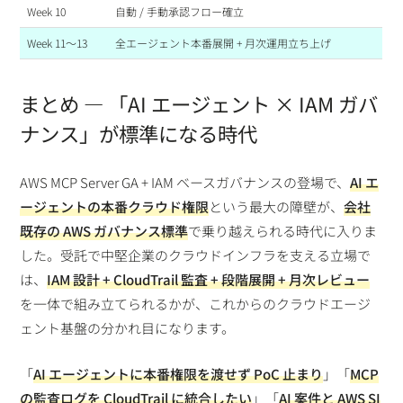
Week 10
自動 / 手動承認フロー確立
Week 11〜13
全エージェント本番展開 + 月次運用立ち上げ
まとめ — 「AI エージェント × IAM ガバ
ナンス」が標準になる時代
AWS MCP Server GA + IAM ベースガバナンスの登場で、
AI エ
ージェントの本番クラウド権限
という最大の障壁が、
会社
既存の AWS ガバナンス標準
で乗り越えられる時代に入りま
した。受託で中堅企業のクラウドインフラを支える立場で
は、
IAM 設計 + CloudTrail 監査 + 段階展開 + 月次レビュー
を一体で組み立てられるかが、これからのクラウドエージ
ェント基盤の分かれ目になります。
「
AI エージェントに本番権限を渡せず PoC 止まり
」「
MCP
の監査ログを CloudTrail に統合したい
」「
AI 案件と AWS SI