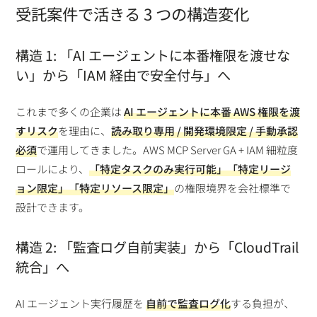
受託案件で活きる 3 つの構造変化
構造 1: 「AI エージェントに本番権限を渡せな
い」から「IAM 経由で安全付与」へ
これまで多くの企業は
AI エージェントに本番 AWS 権限を渡
すリスク
を理由に、
読み取り専用 / 開発環境限定 / 手動承認
必須
で運用してきました。AWS MCP Server GA + IAM 細粒度
ロールにより、
「特定タスクのみ実行可能」「特定リージ
ョン限定」「特定リソース限定」
の権限境界を会社標準で
設計できます。
構造 2: 「監査ログ自前実装」から「CloudTrail
統合」へ
AI エージェント実行履歴を
自前で監査ログ化
する負担が、