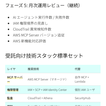
フェーズ 5: 月次運用レビュー（継続）
AI エージェント実行件数 / 失敗件数
IAM 権限境界の見直し
CloudTrail 異常検知件数
AWS MCP Server バージョン追従
AWS 新機能対応評価
受託向け技術スタック標準セット
レイヤ
推奨技術
代替
MCP サーバ
自作 MCP +
AWS MCP Server（マネージド）
ー
Lambda
権限管理
IAM + SCP + IAM Identity Center
個別 IAM ユーザ
監査
CloudTrail + Athena
SecurityHub