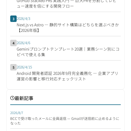
GitHub Stacked PRs 実践入門 ― 巨大PRを分割してレビ
ュー速度を倍にする開発フロー
2026/4/3
3
Next.js vs Astro ― 静的サイト構築はどちらを選ぶべきか
【2026年版】
2026/4/6
4
Geminiプロンプトテンプレート20選｜業務シーン別にコ
ピペで使える集
2026/4/15
5
Android 開発者認証 2026年9月完全義務化 ― 企業アプリ
運営の影響と移行対応チェックリスト
最新記事
2026/8/7
BCCで受け取ったメールに全員返信 — Gmailが送信前に止めるように
なった