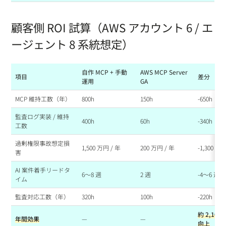
顧客側 ROI 試算（AWS アカウント 6 / エ
ージェント 8 系統想定）
自作 MCP + 手動
AWS MCP Server
項目
差分
運用
GA
MCP 維持工数（年）
800h
150h
-650h
監査ログ実装 / 維持
400h
60h
-340h
工数
過剰権限事故想定損
1,500 万円 / 年
200 万円 / 年
-1,300 万
害
AI 案件着手リードタ
6〜8 週
2 週
-4〜6 週
イム
監査対応工数（年）
320h
100h
-220h
約 2,10
年間効果
—
—
向上