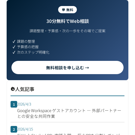
💬 無料
30分無料でWeb相談
課題整理・予算感・次の一歩をその場でご提案
課題の整理
予算感の把握
次のステップ明確化
無料相談を申し込む →
人気記事
2026/4/3
1
Google Workspace ゲストアカウント ― 外部パートナー
との安全な共同作業
2026/4/15
2