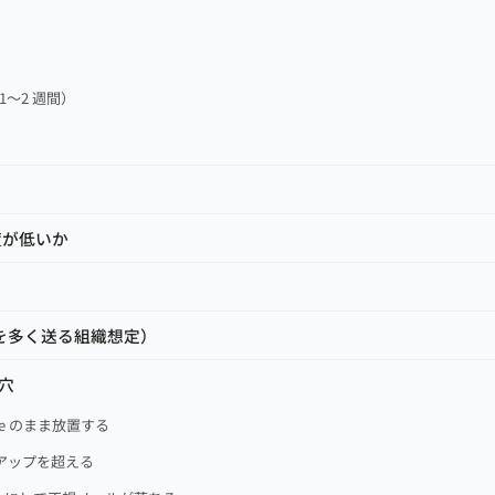
）
）
1〜2 週間）
度が低いか
ルを多く送る組織想定）
穴
one のまま放置する
ックアップを超える