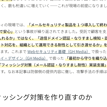
くく、数も桁違いに増えていく――これが現場の前提になりま
ティの現場では、
「メールセキュリティ製品を 1 つ導入して終
けで安心」
という事故が繰り返されてきました。受託で顧客を支
入れるか」ではなく、「送信ドメイン認証・なりすまし検知・
ント対応を、組織として運用できる耐性として引き渡せるか」
います。これまで
Webセキュリティ基礎（GH Media）
で扱っ
・デザイン（GH Media）
で扱った
「最初から守りを織り込
「フィッシング対策（メール認証・なりすまし耐性）実装支援
ます。なお本記事は防御側の提供内容に徹し、攻撃手法の手順
ィッシング対策を作り直すのか