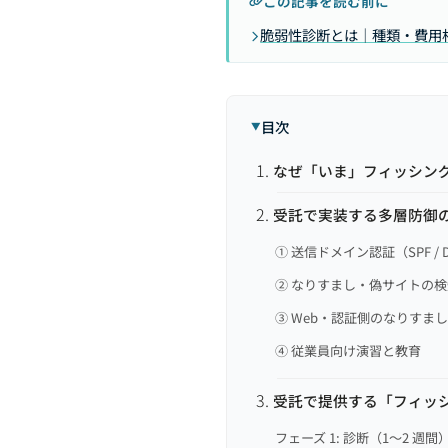
この記事を読む前に
脆弱性診断とは｜種類・費用
目次
なぜ「いま」フィッシン
受託で実装する多層防御
① 送信ドメイン認証（SPF / DK
② なりすまし・偽サイトの
③ Web・認証側のなりすま
④ 従業員向け演習と教育
受託で提供する「フィッ
フェーズ 1: 診断（1〜2 週間