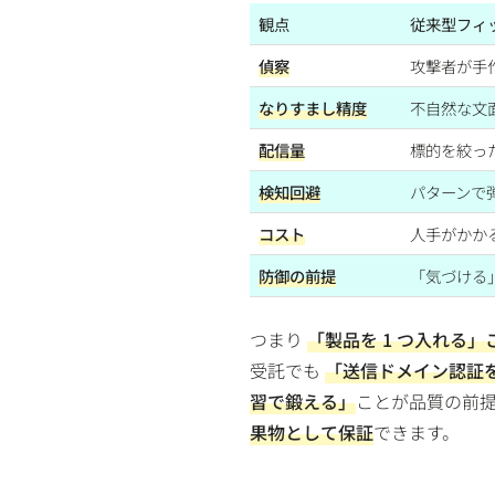
観点
従来型フィ
偵察
攻撃者が手
なりすまし精度
不自然な文
配信量
標的を絞っ
検知回避
パターンで
コスト
人手がかか
防御の前提
「気づける
つまり
「製品を 1 つ入れる
受託でも
「送信ドメイン認証
習で鍛える」
ことが品質の前
果物として保証
できます。