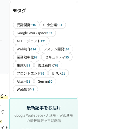
タグ
受託開発
中小企業
336
191
Google Workspace
133
AIエージェント
121
Web制作
システム開発
114
104
業務効率化
セキュリティ
97
95
生成AI
管理者向け
89
63
フロントエンド
UI/UX
62
51
AI活用
Gemini
51
50
Web集客
47
化・
収
最新記事をお届け
すり
Google Workspace・AI活用・Web運用
し
の最新情報を定期配信
サイト