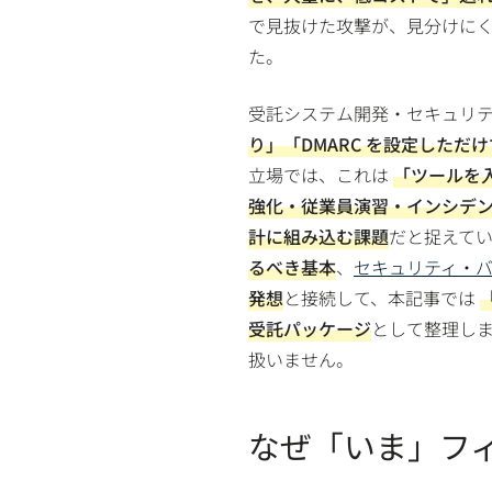
で見抜けた攻撃が、見分けに
た。
受託システム開発・セキュリ
り」「DMARC を設定しただ
立場では、これは
「ツールを
強化・従業員演習・インシデ
計に組み込む課題
だと捉えて
るべき基本
、
セキュリティ・バイ
発想
と接続して、本記事では
受託パッケージ
として整理し
扱いません。
なぜ「いま」フ