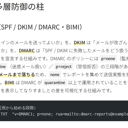
多層防御の柱
 / DKIM / DMARC・BIMI）
メインのメールを送ってよいか」を、
DKIM
は「メールが改ざん
るか」を、
DMARC
は「SPF / DKIM に失敗したメールをどう扱
を宣言する仕組みです。DMARC のポリシーには
（監
p=none
（迷惑メール扱い）／
（受信拒否）の三段階があ
ine
p=reject
メールまで落ちる
ため、
でレポートを集めて送信実態を
none
す。
BIMI
は DMARC が
以上で運用されていることを
quarantine
ゴを表示してなりすましとの差を可視化する仕組みです。
は監視から始める段階）
 TXT  "v=DMARC1; p=none; rua=mailto:
dmarc-reports@exampl