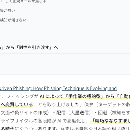
ject にして正規メールが落ちる
対策が無い
く検知が活きない
れる」から「耐性を引き渡す」へ
e-Driven Phishing: How Phishing Technique Is Evolving and
08）で、フィッシングが
AI によって「手作業の標的型」から「自動
」へ変質している
ことを取り上げました。偵察（ターゲットの
ル文面や偽サイトの作成）・配信（大量送信）・回避（検知を
ライフサイクルの各段階が AI で高度化し、
「精巧ななりすま
れる時代
になりつつあります。従来は不自然な日本語や粗い偽