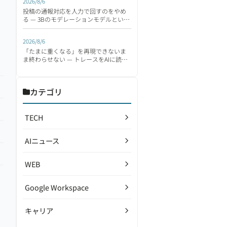
2026/8/6
投稿の通報対応を人力で回すのをやめ
る — 3Bのモデレーションモデルという
選択肢
2026/8/6
「たまに重くなる」を再現できないま
ま終わらせない — トレースをAIに読ま
せるWPA MCP
カテゴリ
TECH
AIニュース
WEB
Google Workspace
キャリア