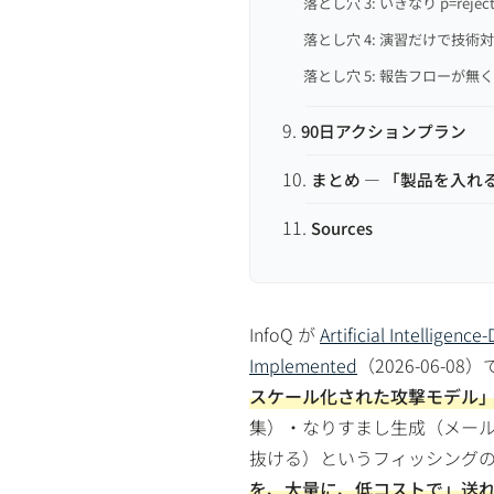
落とし穴 3: いきなり p=re
落とし穴 4: 演習だけで技術
落とし穴 5: 報告フローが無
90日アクションプラン
まとめ — 「製品を入
Sources
InfoQ が
Artificial Intelligenc
Implemented
（2026-06-
スケール化された攻撃モデル
集）・なりすまし生成（メー
抜ける）というフィッシングの
を、大量に、低コストで」送