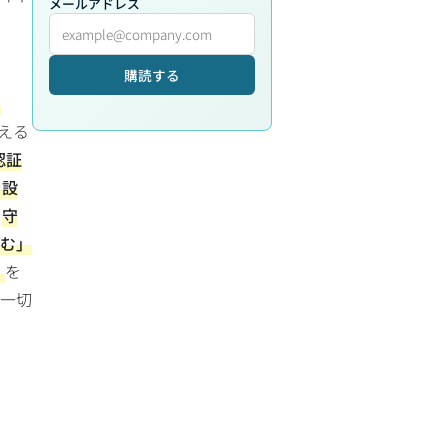
メールアドレス
し
購読する
わ
える
認証
を設
た
守
む」
」
を
は一切