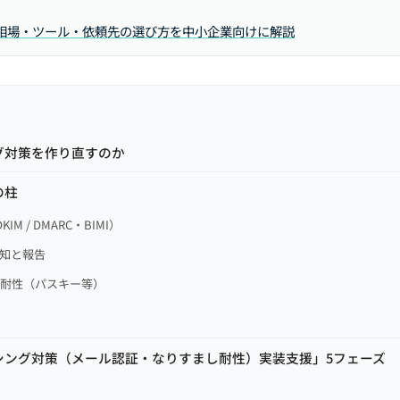
相場・ツール・依頼先の選び方を中小企業向けに解説
グ対策を作り直すのか
の柱
IM / DMARC・BIMI）
検知と報告
し耐性（パスキー等）
シング対策（メール認証・なりすまし耐性）実装支援」5フェーズ
）