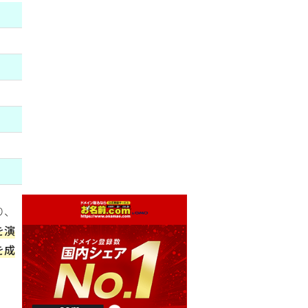
り、
を演
を成