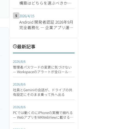
構築はどちらを選ぶべきか
【2026年版】
5
2026/4/15
Android 開発者認証 2026年9月
完全義務化 ― 企業アプリ運営
の影響と移行対応チェックリ
スト
最新記事
2026/8/6
管理者パスワードの変更に気づけない
— Workspaceのアラートが全ロールへ
拡張
2026/8/6
社員とGeminiの会話が、ドライブの共
有設定にそのまま乗って外へ出る
2026/8/6
PCでは動くのにiPhoneの実機で崩れる
— WebアプリをWKWebViewに載せる前
に