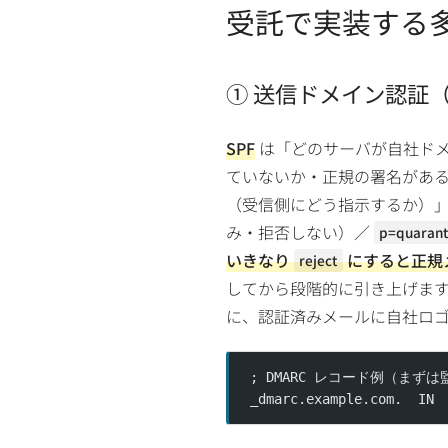
受託で実装する
① 送信ドメイン認証（SPF
SPF
は「どのサーバが自社ド
ていないか・正規の署名があ
（受信側にどう指示するか）」
み・拒否しない）／
p=quarant
いきなり
にすると正規
reject
してから段階的に引き上げま
に、認証済みメールに自社ロ
; DMARC レコード例（まず
_dmarc.example.com.  IN 