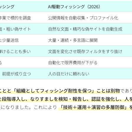
ッシング
AI駆動フィッシング（2026）
作業で標的を調査
公開情報を自動収集・プロファイル化
面・粗い偽サイト
自然な文面・精巧な偽サイトを自動生成
た少量送信
大量・連続・多言語に展開
弾けることも多い
文面を変化させ既存フィルタをすり抜け
る
自動化で限界費用が下がる
」前提が成り立つ
人の目だけに頼れない
」ことと「組織としてフィッシング耐性を保つ」ことは別物
であ
を段階導入し、なりすましを検知・報告し、認証を強化し、人
提になりました。これにより
「技術＋運用＋演習の多層防御」