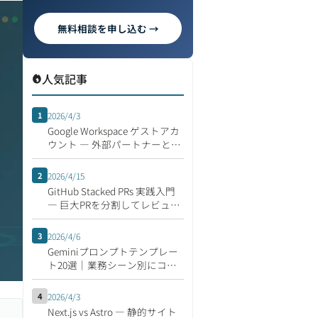
無料相談を申し込む →
人気記事
1
2026/4/3
Google Workspace ゲストアカ
ウント ― 外部パートナーとの
安全な共同作業
2
2026/4/15
GitHub Stacked PRs 実践入門
― 巨大PRを分割してレビュー
速度を倍にする開発フロー
3
2026/4/6
Geminiプロンプトテンプレー
ト20選｜業務シーン別にコピ
ペで使える集
4
2026/4/3
Next.js vs Astro ― 静的サイト