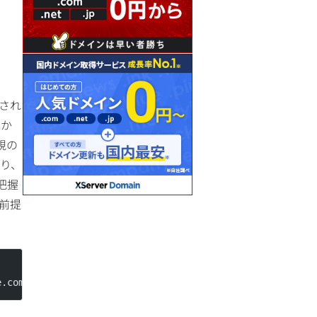
され
うか
視の
り、
把握
前提
e.com
; fo=1; adkim=s; aspf=s"