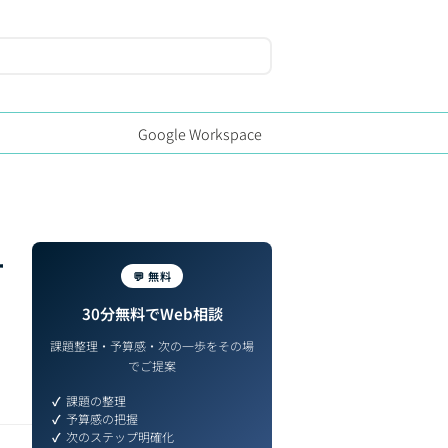
Google Workspace
ー
💬 無料
30分無料でWeb相談
課題整理・予算感・次の一歩をその場
でご提案
課題の整理
予算感の把握
次のステップ明確化