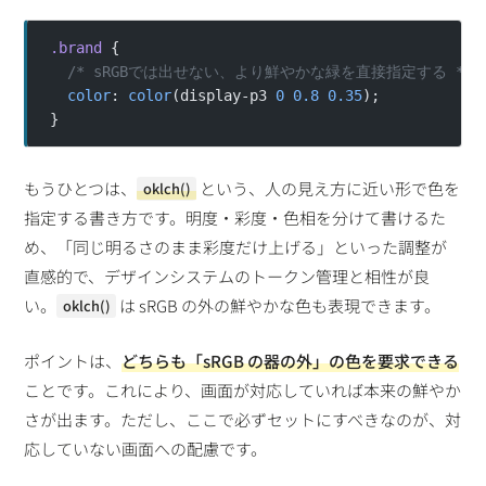
.brand
 {
  /* sRGBでは出せない、より鮮やかな緑を直接指定する */
  color
: 
color
(display-p3 
0
 0.8
 0.35
);
}
もうひとつは、
という、人の見え方に近い形で色を
oklch()
指定する書き方です。明度・彩度・色相を分けて書けるた
め、「同じ明るさのまま彩度だけ上げる」といった調整が
直感的で、デザインシステムのトークン管理と相性が良
い。
は sRGB の外の鮮やかな色も表現できます。
oklch()
ポイントは、
どちらも「sRGB の器の外」の色を要求できる
ことです。これにより、画面が対応していれば本来の鮮やか
さが出ます。ただし、ここで必ずセットにすべきなのが、対
応していない画面への配慮です。