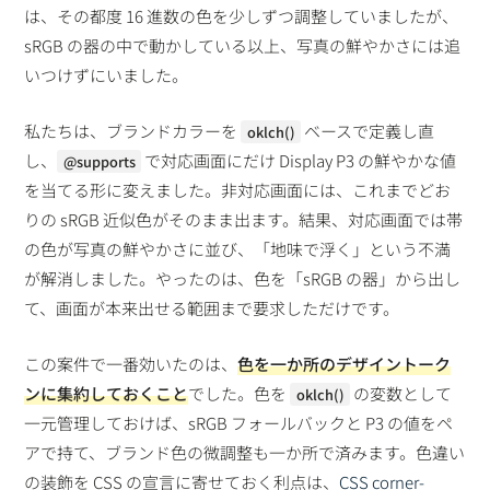
は、その都度 16 進数の色を少しずつ調整していましたが、
sRGB の器の中で動かしている以上、写真の鮮やかさには追
いつけずにいました。
私たちは、ブランドカラーを
ベースで定義し直
oklch()
し、
で対応画面にだけ Display P3 の鮮やかな値
@supports
を当てる形に変えました。非対応画面には、これまでどお
りの sRGB 近似色がそのまま出ます。結果、対応画面では帯
の色が写真の鮮やかさに並び、「地味で浮く」という不満
が解消しました。やったのは、色を「sRGB の器」から出し
て、画面が本来出せる範囲まで要求しただけです。
この案件で一番効いたのは、
色を一か所のデザイントーク
ンに集約しておくこと
でした。色を
の変数として
oklch()
一元管理しておけば、sRGB フォールバックと P3 の値をペ
アで持て、ブランド色の微調整も一か所で済みます。色違い
の装飾を CSS の宣言に寄せておく利点は、
CSS corner-