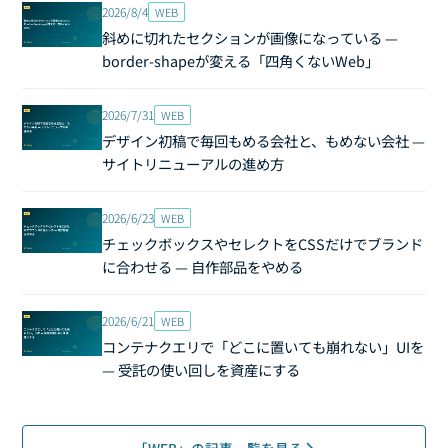
2026/8/4
WEB
斜めに切れたセクションが画像になっている —
border-shapeが変える「四角くないWeb」
2026/7/31
WEB
デザイン初稿で毎回もめる会社と、もめない会社 —
サイトリニューアルの進め方
2026/6/23
WEB
チェックボックスやセレクトをCSSだけでブランド
に合わせる — 自作部品をやめる
2026/6/21
WEB
コンテナクエリで「どこに置いても崩れない」UIを
— 受託の使い回しを資産にする
「WEB」の記事一覧を見る