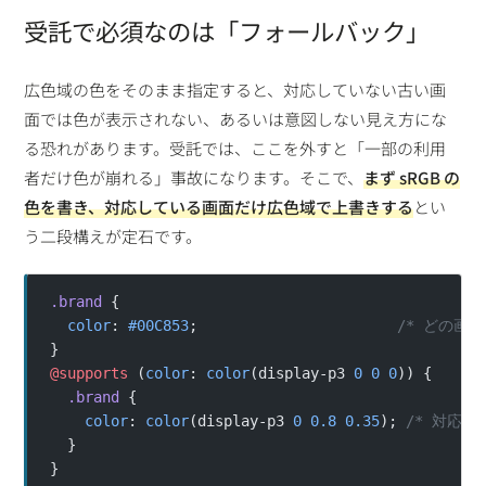
受託で必須なのは「フォールバック」
広色域の色をそのまま指定すると、対応していない古い画
面では色が表示されない、あるいは意図しない見え方にな
る恐れがあります。受託では、ここを外すと「一部の利用
者だけ色が崩れる」事故になります。そこで、
まず sRGB の
色を書き、対応している画面だけ広色域で上書きする
とい
う二段構えが定石です。
.brand
 {
  color
: 
#00C853
;                       
/* どの画面
}
@supports
 (
color
: 
color
(display-p3 
0
 0
 0
)) {
  .brand
 {
    color
: 
color
(display-p3 
0
 0.8
 0.35
); 
/* 対応画
  }
}