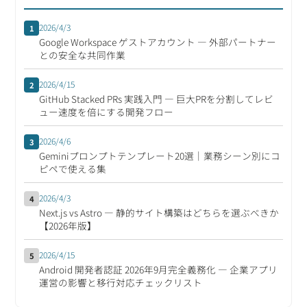
2026/4/3
1
Google Workspace ゲストアカウント ― 外部パートナー
との安全な共同作業
2026/4/15
2
GitHub Stacked PRs 実践入門 ― 巨大PRを分割してレビ
ュー速度を倍にする開発フロー
2026/4/6
3
Geminiプロンプトテンプレート20選｜業務シーン別にコ
ピペで使える集
2026/4/3
4
Next.js vs Astro ― 静的サイト構築はどちらを選ぶべきか
【2026年版】
2026/4/15
5
Android 開発者認証 2026年9月完全義務化 ― 企業アプリ
運営の影響と移行対応チェックリスト