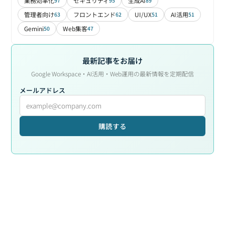
業務効率化
セキュリティ
生成AI
97
95
89
管理者向け
フロントエンド
UI/UX
AI活用
63
62
51
51
Gemini
Web集客
50
47
最新記事をお届け
Google Workspace・AI活用・Web運用の最新情報を定期配信
メールアドレス
購読する