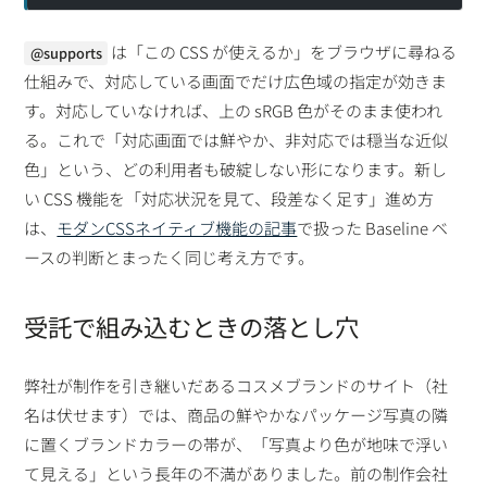
は「この CSS が使えるか」をブラウザに尋ねる
@supports
仕組みで、対応している画面でだけ広色域の指定が効きま
す。対応していなければ、上の sRGB 色がそのまま使われ
る。これで「対応画面では鮮やか、非対応では穏当な近似
色」という、どの利用者も破綻しない形になります。新し
い CSS 機能を「対応状況を見て、段差なく足す」進め方
は、
モダンCSSネイティブ機能の記事
で扱った Baseline ベ
ースの判断とまったく同じ考え方です。
受託で組み込むときの落とし穴
弊社が制作を引き継いだあるコスメブランドのサイト（社
名は伏せます）では、商品の鮮やかなパッケージ写真の隣
に置くブランドカラーの帯が、「写真より色が地味で浮い
て見える」という長年の不満がありました。前の制作会社