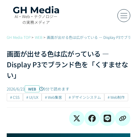
AI・Web・テクノロジー
の実務メディア
GH Media TOP
WEB
画面が出せる色は広がっている — Display P3でブ
画面が出せる色は広がっている —
Display P3でブランド色を「くすませな
い」
2026/6/23
9分で読めます
WEB
# CSS
# UI/UX
# Web集客
# デザインシステム
# Web制作