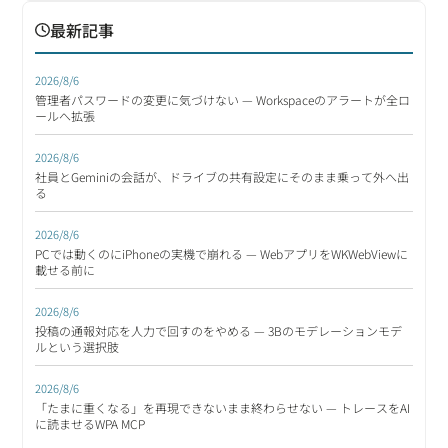
最新記事
2026/8/6
管理者パスワードの変更に気づけない — Workspaceのアラートが全ロ
ールへ拡張
2026/8/6
社員とGeminiの会話が、ドライブの共有設定にそのまま乗って外へ出
る
2026/8/6
PCでは動くのにiPhoneの実機で崩れる — WebアプリをWKWebViewに
載せる前に
2026/8/6
投稿の通報対応を人力で回すのをやめる — 3Bのモデレーションモデ
ルという選択肢
2026/8/6
「たまに重くなる」を再現できないまま終わらせない — トレースをAI
に読ませるWPA MCP