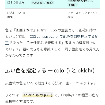
/
color(display-p3 ...)
CSS の書き方
/
#00C853
rgb()
oklch()
対応していない
フォールバックで sRGB
—
画面
表示
色を「画面まかせ」にせず、CSS の宣言として正確に持つ
という発想は、
CSS contrast-color で配色を自動補正する記
事
で扱った「色を仕組みで管理する」考え方の延長線上に
あります。器の大きさを意識すると、同じ色指定でも見え方
が変わってきます。
広い色を指定する — color() と oklch()
広色域の色を CSS で指定する方法は、主に二つあります。
ひとつは、
で、Display P3 の範囲の色を
color(display-p3 ...)
直接書く方法です。