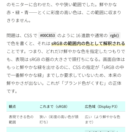
のモニターに合わせた、やや狭い範囲でした。鮮やかな
赤・緑・青——とくに彩度の高い色は、この範囲に収まり
きりません。
問題は、CSS で
のように 16 進数や通常の
#00C853
rgb()
で色を書くと、それは
sRGB の範囲内の色として解釈される
ことです。つまり、どれだけ鮮やかな色を指定したつもりで
も、表現は sRGB の器の大きさで頭打ちになる。画面自体は
もっと鮮やかな緑を出せるのに、CSS の指定が「sRGB の中
で一番鮮やかな緑」までしか要求していないため、本来の
鮮やかさが出ない。これが「ブランド色がくすむ」の正体
です。
観点
これまで（sRGB）
広色域（Display P3）
表現できる色の
狭い（彩度の高い色が頭
広い（より鮮やかな色
範囲
打ち）
まで）