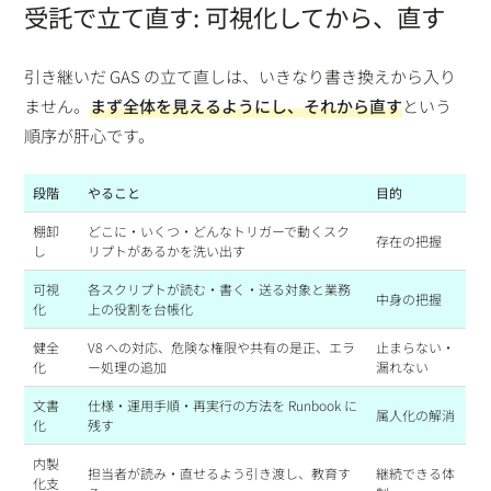
受託で立て直す: 可視化してから、直す
引き継いだ GAS の立て直しは、いきなり書き換えから入り
ません。
まず全体を見えるようにし、それから直す
という
順序が肝心です。
段階
やること
目的
棚卸
どこに・いくつ・どんなトリガーで動くスク
存在の把握
し
リプトがあるかを洗い出す
可視
各スクリプトが読む・書く・送る対象と業務
中身の把握
化
上の役割を台帳化
健全
V8 への対応、危険な権限や共有の是正、エラ
止まらない・
化
ー処理の追加
漏れない
文書
仕様・運用手順・再実行の方法を Runbook に
属人化の解消
化
残す
内製
担当者が読み・直せるよう引き渡し、教育す
継続できる体
化支