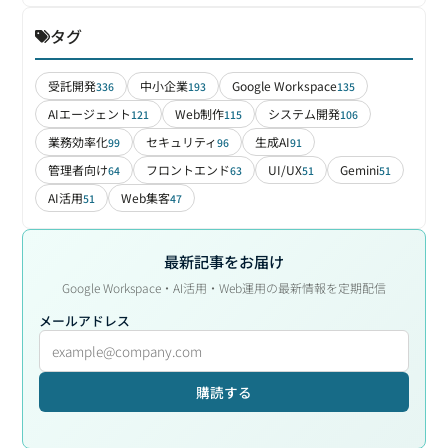
タグ
受託開発
中小企業
Google Workspace
336
193
135
AIエージェント
Web制作
システム開発
121
115
106
業務効率化
セキュリティ
生成AI
99
96
91
管理者向け
フロントエンド
UI/UX
Gemini
64
63
51
51
AI活用
Web集客
51
47
最新記事をお届け
Google Workspace・AI活用・Web運用の最新情報を定期配信
メールアドレス
購読する