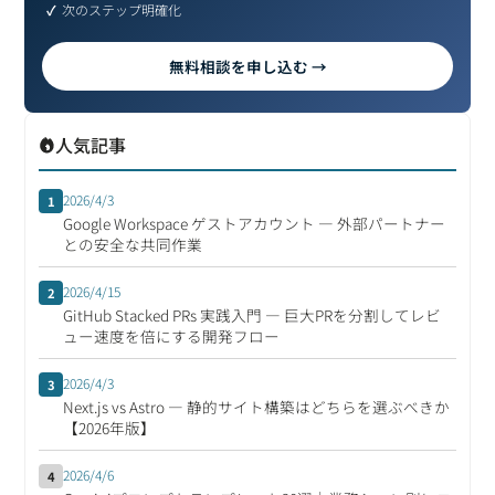
次のステップ明確化
無料相談を申し込む →
人気記事
2026/4/3
1
Google Workspace ゲストアカウント ― 外部パートナー
との安全な共同作業
2026/4/15
2
GitHub Stacked PRs 実践入門 ― 巨大PRを分割してレビ
ュー速度を倍にする開発フロー
2026/4/3
3
Next.js vs Astro ― 静的サイト構築はどちらを選ぶべきか
【2026年版】
2026/4/6
4