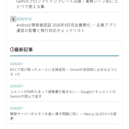
Geminiプロンプトテンプレート20選｜業務シーン別にコ
ピペで使える集
2026/4/15
5
Android 開発者認証 2026年9月完全義務化 ― 企業アプリ
運営の影響と移行対応チェックリスト
最新記事
2026/8/7
BCCで受け取ったメールに全員返信 — Gmailが送信前に止めるように
なった
2026/8/7
コメントが50件たまって提案書が進まない — Googleドキュメントの
Geminiが読んで返す
2026/8/7
開発サーバーがメモリを食い潰す問題に効く — Next.js 16.3の3つの変
更