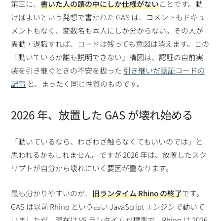
第三に、
書いた人の頭の中にしか仕様がない
ことです。動
けばよいという発想で書かれた GAS は、コメントもドキュ
メントもなく、変数名も本人にしか分からない。その人が
異動・退職すれば、コードは残っても意図は消えます。この
「動いているが誰も説明できない」構図は、認証の自前実
装を引き継ぐときの不安を扱った
引き継いだ認証コードの
記事
と、まったく同じ性質のものです。
2026 年、放置した GAS が壊れ始める
「動いているなら、わざわざ触らなくてもいいのでは」と
思われるかもしれません。ですが 2026 年は、放置したスク
リプトが自分から壊れにいく要因が重なります。
最も分かりやすいのが、
旧ランタイム Rhino の終了
です。
GAS は以前 Rhino という古い JavaScript エンジンで動いて
いましたが、現在は V8 ランタイムが標準で、Rhino は 2026