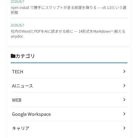
2026/8/7
npm install で勝手にスクリプトが走る前提を降りる — vlt 1.0という選
択肢
2026/8/7
社内のWordとPDFをAIに読ませる前に — 14形式をMarkdownへ揃える
anydoc
カテゴリ
TECH
AIニュース
WEB
Google Workspace
キャリア