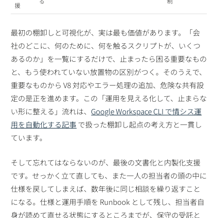
る
制
援
最初の棚卸しと可視化が、実は最も価値があります。「会
社のどこに、何のために、何を触るスクリプトが、いくつ
あるのか」を一覧にするだけで、止まったら困る重要なもの
と、もう使われていない放置物の区別がつく。そのうえで、
重要なものから V8 対応やエラー処理の追加、危険な共有設
定の是正を進めます。この「運用を見える化して、止まらな
い形に整える」流れは、
Google Workspace CLI で情シス運
用を自動化する記事
で扱った棚卸し起点の考え方と一貫し
ています。
そして忘れてはならないのが、最後の文書化と内製化支援
です。せっかく立て直しても、また一人の担当者の頭の中に
仕様を戻してしまえば、数年後に同じ相談を繰り返すこと
になる。仕様と運用手順を Runbook として残し、担当者自
身が読めて直せる状態にするところまでが、保守の受託と