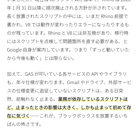
年 1 月 31 日以降に順次廃止される方針が示されています。
長く放置されたスクリプトの中には、いまだ Rhino 前提で
書かれ、V8 では動作が変わったりエラーになったりするも
のが残っています。Rhino と V8 には非互換があり、移行時
にはスクリプトを点検して問題箇所を直す必要がある、と
Google 自身が案内しています。つまり「ずっと動いていた
から今後も動く」とは限らない。
加えて、GAS が叩いている各サービスの API やライブラリ
も、年々仕様が変わります。Gmail やドライブ、外部サービ
スの仕様変更に追従していないスクリプトは、ある日突
然、前触れなく止まる。
業務が依存しているスクリプトほ
ど、止まったときの影響は大きく、しかも止まって初めて存
在に気づく
——これが、ブラックボックスを放置するいち
ばんの怖さです。