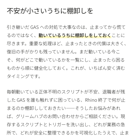
不安が小さいうちに棚卸しを
引き継いだ GAS への対処で大事なのは、止まってから慌て
るのではなく、
動いているうちに棚卸しをしておく
ことに
尽きます。重要な処理ほど、止まったときの代償は大きく、
復旧の手がかりも残っていません。まだ動いている今こ
そ、何がどこで動いているかを一覧にし、止まったら困る
ものから順に健全化しておく。これが、いちばん安く済む
タイミングです。
毎朝動いている正体不明のスクリプトが不安、退職者が残
した GAS を誰も触れずに困っている、Rhino 終了で何が止
まるのか棚卸ししておきたい——そうしたお悩みがあれ
ば、グリームハブのお問い合わせからご相談ください。現
存するスクリプトとトリガーを洗い出し、どれが業務の急
所で、どれが安全に整理できるかを可視化したうえで、止ま