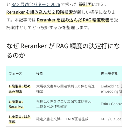
と
RAG 最適化パターン 2026
で扱った
設計面
に加え、
Reranker を組み込んだ 2 段階検索
が新しい標準になりま
す。本記事では
Reranker を組み込んだ RAG 精度改善
を受
託案件としてどう設計するかを整理します。
なぜ Reranker が RAG 精度の決定打にな
るのか
フェーズ
役割
担当モデル
1 段階目: 埋め
大規模文書から関連候補 100 件を高速
Embedding（Open
込み検索
抽出
embedding 等）
2 段階目:
候補 100 件をクエリ意図で並び替え、
Ettin / Cohere R
Reranker
上位 5〜10 件を確定
3 段階目: LLM
確定文書を文脈に LLM が回答生成
GPT / Claude / G
生成