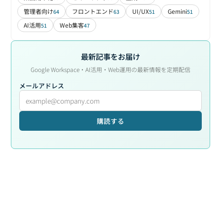
管理者向け
フロントエンド
UI/UX
Gemini
64
63
51
51
AI活用
Web集客
51
47
最新記事をお届け
Google Workspace・AI活用・Web運用の最新情報を定期配信
メールアドレス
購読する