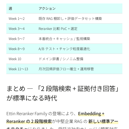
週
アクション
Week 1〜2
既存 RAG 棚卸し + 評価データセット構築
Week 3〜4
Reranker 比較 PoC + 選定
Week 5〜7
本番統合 + キャッシュ / 監視構築
Week 8〜9
A/B テスト + チャンク粒度最適化
Week 10
ドメイン辞書 / シノニム整備
Week 11〜13
月次回帰評価フロー確立 + 運用移管
まとめ — 「2 段階検索 + 証拠付き回答」
が標準になる時代
Ettin Reranker Family の登場により、
Embedding +
Reranker の 2 段階検索
が中堅企業 RAG の
新しい標準アー
キテクチャ
になりました。受託で社内ナレッジ / 顧客対応