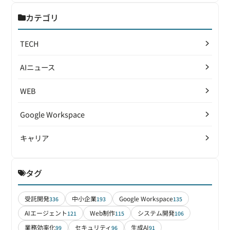
カテゴリ
TECH
AIニュース
WEB
Google Workspace
キャリア
タグ
受託開発
中小企業
Google Workspace
336
193
135
AIエージェント
Web制作
システム開発
121
115
106
業務効率化
セキュリティ
生成AI
99
96
91