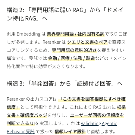
構造 2: 「専門用語に弱い RAG」から「ドメイ
ン特化 RAG」へ
汎用 Embedding は
業界専門用語 / 社内固有名詞
で取りこぼ
しが多発します。Reranker は
クエリと文書のペア
を直接ス
コアリングするため、
専門用語の意味的近さ
を捉えやすい
構造です。受託では
金融 / 医療 / 法務 / 製造
などのドメイン
特化案件で特に効果が大きくなります。
構造 3: 「単発回答」から「証拠付き回答」へ
Reranker の出力スコアは
「この文書を回答根拠にすべき確
信度」
として可視化できます。これにより RAG 出力に
根拠
文書 + 確信度バッジ
を付与し、
ユーザーが回答の信頼度を
判断できる UI
を実現します。これは
Validating Agentic
Behavior 受託
で扱った
信頼レイヤ設計
と直結します。