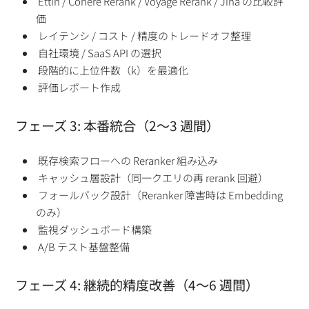
Ettin / Cohere Rerank / Voyage Rerank / Jina の比較評
価
レイテンシ / コスト / 精度のトレードオフ整理
自社環境 / SaaS API の選択
段階的に上位件数（k）を最適化
評価レポート作成
フェーズ 3: 本番統合（2〜3 週間）
既存検索フローへの Reranker 組み込み
キャッシュ層設計（同一クエリの再 rerank 回避）
フォールバック設計（Reranker 障害時は Embedding
のみ）
監視ダッシュボード構築
A/B テスト基盤整備
フェーズ 4: 継続的精度改善（4〜6 週間）