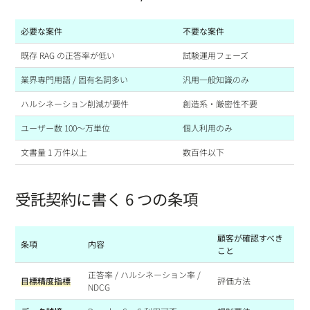
必要な案件
不要な案件
既存 RAG の正答率が低い
試験運用フェーズ
業界専門用語 / 固有名詞多い
汎用一般知識のみ
ハルシネーション削減が要件
創造系・厳密性不要
ユーザー数 100〜万単位
個人利用のみ
文書量 1 万件以上
数百件以下
受託契約に書く 6 つの条項
顧客が確認すべき
条項
内容
こと
正答率 / ハルシネーション率 /
目標精度指標
評価方法
NDCG