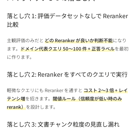
落とし穴 1: 評価データセットなしで Reranker
比較
主観評価のみだと
どの Reranker が良いか判断不能
になり
ます。
ドメイン代表クエリ 50〜100 件 + 正答ラベル
を最初
に作ります。
落とし穴 2: Reranker をすべてのクエリで実行
軽微なクエリにも Reranker を通すと
コスト 2〜3 倍 + レイ
テンシ増
を招きます。
閾値ルール（信頼度が低い時のみ
rerank）
を設計します。
落とし穴 3: 文書チャンク粒度の見直し漏れ