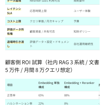
データ越境
Reranker SaaS 利用可否
規制要件
レイテンシ
応答時間上限
ユーザー体験
SLA
コスト上限
クエリ単価 / 月次キャップ
予算
評価データ所
顧客資産 / 共有可否
知財ポリシー
有権
退場時引き渡
評価データ + 設定 + ドキュメン
自社運用継続性
し
ト
顧客側 ROI 試算（社内 RAG 3 系統 / 文書
5 万件 / 月間 8 万クエリ想定）
Embedding 単独
Embedding + Reranker
項目
差分
構成
構成
正答率
65%
88%
+23p
ハルシネーション率
22%
8%
-14pt