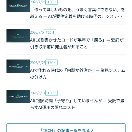
2026/7/26
TECH
「作ってほしいものを、うまく言葉にできない」を
越える — AIが要件定義を助ける時代の、システム
開発の頼み方
2026/7/5
TECH
AIに8割書かせたコードが半年で「腐る」— 受託が
引き取る前に発注者が知ること
2026/6/26
TECH
AIで作れる時代の「内製か外注か」— 業務システム
の分け方
2026/6/14
TECH
AIに週6時間「子守り」していませんか — 受託で減
らすAI運用の隠れコスト
「TECH」の記事一覧を見る