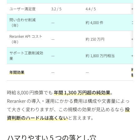
ユーザー満足度
3.2 / 5
4.4 / 5
+1.2
問い合わせ削減
—
約 4,000 件
コー
（年）
Reranker API コスト
—
約 150 万円
+
（年）
サポート工数削減効
—
約 1,800 万円相当
+
果
約 1
年間効果
—
—
験向
時給 8,000 円換算でも
年間 1,300 万円超の純効果
。
Reranker の導入・運用にかかる費用は構成や文書量によっ
て大きく変わりますが、この規模の効果が見込めるなら
投
資判断のハードルは高くない
と言えます。
ハマりやすい 5 つの落とし穴