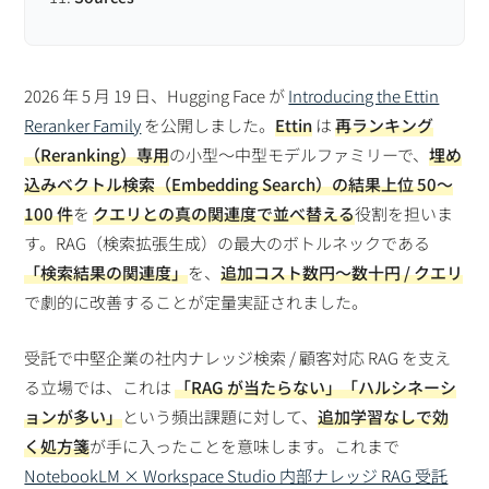
2026 年 5 月 19 日、Hugging Face が
Introducing the Ettin
Reranker Family
を公開しました。
Ettin
は
再ランキング
（Reranking）専用
の小型〜中型モデルファミリーで、
埋め
込みベクトル検索（Embedding Search）の結果上位 50〜
100 件
を
クエリとの真の関連度で並べ替える
役割を担いま
す。RAG（検索拡張生成）の最大のボトルネックである
「検索結果の関連度」
を、
追加コスト数円〜数十円 / クエリ
で劇的に改善することが定量実証されました。
受託で中堅企業の社内ナレッジ検索 / 顧客対応 RAG を支え
る立場では、これは
「RAG が当たらない」「ハルシネーシ
ョンが多い」
という頻出課題に対して、
追加学習なしで効
く処方箋
が手に入ったことを意味します。これまで
NotebookLM × Workspace Studio 内部ナレッジ RAG 受託