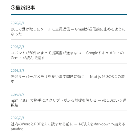
最新記事
2026/8/7
BCCで受け取ったメールに全員返信 — Gmailが送信前に止めるように
なった
2026/8/7
コメントが50件たまって提案書が進まない — Googleドキュメントの
Geminiが読んで返す
2026/8/7
開発サーバーがメモリを食い潰す問題に効く — Next.js 16.3の3つの変
更
2026/8/7
npm install で勝手にスクリプトが走る前提を降りる — vlt 1.0という選
択肢
2026/8/7
社内のWordとPDFをAIに読ませる前に — 14形式をMarkdownへ揃える
anydoc