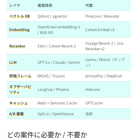
レイヤ
推奨技術
代替
ベクトル DB
Qdrant / pgvector
Pinecone / Weaviate
OpenAI text-embedding-3
Embedding
Cohere Embed v3
/ BGE-M3
Voyage Rerank-2 / Jina
Reranker
Ettin / Cohere Rerank 3
Reranker v2
Llama / Mistral（オンプ
LLM
GPT-5.x / Claude / Gemini
レ）
評価フレーム
RAGAS / TruLens
promptfoo / DeepEval
オブザーバビ
Langfuse / Phoenix
Helicone
リティ
キャッシュ
Redis + Semantic Cache
GPTCache
A/B 基盤
Split.io / OpenFeature
自前
どの案件に必要か / 不要か