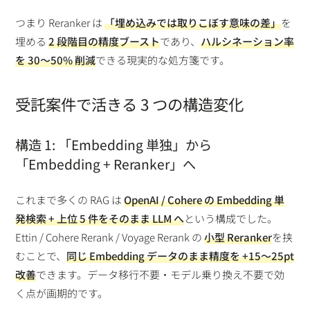
つまり Reranker は
「埋め込みでは取りこぼす意味の差」
を
埋める
2 段階目の精度ブースト
であり、
ハルシネーション率
を 30〜50% 削減
できる現実的な処方箋です。
受託案件で活きる 3 つの構造変化
構造 1: 「Embedding 単独」から
「Embedding + Reranker」へ
これまで多くの RAG は
OpenAI / Cohere の Embedding 単
発検索 + 上位 5 件をそのまま LLM へ
という構成でした。
Ettin / Cohere Rerank / Voyage Rerank の
小型 Reranker
を挟
むことで、
同じ Embedding データのまま精度を +15〜25pt
改善
できます。データ移行不要・モデル乗り換え不要で効
く点が画期的です。