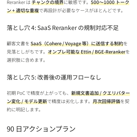
Reranker は
チャンクの境界
に敏感です。
500〜1000 トーク
ン + 適切な重複
で再設計が必要なケースがほとんどです。
落とし穴 4: SaaS Reranker の規制対応不足
顧客文書を
SaaS（Cohere / Voyage 等）に送信する制約
を
見落としがちです。
オンプレ可能な Ettin / BGE-Reranker
を
選択肢に含めます。
落とし穴 5: 改善後の運用フローなし
初期 PoC で精度が上がっても、
新規文書追加 / クエリパター
ン変化 / モデル更新
で精度は劣化します。
月次回帰評価
を契
約に明記します。
90 日アクションプラン