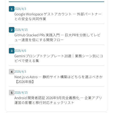
2026/4/3
1
Google Workspace ゲストアカウント ― 外部パートナー
との安全な共同作業
2026/4/15
2
GitHub Stacked PRs 実践入門 ― 巨大PRを分割してレビ
ュー速度を倍にする開発フロー
2026/4/6
3
Geminiプロンプトテンプレート20選｜業務シーン別にコ
ピペで使える集
2026/4/3
4
Next.js vs Astro ― 静的サイト構築はどちらを選ぶべきか
【2026年版】
2026/4/15
5
Android 開発者認証 2026年9月完全義務化 ― 企業アプリ
運営の影響と移行対応チェックリスト