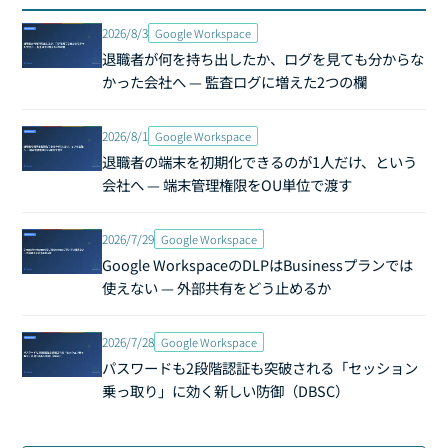
2026/8/3
Google Workspace
退職者が何を持ち出したか、ログを見ても分からな
かった会社へ — 監査ログに増えた2つの欄
2026/8/1
Google Workspace
退職者の端末を初期化できるのが1人だけ、という
会社へ — 端末管理権限をOU単位で渡す
2026/7/29
Google Workspace
Google WorkspaceのDLPはBusinessプランでは
使えない — 外部共有をどう止めるか
2026/7/28
Google Workspace
パスワードも2段階認証も突破される「セッション
乗っ取り」に効く新しい防御（DBSC）