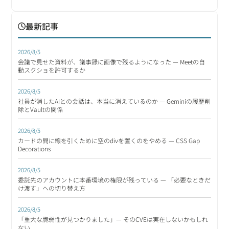
最新記事
2026/8/5
会議で見せた資料が、議事録に画像で残るようになった — Meetの自
動スクショを許可するか
2026/8/5
社員が消したAIとの会話は、本当に消えているのか — Geminiの履歴削
除とVaultの関係
2026/8/5
カードの間に線を引くために空のdivを置くのをやめる — CSS Gap
Decorations
2026/8/5
委託先のアカウントに本番環境の権限が残っている — 「必要なときだ
け渡す」への切り替え方
2026/8/5
「重大な脆弱性が見つかりました」— そのCVEは実在しないかもしれ
ない