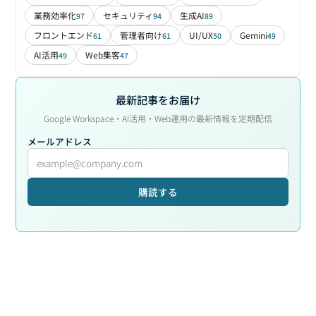
業務効率化
セキュリティ
生成AI
97
94
89
フロントエンド
管理者向け
UI/UX
Gemini
61
61
50
49
AI活用
Web集客
49
47
最新記事をお届け
Google Workspace・AI活用・Web運用の最新情報を定期配信
メールアドレス
購読する