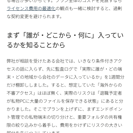
る場合が多いからです。プラン全体のコストを見直すなら
ライセンス費用の最適化
の観点も一緒に検討すると、過剰
な契約変更を避けられます。
まず「誰が・どこから・何に」入ってい
るかを知ることから
弊社が相談を受けたある会社では、いきなり条件付きアク
セスの話に入らず、先に監査ログで「実際に誰が・どの端
末・どの地域から会社のデータに入っているか」を1週間分
だけ棚卸ししました。すると、想定していた「海外からの
不審アクセス」はほぼ無く、実際のリスクは「退職予定者
が私物PCに大量のファイルを保存できる状態」にあると分
かりました。そこでプランを上げずに、まずエンドポイン
ト管理での私物端末の切り分けと、重要フォルダの共有権
限の絞り込みから着手し、費用をかけずにリスクの大きい
部分を先につぶしています。