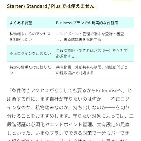
Starter / Standard / Plus では使えません
。
よくある要望
Business プランでの現実的な代替策
私物端末からのアクセス
エンドポイント管理で端末を登録・審査
を制限したい
し、未承認端末を遮断する
二段階認証（できればパスキー）を全社で
不正ログインを止めたい
必須化する
特定の相手だけに絞りた
共有範囲・外部共有の制限、組織部門ごと
い
の権限設計で対処する
「条件付きアクセスがどうしても要るからEnterpriseへ」と
即断する前に、まず自社が守りたいのは何か——不正ログ
インなのか、私物端末なのか、持ち出しなのか——を切り
分けることをおすすめします。守りたい対象によっては、二
段階認証の必須化やエンドポイント管理、共有設定の見直
しといった、いまのプランでできる対策で十分カバーでき