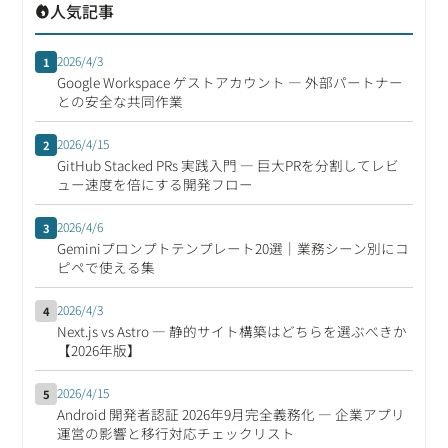
人気記事
2026/4/3
1
Google Workspace ゲストアカウント ― 外部パートナー
との安全な共同作業
2026/4/15
2
GitHub Stacked PRs 実践入門 ― 巨大PRを分割してレビ
ュー速度を倍にする開発フロー
2026/4/6
3
Geminiプロンプトテンプレート20選｜業務シーン別にコ
ピペで使える集
2026/4/3
4
Next.js vs Astro ― 静的サイト構築はどちらを選ぶべきか
【2026年版】
2026/4/15
5
Android 開発者認証 2026年9月完全義務化 ― 企業アプリ
運営の影響と移行対応チェックリスト