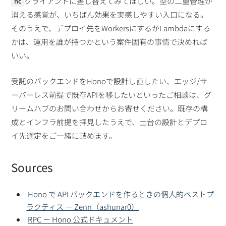
クライアントに差し替えてみてほしい。型の二重管理が
hc
消える感覚が、いちばん効果を実感しやすい入口になる。
そのうえで、デプロイ先をWorkersにするかLambdaにする
かは、運用を誰が持つかという案件固有の事情で決めれば
いい。
受託のバックエンドをHonoで設計し直したい、エッジ/サ
ーバーレス前提で既存APIを移したいといったご相談は、グ
リームハブのお問い合わせからお寄せください。既存の構
成とインフラ前提を拝見したうえで、土台の設計とデプロ
イ先選定をご一緒に詰めます。
Sources
Hono で API バックエンドを作るときの個人的ベストプ
ラクティス － Zenn（ashunar0）
RPC － Hono 公式ドキュメント