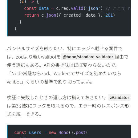
  (
c
) 
=>
 {
    const
 data
 =
 c.req.
valid
(
'json'
) 
// ここで nam
    return
 c.
json
({ created: data }, 
201
)
  }
)
バンドルサイズを絞りたい、特にエッジへ載せる案件で
は、zodより軽いvalibotを
経由で
@hono/standard-validator
使う選択もある。APIの書き味はほぼ変わらないので、
「Node常駐ならzod、Workersでサイズを詰めたいなら
valibot」くらいの基準で割り切ってよい。
検証に失敗したときの返し方は揃えておきたい。
zValidator
は第3引数にフックを取れるので、エラー時のレスポンス形
式を統一できる。
const
 users
 =
 new
 Hono
().
post
(