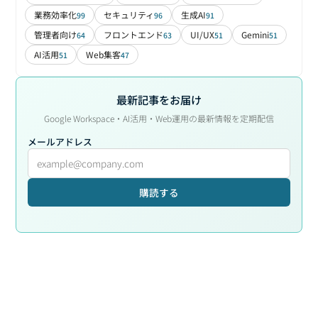
業務効率化
セキュリティ
生成AI
99
96
91
管理者向け
フロントエンド
UI/UX
Gemini
64
63
51
51
AI活用
Web集客
51
47
最新記事をお届け
Google Workspace・AI活用・Web運用の最新情報を定期配信
メールアドレス
購読する