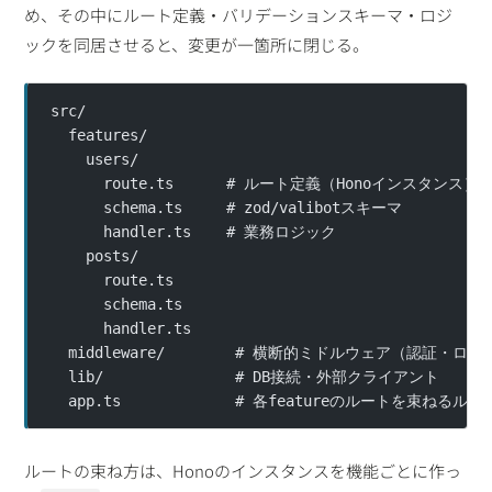
め、その中にルート定義・バリデーションスキーマ・ロジ
ックを同居させると、変更が一箇所に閉じる。
src/
  features/
    users/
      route.ts      # ルート定義（Honoインスタンス）
      schema.ts     # zod/valibotスキーマ
      handler.ts    # 業務ロジック
    posts/
      route.ts
      schema.ts
      handler.ts
  middleware/        # 横断的ミドルウェア（認証・ロ
  lib/               # DB接続・外部クライアント
  app.ts             # 各featureのルートを束ねるル
ルートの束ね方は、Honoのインスタンスを機能ごとに作っ