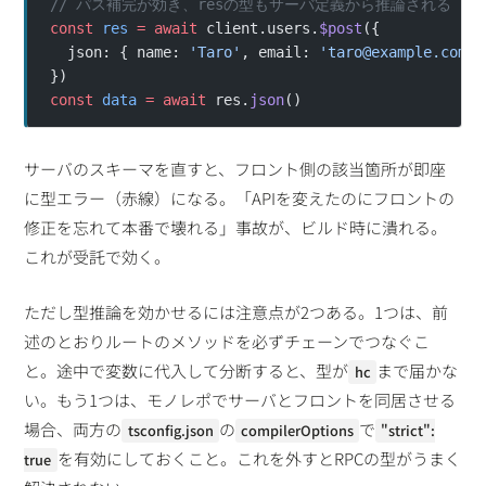
// パス補完が効き、resの型もサーバ定義から推論される
const
 res
 =
 await
 client.users.
$post
({
  json: { name: 
'Taro'
, email: 
'
taro@example.com
'
 
})
const
 data
 =
 await
 res.
json
()
サーバのスキーマを直すと、フロント側の該当箇所が即座
に型エラー（赤線）になる。「APIを変えたのにフロントの
修正を忘れて本番で壊れる」事故が、ビルド時に潰れる。
これが受託で効く。
ただし型推論を効かせるには注意点が2つある。1つは、前
述のとおりルートのメソッドを必ずチェーンでつなぐこ
と。途中で変数に代入して分断すると、型が
まで届かな
hc
い。もう1つは、モノレポでサーバとフロントを同居させる
場合、両方の
の
で
tsconfig.json
compilerOptions
"strict":
を有効にしておくこと。これを外すとRPCの型がうまく
true