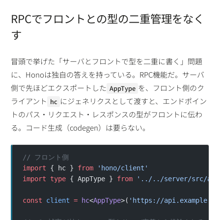
RPCでフロントとの型の二重管理をなく
す
冒頭で挙げた「サーバとフロントで型を二重に書く」問題
に、Honoは独自の答えを持っている。RPC機能だ。サーバ
側で先ほどエクスポートした
を、フロント側のク
AppType
ライアント
にジェネリクスとして渡すと、エンドポイン
hc
トのパス・リクエスト・レスポンスの型がフロントに伝わ
る。コード生成（codegen）は要らない。
// フロント側
import
 { hc } 
from
 'hono/client'
import
 type
 { AppType } 
from
 '../../server/src/app
const
 client
 =
 hc
<
AppType
>(
'https://api.example.co