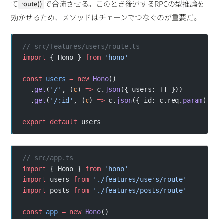
て
で合流させる。このとき後述するRPCの型推論を
route()
効かせるため、メソッドはチェーンでつなぐのが重要だ。
// src/features/users/route.ts
import
 { Hono } 
from
 'hono'
const
 users
 =
 new
 Hono
()
  .
get
(
'/'
, (
c
) 
=>
 c.
json
({ users: [] }))
  .
get
(
'/:id'
, (
c
) 
=>
 c.
json
({ id: c.req.
param
(
'id
export
 default
 users
// src/app.ts
import
 { Hono } 
from
 'hono'
import
 users 
from
 './features/users/route'
import
 posts 
from
 './features/posts/route'
const
 app
 =
 new
 Hono
()