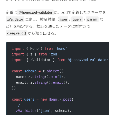
定番は
だ。zodで定義したスキーマを
@hono/zod-validator
に渡し、検証対象（
/
/
な
zValidator
json
query
param
ど）を指定する。検証を通ったデータは型付きで
から取り出せる。
c.req.valid()
import
 { Hono } 
from
 'hono'
import
 { z } 
from
 'zod'
import
 { zValidator } 
from
 '@hono/zod-validator'
const
 schema
 =
 z.
object
({
  name: z.
string
().
min
(
1
),
  email: z.
string
().
email
(),
})
const
 users
 =
 new
 Hono
().
post
(
  '/'
,
  zValidator
(
'json'
, schema),