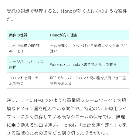
受託の観点で整理すると、Honoが効くのは次のような案件
だ。
案件の性質
Honoが向く理由
小〜中規模のREST
土台が薄く、立ち上げから業務ロジックまでが
API・BFF
速い
エッジ/サーバーレス
Workers・Lambdaへ書き換えなしで載る
前提
フロントを同一チー
RPCでサーバ・フロント間の型を共有でき二重
ムで持つ
管理が消える
逆に、すでにNestJSのような重量級フレームワークで大規
模なドメイン層を組んでいる案件や、特定のNode専用ライ
ブラリに深く依存している既存システムの保守では、無理
に乗り換える理由は薄い。Honoは「土台を薄く速く」が刺
さる領域のための道具だと割り切ったほうがいい。