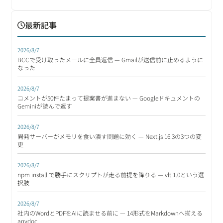
最新記事
2026/8/7
BCCで受け取ったメールに全員返信 — Gmailが送信前に止めるように
なった
2026/8/7
コメントが50件たまって提案書が進まない — Googleドキュメントの
Geminiが読んで返す
2026/8/7
開発サーバーがメモリを食い潰す問題に効く — Next.js 16.3の3つの変
更
2026/8/7
npm install で勝手にスクリプトが走る前提を降りる — vlt 1.0という選
択肢
2026/8/7
社内のWordとPDFをAIに読ませる前に — 14形式をMarkdownへ揃える
anydoc