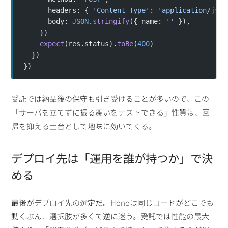
      headers: { 
'Content-Type'
: 
'application/json
      body: 
JSON
.
stringify
({ name: 
''
 }),
    })
    expect
(res.status).
toBe
(
400
)
  })
})
受託では納品後の保守も引き受けることが多いので、この
「サーバを立てずに振る舞いをテストできる」性質は、回
帰を抑える土台として地味に効いてくる。
デプロイ先は「運用を誰が持つか」で決
める
最後がデプロイ先の選定だ。Honoは同じコードがどこでも
動くぶん、選択肢が多くて逆に迷う。受託では性能の最大