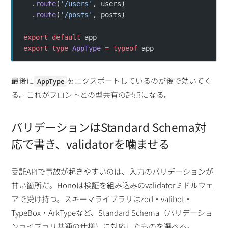
  .
route
(
'/users'
, users)
  .
route
(
'/posts'
, posts)
export
 default
 app
export
 type
 AppType
 =
 typeof
 app
最後に
をエクスポートしているのが後で効いてく
AppType
る。これがフロントとの型共有の起点になる。
バリデーションはStandard Schema対
応で書き、validatorを噛ませる
受託APIで事故が起きやすいのは、入力のバリデーションが
甘い箇所だ。Honoは検証を組み込みのvalidatorミドルウェ
アで受け持つ。スキーマライブラリはzod・valibot・
TypeBox・ArkTypeなど、Standard Schema（バリデーショ
ンライブラリ共通の仕様）に対応したものを選べる。