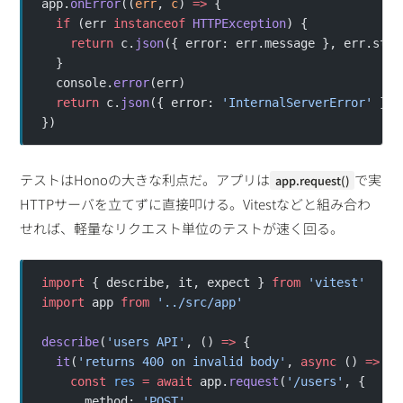
app.
onError
((
err
, 
c
) 
=>
 {
  if
 (err 
instanceof
 HTTPException
) {
    return
 c.
json
({ error: err.message }, err.stat
  }
  console.
error
(err)
  return
 c.
json
({ error: 
'InternalServerError'
 }, 
})
テストはHonoの大きな利点だ。アプリは
で実
app.request()
HTTPサーバを立てずに直接叩ける。Vitestなどと組み合わ
せれば、軽量なリクエスト単位のテストが速く回る。
import
 { describe, it, expect } 
from
 'vitest'
import
 app 
from
 '../src/app'
describe
(
'users API'
, () 
=>
 {
  it
(
'returns 400 on invalid body'
, 
async
 () 
=>
 {
    const
 res
 =
 await
 app.
request
(
'/users'
, {
      method: 
'POST'
,