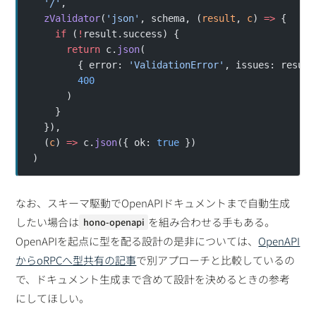
  '/'
,
  zValidator
(
'json'
, schema, (
result
, 
c
) 
=>
 {
    if
 (
!
result.success) {
      return
 c.
json
(
        { error: 
'ValidationError'
, issues: result
        400
      )
    }
  }),
  (
c
) 
=>
 c.
json
({ ok: 
true
 })
)
なお、スキーマ駆動でOpenAPIドキュメントまで自動生成
したい場合は
を組み合わせる手もある。
hono-openapi
OpenAPIを起点に型を配る設計の是非については、
OpenAPI
からoRPCへ型共有の記事
で別アプローチと比較しているの
で、ドキュメント生成まで含めて設計を決めるときの参考
にしてほしい。