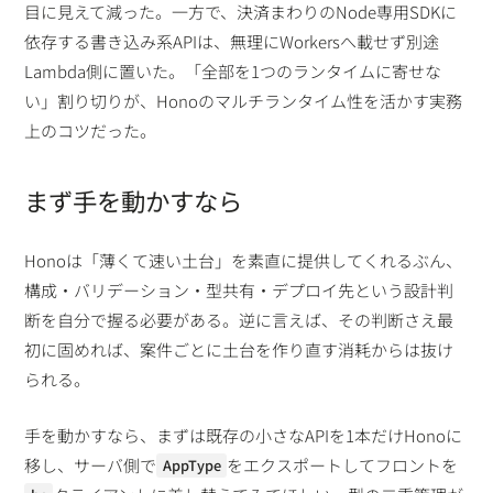
目に見えて減った。一方で、決済まわりのNode専用SDKに
依存する書き込み系APIは、無理にWorkersへ載せず別途
Lambda側に置いた。「全部を1つのランタイムに寄せな
い」割り切りが、Honoのマルチランタイム性を活かす実務
上のコツだった。
まず手を動かすなら
Honoは「薄くて速い土台」を素直に提供してくれるぶん、
構成・バリデーション・型共有・デプロイ先という設計判
断を自分で握る必要がある。逆に言えば、その判断さえ最
初に固めれば、案件ごとに土台を作り直す消耗からは抜け
られる。
手を動かすなら、まずは既存の小さなAPIを1本だけHonoに
移し、サーバ側で
をエクスポートしてフロントを
AppType