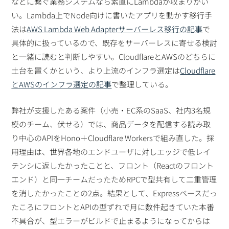
などに繋ぐ業務システムなら素直にLambdaが収まりがい
い。Lambda上でNode向けに書いたアプリを動かす移行手
法は
AWS Lambda Web Adapterサーバーレス移行の記事
で
具体的に扱っているので、既存をサーバーレスに寄せる検討
と一緒に読むと判断しやすい。CloudflareとAWSのどちらに
土台を置くかという、より上流のインフラ選定は
Cloudflare
とAWSのインフラ選定の記事
で整理している。
弊社が支援したある案件（小売・EC系のSaaS、社内3名規
模のチーム、伏せる）では、商品データを配信する読み取
り中心のAPIをHono＋Cloudflare Workersで組み直した。採
用理由は、世界各地のエンドユーザに対しエッジで低レイ
テンシに返したかったことと、フロント（Reactのフロント
エンド）と同一チームだったためRPCで型共有して二重管理
を消したかったことの2点。結果として、Expressベースだっ
たころにフロントとAPIの型ずれで月に数件起きていた本番
不具合が、型エラーがビルドで止まるようになってからは