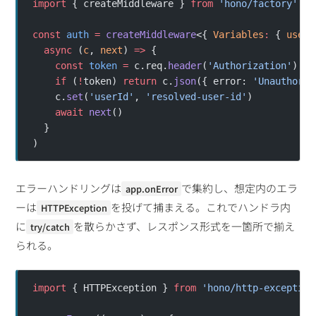
import
 { createMiddleware } 
from
 'hono/factory'
const
 auth
 =
 createMiddleware
<{ 
Variables
:
 { 
userI
  async
 (
c
, 
next
) 
=>
 {
    const
 token
 =
 c.req.
header
(
'Authorization'
)
    if
 (
!
token) 
return
 c.
json
({ error: 
'Unauthoriz
    c.
set
(
'userId'
, 
'resolved-user-id'
)
    await
 next
()
  }
)
エラーハンドリングは
で集約し、想定内のエラ
app.onError
ーは
を投げて捕まえる。これでハンドラ内
HTTPException
に
を散らかさず、レスポンス形式を一箇所で揃え
try/catch
られる。
import
 { HTTPException } 
from
 'hono/http-exception