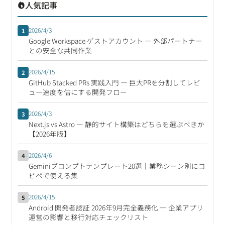
人気記事
2026/4/3
1
Google Workspace ゲストアカウント ― 外部パートナー
との安全な共同作業
2026/4/15
2
GitHub Stacked PRs 実践入門 ― 巨大PRを分割してレビ
ュー速度を倍にする開発フロー
2026/4/3
3
Next.js vs Astro ― 静的サイト構築はどちらを選ぶべきか
【2026年版】
2026/4/6
4
Geminiプロンプトテンプレート20選｜業務シーン別にコ
ピペで使える集
2026/4/15
5
Android 開発者認証 2026年9月完全義務化 ― 企業アプリ
運営の影響と移行対応チェックリスト