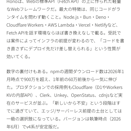
Honoは、Webの標準API（Fetch API）の上に作られた軽量
なWebフレームワークだ。最大の特徴は、同じコードがラ
ンタイムを問わず動くこと。Node.js・Bun・Deno・
Cloudflare Workers・AWS Lambda・Vercel・Netlifyなど、
Fetch APIを話す環境ならほぼ書き換えなしで載る。受託で
は案件によってインフラの前提が変わるので、「コードを書
き直さずにデプロイ先だけ差し替えられる」という性質が
効いてくる。
数字の裏付けもある。npmの週間ダウンロード数は2026年1
月時点で900万を超え、1年前の60万前後から一気に伸び
た。プロダクションでの採用例もCloudflare（D1やWorkers
KVの内部API）、Clerk、Unkey、OpenStatus、cdnjsなど実
在のサービスが並ぶ。「新しいから不安」という段階はす
でに過ぎていて、エッジ/サーバーレス前提の土台としては
一級の選択肢になっている。バージョンは執筆時点（2026
年6月）でv4系が安定版だ。