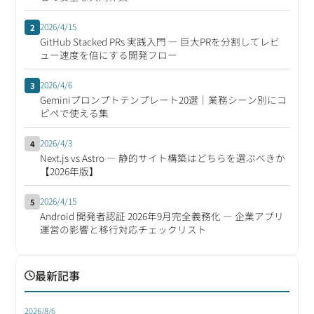
2026/4/15
2
GitHub Stacked PRs 実践入門 ― 巨大PRを分割してレビ
ュー速度を倍にする開発フロー
2026/4/6
3
Geminiプロンプトテンプレート20選｜業務シーン別にコ
ピペで使える集
2026/4/3
4
Next.js vs Astro ― 静的サイト構築はどちらを選ぶべきか
【2026年版】
2026/4/15
5
Android 開発者認証 2026年9月完全義務化 ― 企業アプリ
運営の影響と移行対応チェックリスト
最新記事
2026/8/6