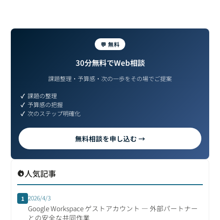
💬 無料
30分無料でWeb相談
課題整理・予算感・次の一歩をその場でご提案
課題の整理
予算感の把握
次のステップ明確化
無料相談を申し込む →
人気記事
2026/4/3
1
Google Workspace ゲストアカウント ― 外部パートナー
との安全な共同作業