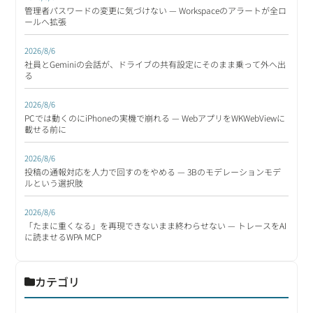
管理者パスワードの変更に気づけない — Workspaceのアラートが全ロ
ールへ拡張
2026/8/6
社員とGeminiの会話が、ドライブの共有設定にそのまま乗って外へ出
る
2026/8/6
PCでは動くのにiPhoneの実機で崩れる — WebアプリをWKWebViewに
載せる前に
2026/8/6
投稿の通報対応を人力で回すのをやめる — 3Bのモデレーションモデ
ルという選択肢
2026/8/6
「たまに重くなる」を再現できないまま終わらせない — トレースをAI
に読ませるWPA MCP
カテゴリ