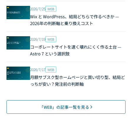
2026/7/25
WEB
Wix と WordPress、結局どちらで作るべきか —
2026年の判断軸と乗り換えコスト
2026/7/19
WEB
コーポレートサイトを速く壊れにくく作る土台 —
Astro 7 という選択肢
2026/7/17
WEB
月額サブスク型ホームページと買い切り型、結局ど
っちが安い？発注前の判断軸
「WEB」の記事一覧を見る