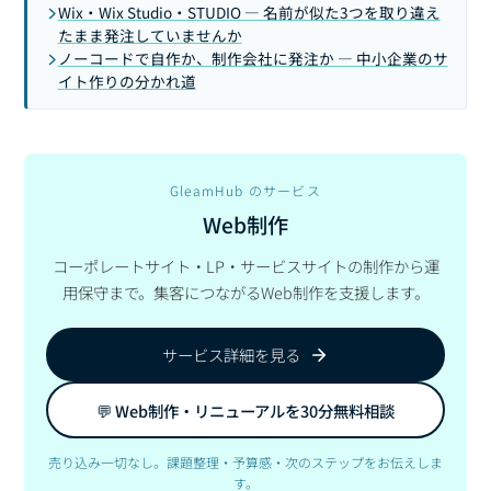
Wix・Wix Studio・STUDIO — 名前が似た3つを取り違え
たまま発注していませんか
ノーコードで自作か、制作会社に発注か — 中小企業のサ
イト作りの分かれ道
GleamHub のサービス
Web制作
コーポレートサイト・LP・サービスサイトの制作から運
用保守まで。集客につながるWeb制作を支援します。
サービス詳細を見る
💬 Web制作・リニューアルを30分無料相談
売り込み一切なし。課題整理・予算感・次のステップをお伝えしま
す。