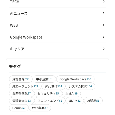
TECH
AIニュース
WEB
Google Workspace
キャリア
タグ
受託開発
中小企業
Google Workspace
336
191
133
AIエージェント
Web制作
システム開発
121
114
104
業務効率化
セキュリティ
生成AI
97
95
89
管理者向け
フロントエンド
UI/UX
AI活用
63
62
51
51
Gemini
Web集客
50
47