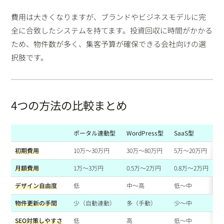
費用は大きくなりますが、ブランドやビジネスモデルに完
全に合致したシステムを持てます。投資回収に時間がかかる
ため、物件数が多く、集客予算が確保できる会社向けの選
択肢です。
4つの方法の比較まとめ
ポータル連動型
WordPress型
SaaS型
初期費用
10万〜30万円
30万〜80万円
5万〜20万円
2
月額費用
1万〜3万円
0.5万〜2万円
0.8万〜2万円
3
デザイン自由度
低
中〜高
低〜中
物件更新の手間
少（自動連動）
多（手動）
少〜中
SEO対策しやすさ
低
高
低〜中