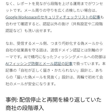
なく、レポートを見ながら段階を上げる運用までがワンセ
ットです。メール周りの守りを広く点検したい場合は、
Google Workspaceのセキュリティチェックリストの記事
も
合わせて確認すると、認証以外の抜け（共有設定や二段階
認証など）も洗い出せます。
なお、受信するメール側、つまり巧妙化する偽メールから
自社の従業員を守る話は、送信ドメイン認証とは別軸のテ
ーマです。AIで精巧になったフィッシングメールへの防御は
AIフィッシング防御とメール認証の記事
で扱っています。本
記事の「自社が正しく届き・かたられない」設計と、あち
らの「届いた偽メールを見抜く」設計は、両輪で初めて会
社のメールが安全になります。
事例: 配信停止と再開を繰り返していた
商社の段階導入