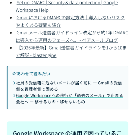
Set up DMARC | Security & data protection | Google
Workspace Help
GmailにおけるDMARCの設定方法｜導入しないリスク
やよくある疑問も紹介
Gmailメール送信者ガイドライン改定から約1年 DMARC
は導入から運用のフェーズへ。 - ベアメールブログ
【2026年最新】Gmail送信者ガイドラインを1から10ま
で解説 - blastengine
あわせて読みたい
社員の受信箱に危ないメールが届く前に — Gmailの受信
側を管理者側で固める
Google Workspaceへの移行が「過去のメール」で止まる
会社へ — 移せるもの・移せないもの
Google Workspace の運用で困っているこ