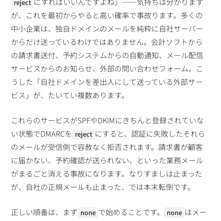
にすればいいんですよね」——気持ちは分かります
reject
が、これを最初からやると高い確率で事故ります。多くの
中小企業は、独自ドメインのメールを純粋に自社サーバー
からだけ送っているわけではありません。会計ソフトから
の請求書送付、予約システムからの自動通知、メール配信
サービスからのお知らせ、外部の問い合わせフォーム。こ
うした「自社ドメインを差出人にして送っている外部サー
ビス」が、たいてい複数あります。
これらのサービスがSPFやDKIMにきちんと登録されていな
い状態でDMARCを
にすると、認証に失敗したそれら
reject
のメールが受信側で容赦なく拒否されます。請求書が顧客
に届かない、予約確認が送られない、といった業務メール
がまるごと消える事故になります。なりすましは止まった
が、自社の正規メールも止まった、では本末転倒です。
正しい順番は、まず
で始めることです。
はメー
none
none