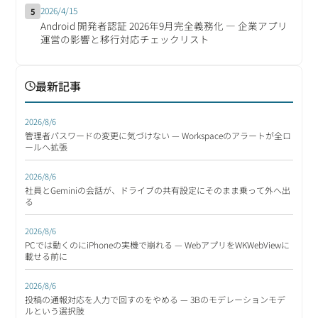
2026/4/15
5
Android 開発者認証 2026年9月完全義務化 ― 企業アプリ
運営の影響と移行対応チェックリスト
最新記事
2026/8/6
管理者パスワードの変更に気づけない — Workspaceのアラートが全ロ
ールへ拡張
2026/8/6
社員とGeminiの会話が、ドライブの共有設定にそのまま乗って外へ出
る
2026/8/6
PCでは動くのにiPhoneの実機で崩れる — WebアプリをWKWebViewに
載せる前に
2026/8/6
投稿の通報対応を人力で回すのをやめる — 3Bのモデレーションモデ
ルという選択肢