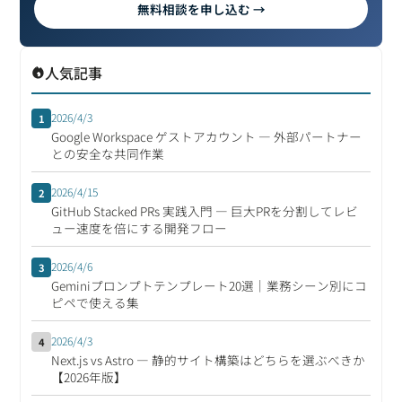
無料相談を申し込む →
人気記事
2026/4/3
1
Google Workspace ゲストアカウント ― 外部パートナー
との安全な共同作業
2026/4/15
2
GitHub Stacked PRs 実践入門 ― 巨大PRを分割してレビ
ュー速度を倍にする開発フロー
2026/4/6
3
Geminiプロンプトテンプレート20選｜業務シーン別にコ
ピペで使える集
2026/4/3
4
Next.js vs Astro ― 静的サイト構築はどちらを選ぶべきか
【2026年版】