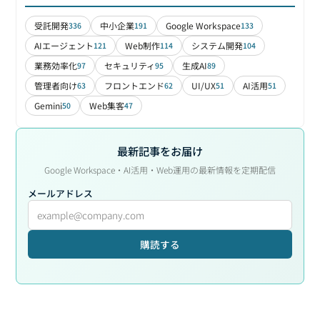
受託開発
中小企業
Google Workspace
336
191
133
AIエージェント
Web制作
システム開発
121
114
104
業務効率化
セキュリティ
生成AI
97
95
89
管理者向け
フロントエンド
UI/UX
AI活用
63
62
51
51
Gemini
Web集客
50
47
最新記事をお届け
Google Workspace・AI活用・Web運用の最新情報を定期配信
メールアドレス
購読する