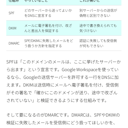
仕組み
やっていること
これが無いと
どのサーバーから送ってよいか
別サーバーからの送信が
SPF
をDNSに宣言する
偽物と区別できない
メールに電子署名を付け、改ざ
途中で書き換えられても
DKIM
んと差出人を保証する
気づけない
SPF/DKIMに失敗したメールをど
認証に失敗しても受信側
DMARC
う扱うか方針を指定する
が何もできない
SPFは「このドメインのメールは、ここに挙げたサーバーか
ら出ます」という宣言です。Google Workspaceを使ってい
るなら、Googleの送信サーバーを許可する一行をDNSに加
えます。DKIMは送信時にメールへ電子署名を付け、受信側
がその署名で「確かにこのドメインが送り、途中で改ざん
されていない」と検証できるようにする仕組みです。
そして要になるのがDMARCです。DMARCは、SPFやDKIMの
検証に失敗したメールを受信側にどう扱ってほしいかを、