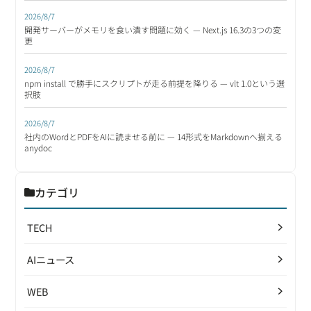
2026/8/7
開発サーバーがメモリを食い潰す問題に効く — Next.js 16.3の3つの変
更
2026/8/7
npm install で勝手にスクリプトが走る前提を降りる — vlt 1.0という選
択肢
2026/8/7
社内のWordとPDFをAIに読ませる前に — 14形式をMarkdownへ揃える
anydoc
カテゴリ
TECH
AIニュース
WEB